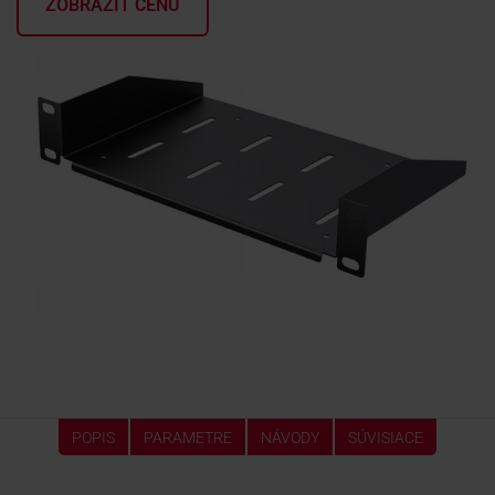
ZOBRAZIŤ CENU
KONTAKTY
POPIS
PARAMETRE
NÁVODY
SÚVISIACE