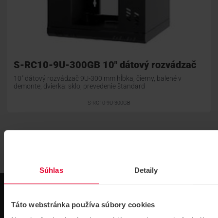
S-RC10-9U-300GB 10" dátový rozvádzač
10" dátový rozvádzač 9U-300 mm hĺbka, čierny, balené v
demonte, dvierka: sklo, prevedenie štandard
S-RC10-9U-300GB
Súhlas
Detaily
Táto webstránka používa súbory cookies