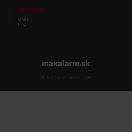
Spoločnosť
O nás
Blog
www.maxalarm.sk
EUROIN © 2026 | design by
antrepublic