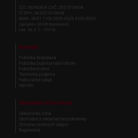
IČO: 36340804 | DIČ: 2021919658
IČ DPH: SK2021919658
IBAN : SK51 1100 0000 0029 4205 9929
zapísané v OR MS Bratislava III,
odd.: Sa, vl. č.: 7597/B
Kontakt
Pobočka Bratislava
Pobočka Dubnica nad Váhom
Pobočka Košice
Technická podpora
Fakturačné údaje
Náš tím
Obchodné informácie
Zákaznická zóna
Obchodné a reklamačné podmienky
Ochrana osobných údajov
Registrácia