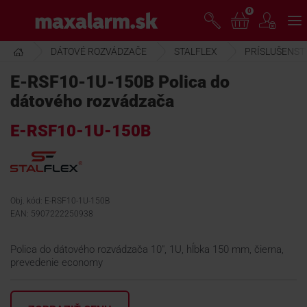
Prejsť
0
www.maxalarm.sk
k
hlavnému
obsahu
DÁTOVÉ ROZVÁDZAČE
STALFLEX
PRÍSLUŠENST
VOĽNÝ PREDAJ
E-RSF10-1U-150B Polica do
dátového rozvádzača
AKCIA MESIACA
E-RSF10-1U-150B
PRODUKTY
SPOLOČNOSŤ
Obj. kód: E-RSF10-1U-150B
EAN: 5907222250938
ŠKOLENIE
Polica do dátového rozvádzača 10", 1U, hĺbka 150 mm, čierna,
prevedenie economy
PODPORA