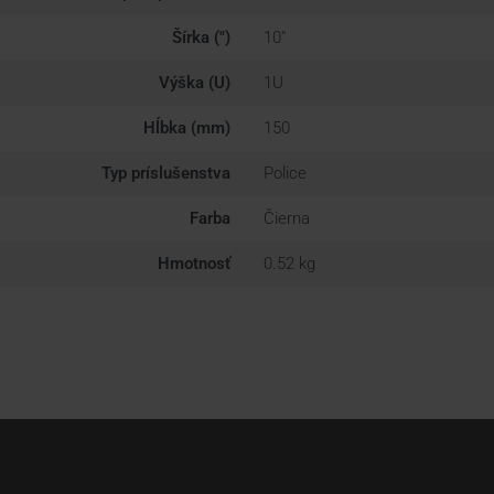
Šírka (")
10"
Výška (U)
1U
Hĺbka (mm)
150
Typ príslušenstva
Police
Farba
Čierna
Hmotnosť
0.52 kg