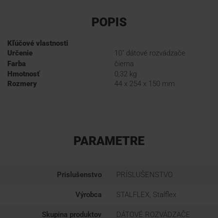
POPIS
Kľúčové vlastnosti
Určenie
10" dátové rozvádzače
Farba
čierna
Hmotnosť
0,32 kg
Rozmery
44 x 254 x 150 mm
PARAMETRE
Prislušenstvo
PRÍSLUŠENSTVO
Výrobca
STALFLEX, Stalflex
Skupina produktov
DÁTOVÉ ROZVÁDZAČE