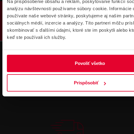
Na prispôsobenie obsahu a reklám, poskytovanie funkcií soc
PRODUKTY
analýzu návštevnosti používame súbory cookie. Informácie 
používate naše webové stránky, poskytujeme aj našim partn
sociálnych médií, inzercie a analýzy. Títo partneri môžu prí
Technická
Podpora cez
skombinovať s ďalšími údajmi, ktoré ste im poskytli alebo kto
podpora 24/7
TeamViewer
keď ste používali ich služby.
Povoliť všetko
Prispôsobiť
Súbory
na stiahnutie