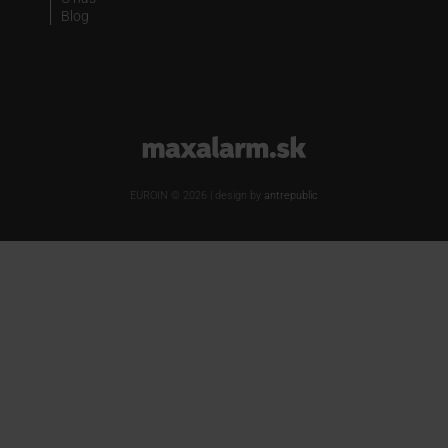
Blog
www.maxalarm.sk
EUROIN © 2026 | design by
antrepublic