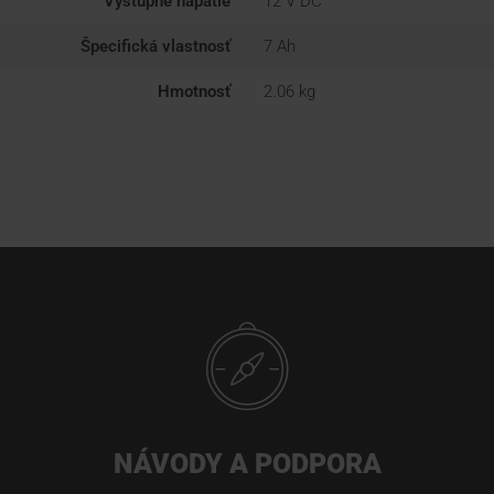
Výstupné napätie
12 V DC
Špecifická vlastnosť
7 Ah
Hmotnosť
2.06 kg
NÁVODY A PODPORA