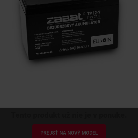
KONTAKTY
Tento produkt už nie je v ponuke.
PREJSŤ NA NOVÝ MODEL