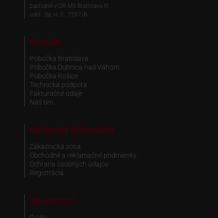
zapísané v OR MS Bratislava III,
odd.: Sa, vl. č.: 7597/B
Kontakt
Pobočka Bratislava
Pobočka Dubnica nad Váhom
Pobočka Košice
Technická podpora
Fakturačné údaje
Náš tím
Obchodné informácie
Zákaznická zóna
Obchodné a reklamačné podmienky
Ochrana osobných údajov
Registrácia
Spoločnosť
O nás