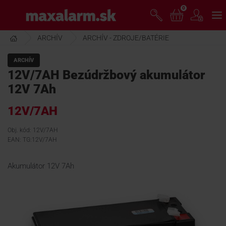
Prejsť
0
www.maxalarm.sk
k
hlavnému
obsahu
ARCHÍV
ARCHÍV - ZDROJE/BATÉRIE
VOĽNÝ PREDAJ
ARCHÍV
12V/7AH Bezúdržbový akumulátor
AKCIA MESIACA
12V 7Ah
12V/7AH
PRODUKTY
Obj. kód: 12V/7AH
EAN: TG:12V/7AH
SPOLOČNOSŤ
Akumulátor 12V 7Ah
ŠKOLENIE
PODPORA