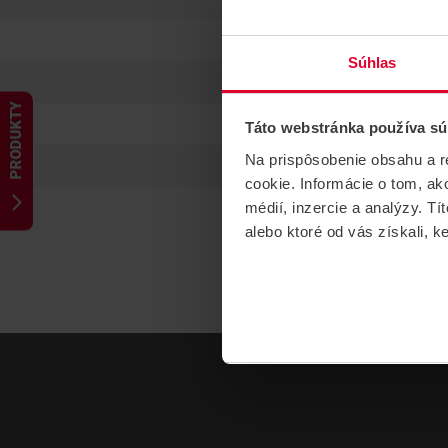
Súhlas
PRODUKTY
Táto webstránka používa sú
Na prispôsobenie obsahu a r
cookie. Informácie o tom, ak
médií, inzercie a analýzy. Tí
alebo ktoré od vás získali, ke