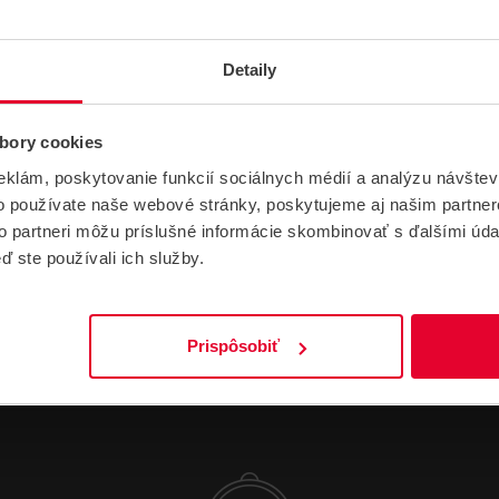
Výrobca
Seagate
Detaily
Kapacita
8 TB
Druh
HDD
bory cookies
eklám, poskytovanie funkcií sociálnych médií a analýzu návšte
Hmotnosť
0.8 kg
o používate naše webové stránky, poskytujeme aj našim partner
to partneri môžu príslušné informácie skombinovať s ďalšími údaj
ď ste používali ich služby.
Prispôsobiť