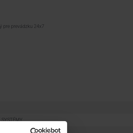
ý pre prevádzku 24x7
É SYSTÉMY