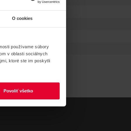
O cookies
vnosti používame súbory
om v oblasti sociálnych
mi, ktoré ste im poskytli
Povoliť všetko