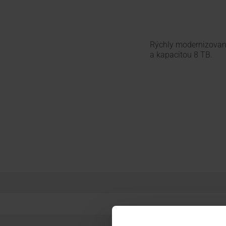
Rýchly modernizovaný
a kapacitou 8 TB.