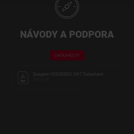
NÁVODY A PODPORA
DATASHEETY
Seagate HDD8000S 24/7 Datasheet
266,59 kB