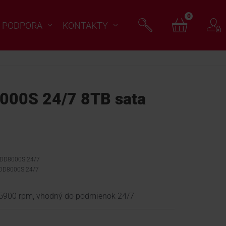
0
PODPORA
KONTAKTY
000S 24/7 8TB sata
 HDD8000S 24/7
DD8000S 24/7
, 5900 rpm, vhodný do podmienok 24/7