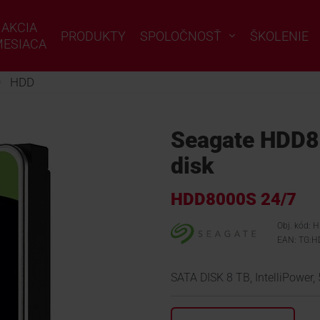
AKCIA
PRODUKTY
SPOLOČNOSŤ
ŠKOLENIE
ESIACA
HDD
Seagate HDD8
disk
HDD8000S 24/7
Obj. kód:
EAN: TG:H
SATA DISK 8 TB, IntelliPower