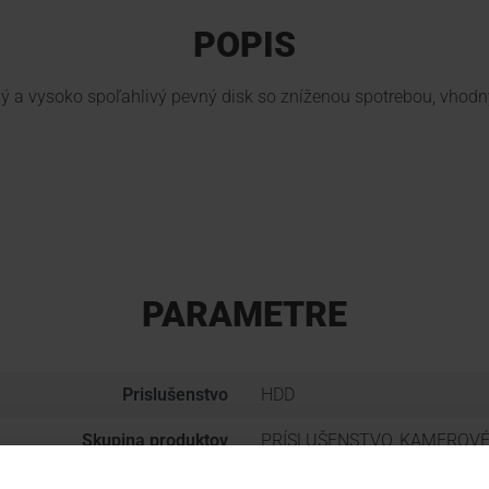
POPIS
 a vysoko spoľahlivý pevný disk so zníženou spotrebou, vhodn
PARAMETRE
Prislušenstvo
HDD
Skupina produktov
PRÍSLUŠENSTVO, KAMEROV
Typ technológie
PRÍSLUŠENSTVO