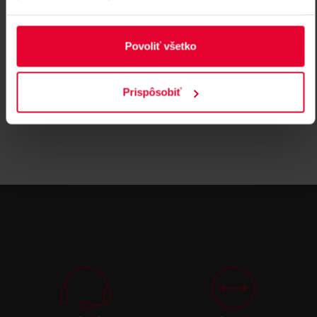
DORCAS LK lišta krátka
Povoliť všetko
Lišta pre elektrický zámok, krátka , ocel, šedá, rozmery
25x100x3 mm
DORCAS LK
Prispôsobiť