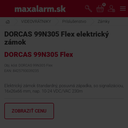
Prejsť
0
www.maxalarm.sk
k
hlavnému
obsahu
VIDEOVRÁTNIKY
Príslušenstvo
Zámky
VOĽNÝ PREDAJ
DORCAS 99N305 Flex elektrický
zámok
AKCIA MESIACA
DORCAS 99N305 Flex
PRODUKTY
Obj. kód: DORCAS 99N305 Flex
EAN: 8425793039235
SPOLOČNOSŤ
Elektrický zámok štandardný, posuvná západka, so signalizáciou,
16x26x66 mm, nap. 10-24 VDC/VAC 230m
ŠKOLENIE
ZOBRAZIŤ CENU
PODPORA