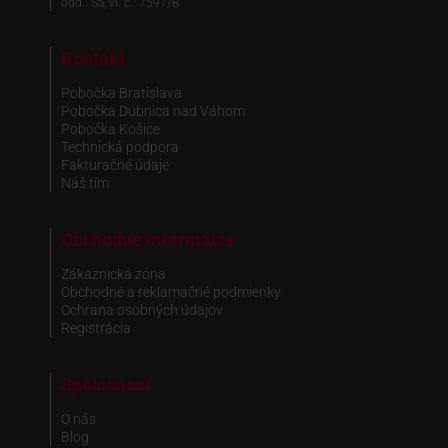
odd.: Sa, vl. č.: 7597/B
Kontakt
Pobočka Bratislava
Pobočka Dubnica nad Váhom
Pobočka Košice
Technická podpora
Fakturačné údaje
Náš tím
Obchodné informácie
Zákaznická zóna
Obchodné a reklamačné podmienky
Ochrana osobných údajov
Registrácia
Spoločnosť
O nás
Blog