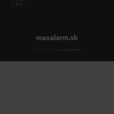
Blog
www.maxalarm.sk
EUROIN © 2026 | design by
antrepublic