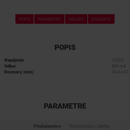
POPIS
PARAMETRE
NÁVODY
SÚVISIACE
POPIS
Napájanie
12VDC
Odber
400 mA
Rozmery (mm)
16.4 x 67
PARAMETRE
Prislušenstvo
Príslušenstvo, Zámky