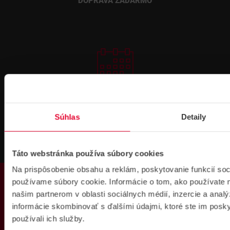
DOPRAVA ZADARMO
Prihlásenie
na školenie
Súhlas
Detaily
Táto webstránka používa súbory cookies
Na prispôsobenie obsahu a reklám, poskytovanie funkcií soc
PRODUKTY
používame súbory cookie. Informácie o tom, ako používate 
Fakturačné údaje
našim partnerom v oblasti sociálnych médií, inzercie a analý
informácie skombinovať s ďalšími údajmi, ktoré ste im poskyt
IČO: 36340804 | DIČ: 2021919658
IČ DPH: SK2021919658
používali ich služby.
IBAN : SK51 1100 0000 0029 4205 9929