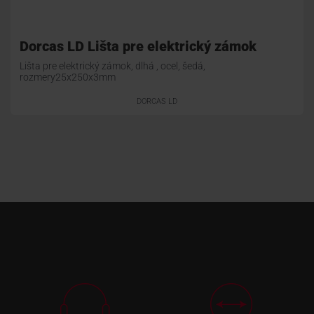
Dorcas LD Lišta pre elektrický zámok
Lišta pre elektrický zámok, dlhá , ocel, šedá,
rozmery25x250x3mm
DORCAS LD