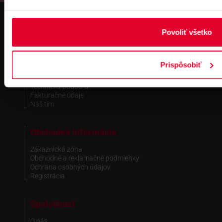
zapísané v OR MS Bratislava III,
odd.: Sa, vl. č.: 7597/B
Povoliť všetko
Kontakt
Pobočka Bratislava
Prispôsobiť
Pobočka Dubnica nad Váhom
Pobočka Košice
Technická podpora
Fakturačné údaje
Náš tím
Obchodné informácie
Zákaznická zóna
Obchodné a reklamačné podmienky
Ochrana osobných údajov
Registrácia
Spoločnosť
O nás