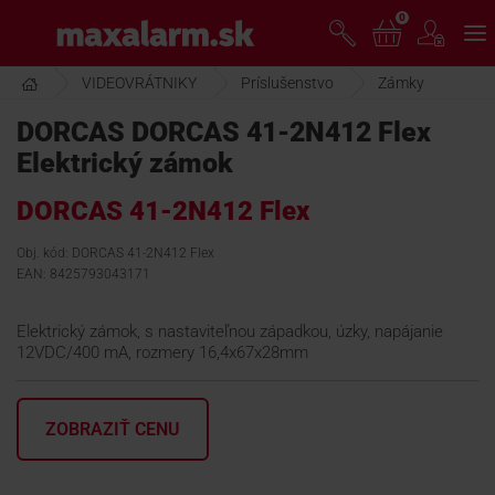
Prejsť
0
www.maxalarm.sk
k
hlavnému
obsahu
VIDEOVRÁTNIKY
Príslušenstvo
Zámky
VOĽNÝ PREDAJ
DORCAS DORCAS 41-2N412 Flex
Elektrický zámok
AKCIA MESIACA
DORCAS 41-2N412 Flex
PRODUKTY
Obj. kód: DORCAS 41-2N412 Flex
EAN: 8425793043171
SPOLOČNOSŤ
Elektrický zámok, s nastaviteľnou západkou, úzky, napájanie
12VDC/400 mA, rozmery 16,4x67x28mm
ŠKOLENIE
ZOBRAZIŤ CENU
PODPORA