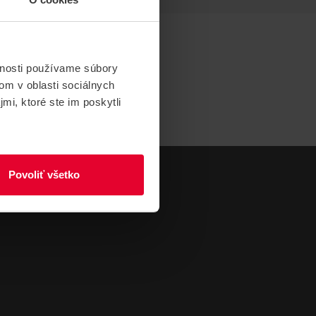
vnosti používame súbory
om v oblasti sociálnych
mi, ktoré ste im poskytli
Povoliť všetko