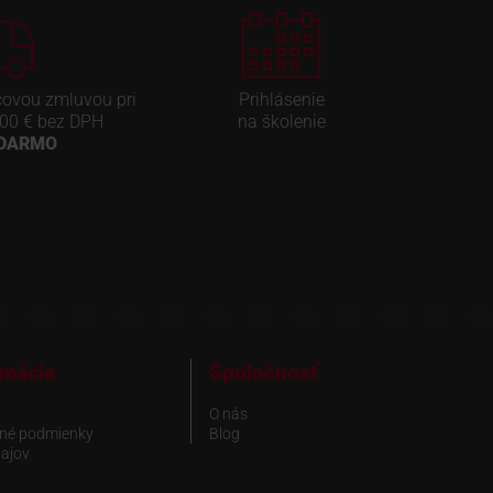
covou zmluvou pri
Prihlásenie
00 € bez DPH
na školenie
ADARMO
rmácie
Spoločnosť
O nás
né podmienky
Blog
ajov