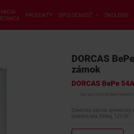
AKCIA
PRODUKTY
SPOLOČNOSŤ
ŠKOLENIE
ESIACA
DORCAS BePe 
zámok
DORCAS BePe 54
Obj. kód: DORCAS BePe 54AbF4
Elektrický zámok symetrický
prídržná sila 330kg, 12V DC