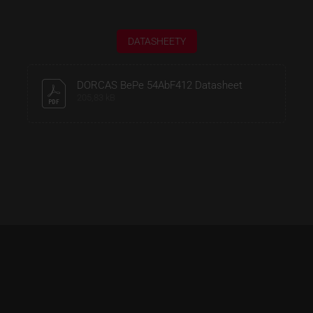
DATASHEETY
DORCAS BePe 54AbF412 Datasheet
205,83 kB