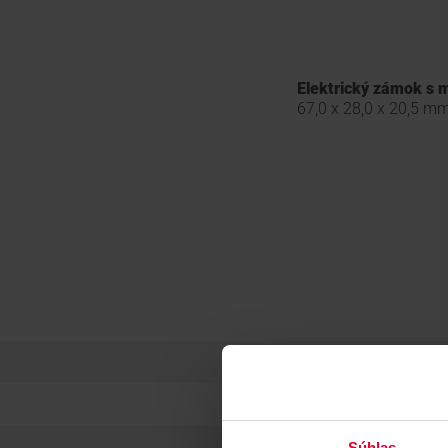
Elektrický zámok s
67,0 x 28,0 x 20,5 m
Súhlas