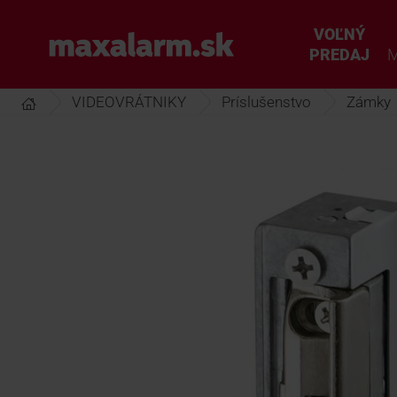
Prejsť
k
VOĽNÝ
www.maxalarm.sk
hlavnému
PREDAJ
M
obsahu
VIDEOVRÁTNIKY
Príslušenstvo
Zámky