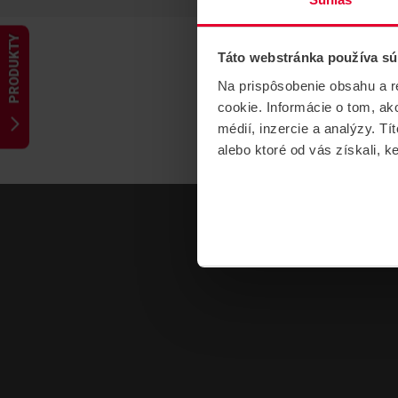
PRODUKTY
Táto webstránka používa sú
Na prispôsobenie obsahu a r
cookie. Informácie o tom, ak
médií, inzercie a analýzy. Tí
alebo ktoré od vás získali, ke