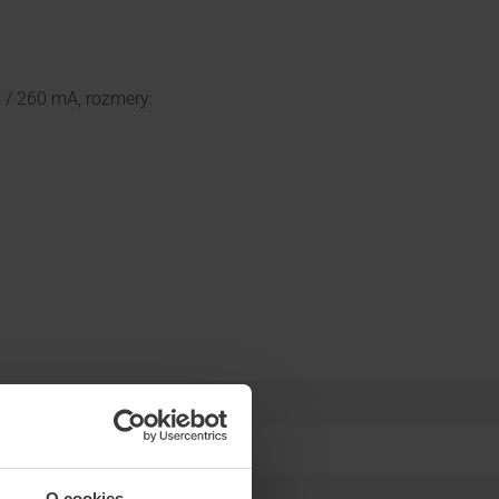
C / 260 mA, rozmery:
EOVRÁTNIKY
O cookies