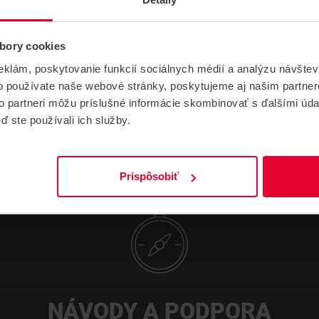
Typ produktu
Príslušenstvo
bory cookies
eklám, poskytovanie funkcií sociálnych médií a analýzu návšte
o používate naše webové stránky, poskytujeme aj našim partner
to partneri môžu príslušné informácie skombinovať s ďalšími údaj
ď ste používali ich služby.
Prispôsobiť
NÁVODY A PODPORA