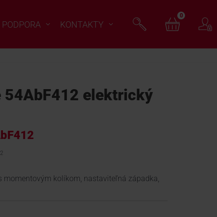
0
PODPORA
KONTAKTY
54AbF412 elektrický
AbF412
12
, s momentovým kolíkom, nastaviteľná západka,