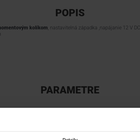
POPIS
 momentovým kolíkom
, nastavitelná západka ,napájanie 12 V D
m
PARAMETRE
Prislušenstvo
Príslušenstvo, Zámky
Výrobca
HIKVISION, SUPREMA
Skupina produktov
PRÍSTUPOVÉ SYSTÉMY, VID
Detaily