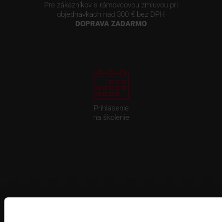
Pre zákazníkov s rámovcovou zmluvou pri
objednávkach nad 300 € bez DPH
DOPRAVA ZADARMO
Prihlásenie
na školenie
Fakturačné údaje