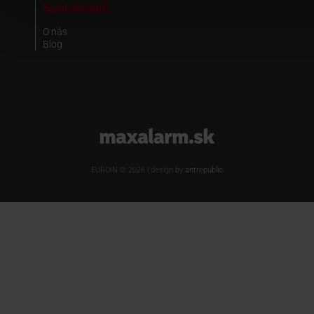
Spoločnosť
O nás
Blog
www.maxalarm.sk
EUROIN © 2026 | design by
antrepublic