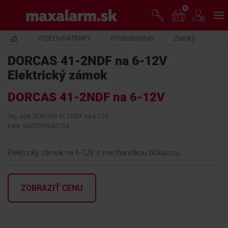
Prejsť
0
www.maxalarm.sk
k
hlavnému
obsahu
VIDEOVRÁTNIKY
Príslušenstvo
Zámky
VOĽNÝ PREDAJ
DORCAS 41-2NDF na 6-12V
Elektrický zámok
AKCIA MESIACA
DORCAS 41-2NDF na 6-12V
PRODUKTY
Obj. kód: DORCAS 41-2NDF na 6-12V
EAN: 8425793042754
SPOLOČNOSŤ
Elektrický zámok na 6-12V s mechanickou blokáciou
ŠKOLENIE
ZOBRAZIŤ CENU
PODPORA