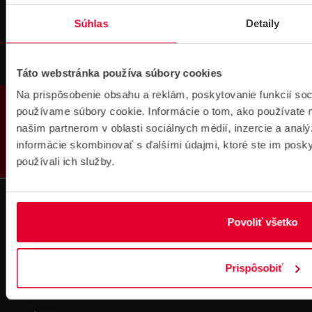
IČO: 36340804 | DIČ: 2021919658
IČ DPH: SK2021919658
Súhlas
Detaily
IBAN : SK51 1100 0000 0029 4205 9929
zapísané v OR MS Bratislava III,
odd.: Sa, vl. č.: 7597/B
Táto webstránka používa súbory cookies
Kontakt
Na prispôsobenie obsahu a reklám, poskytovanie funkcií soc
PRODUKTY
používame súbory cookie. Informácie o tom, ako používate 
Pobočka Bratislava
našim partnerom v oblasti sociálnych médií, inzercie a analý
Pobočka Dubnica nad Váhom
Pobočka Košice
informácie skombinovať s ďalšími údajmi, ktoré ste im poskyt
Technická podpora
používali ich služby.
Fakturačné údaje
Náš tím
Obchodné informácie
Povoliť všetko
Zákaznická zóna
Obchodné a reklamačné podmienky
Prispôsobiť
Ochrana osobných údajov
Registrácia