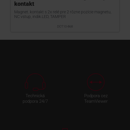
kontakt
Magnet. kontakt s 2x relé pre 2 rôzne pozície magnetu,
NC vstup, indik.LED, TAMPER
DCT10-868
Technická
Podpora cez
podpora 24/7
TeamViewer