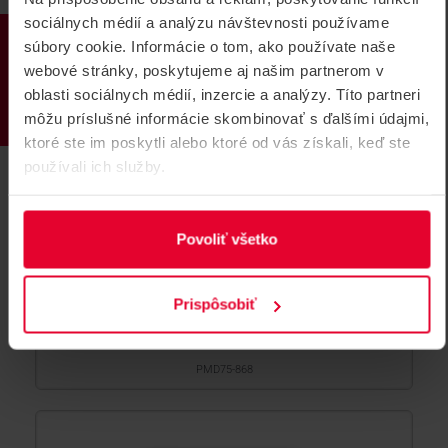
sociálnych médií a analýzu návštevnosti používame
PRODUKTY
súbory cookie. Informácie o tom, ako používate naše
webové stránky, poskytujeme aj našim partnerom v
oblasti sociálnych médií, inzercie a analýzy. Títo partneri
môžu príslušné informácie skombinovať s ďalšími údajmi,
ktoré ste im poskytli alebo ktoré od vás získali, keď ste
používali ich služby.
Povoliť všetko
PARADOX PMD75-868 dual PIR
detektor
Prispôsobiť
Bezdrôtový digitálny PIR snímač pohybu, pracovná
frekvencia 868Mhz
PMD75-868