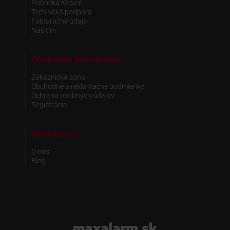
Pobočka Košice
Technická podpora
Fakturačné údaje
Náš tím
Obchodné informácie
Zákaznická zóna
Obchodné a reklamačné podmienky
Ochrana osobných údajov
Registrácia
Spoločnosť
O nás
Blog
www.maxalarm.sk