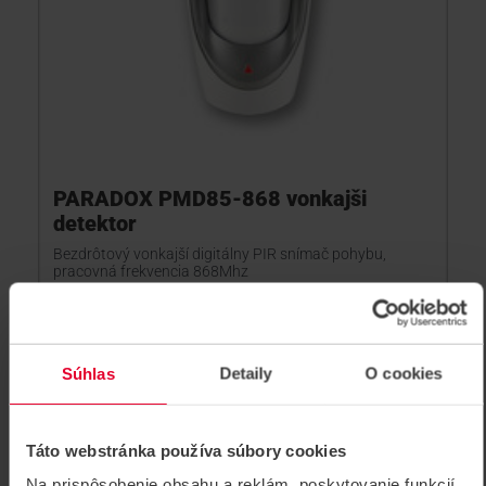
PARADOX PMD85-868 vonkajši
detektor
Bezdrôtový vonkajší digitálny PIR snímač pohybu,
pracovná frekvencia 868Mhz
PMD85-868
Súhlas
Detaily
O cookies
Táto webstránka používa súbory cookies
Na prispôsobenie obsahu a reklám, poskytovanie funkcií