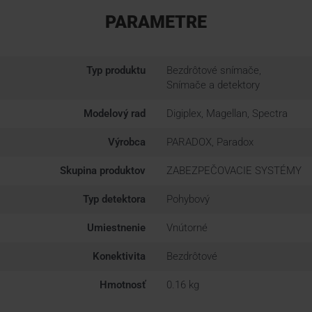
PARAMETRE
Typ produktu
Bezdrôtové snímače,
Snímače a detektory
Modelový rad
Digiplex, Magellan, Spectra
Výrobca
PARADOX, Paradox
Skupina produktov
ZABEZPEČOVACIE SYSTÉMY
Typ detektora
Pohybový
Umiestnenie
Vnútorné
Konektivita
Bezdrôtové
Hmotnosť
0.16 kg