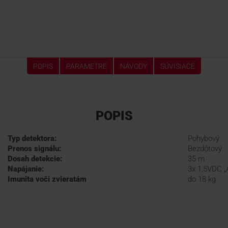
POPIS
PARAMETRE
NÁVODY
SÚVISIACE
POPIS
Typ detektora:
Pohybový
Prenos signálu:
Bezdôtový
Dosah detekcie:
35 m
Napájanie:
3x 1,5VDC „A
Imunita voči zvieratám
do 18 kg