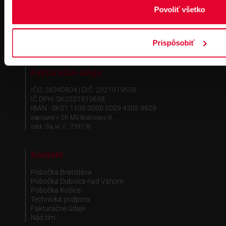
Povoliť všetko
Prispôsobiť
Fakturačné údaje
IČO: 36340804 | DIČ: 2021919658
IČ DPH: SK2021919658
IBAN : SK51 1100 0000 0029 4205 9929
zapísané v OR MS Bratislava III,
odd.: Sa, vl. č.: 7597/B
Kontakt
Pobočka Bratislava
Pobočka Dubnica nad Váhom
Pobočka Košice
Technická podpora
Fakturačné údaje
Náš tím