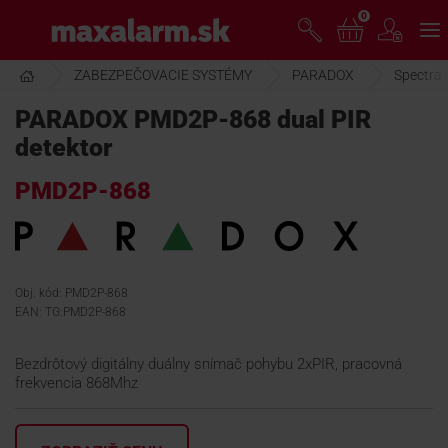
Prejsť
0
www.maxalarm.sk
k
hlavnému
obsahu
ZABEZPEČOVACIE SYSTÉMY
PARADOX
Spectra
VOĽNÝ PREDAJ
PARADOX PMD2P-868 dual PIR
detektor
AKCIA MESIACA
PMD2P-868
PRODUKTY
SPOLOČNOSŤ
Obj. kód: PMD2P-868
EAN: TG:PMD2P-868
ŠKOLENIE
Bezdrôtový digitálny duálny snímač pohybu 2xPIR, pracovná
frekvencia 868Mhz
PODPORA