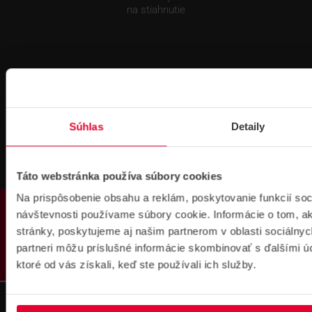
na stiahnutie
Súhlas
Detaily
Pre zákazníkov s rámovcovou zmluvou pri
objednávkach nad 300 € bez DPH
DOPRAVA ZADARMO
Táto webstránka používa súbory cookies
Na prispôsobenie obsahu a reklám, poskytovanie funkcií soc
PRODUKTY
návštevnosti používame súbory cookie. Informácie o tom, 
stránky, poskytujeme aj našim partnerom v oblasti sociálnych
partneri môžu príslušné informácie skombinovať s ďalšími úda
ktoré od vás získali, keď ste používali ich služby.
Prihlásenie
na školenie