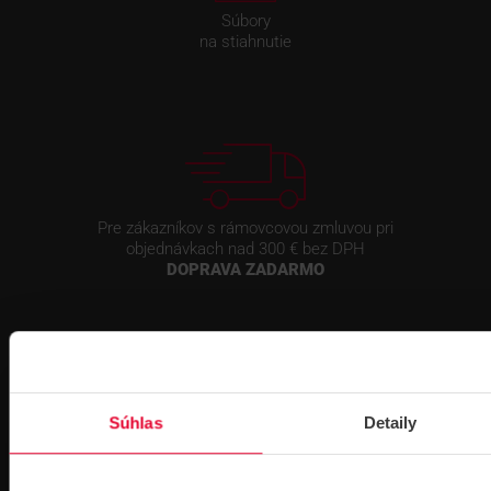
Súbory
na stiahnutie
Pre zákazníkov s rámovcovou zmluvou pri
objednávkach nad 300 € bez DPH
DOPRAVA ZADARMO
Súhlas
Detaily
Prihlásenie
na školenie