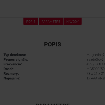
POPIS
PARAMETRE
NÁVODY
POPIS
Typ detektora:
Magnetický
Prenos signálu:
Bezdrôtový
Frekvencia:
433 / 868 
Dosah:
MG5000/50
Rozmery:
73 x 21 x 
Napájanie:
1x AAA alkal