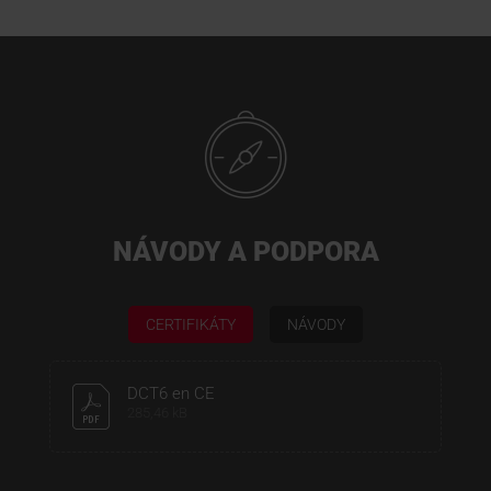
NÁVODY A PODPORA
CERTIFIKÁTY
NÁVODY
DCT6 en CE
285,46 kB