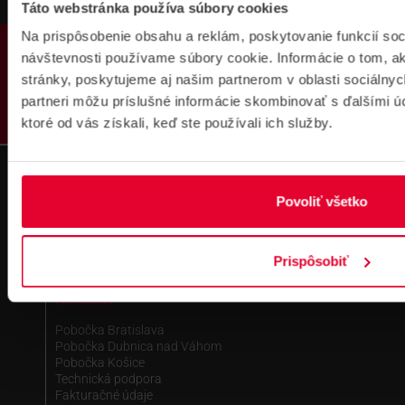
Táto webstránka používa súbory cookies
Na prispôsobenie obsahu a reklám, poskytovanie funkcií soc
PRODUKTY
návštevnosti používame súbory cookie. Informácie o tom, 
stránky, poskytujeme aj našim partnerom v oblasti sociálnych
partneri môžu príslušné informácie skombinovať s ďalšími úda
ktoré od vás získali, keď ste používali ich služby.
Fakturačné údaje
IČO: 36340804 | DIČ: 2021919658
IČ DPH: SK2021919658
Povoliť všetko
IBAN : SK51 1100 0000 0029 4205 9929
zapísané v OR MS Bratislava III,
odd.: Sa, vl. č.: 7597/B
Prispôsobiť
Kontakt
Pobočka Bratislava
Pobočka Dubnica nad Váhom
Pobočka Košice
Technická podpora
Fakturačné údaje