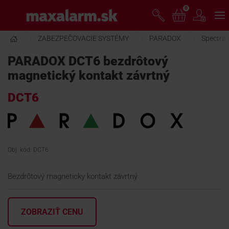
Prejsť
0
www.maxalarm.sk
k
hlavnému
obsahu
ZABEZPEČOVACIE SYSTÉMY
PARADOX
Spectra
VOĽNÝ PREDAJ
PARADOX DCT6 bezdrôtový
magnetický kontakt závrtný
AKCIA MESIACA
DCT6
PRODUKTY
SPOLOČNOSŤ
Obj. kód: DCT6
Bezdrôtový magneticky kontakt závrtný
ŠKOLENIE
ZOBRAZIŤ CENU
PODPORA