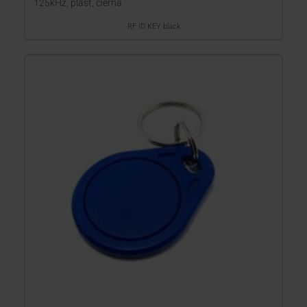
125kHz, plast, čierna
RF ID KEY black