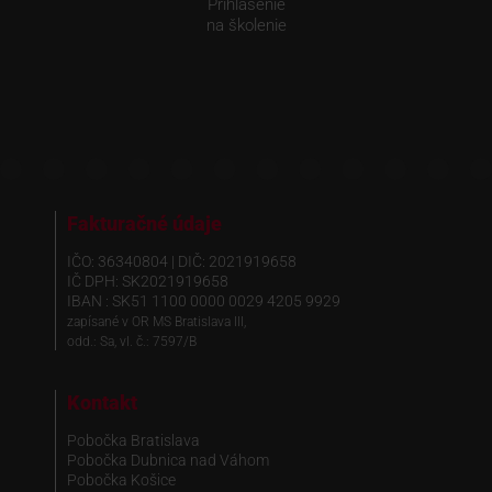
Prihlásenie
na školenie
Fakturačné údaje
IČO: 36340804 | DIČ: 2021919658
IČ DPH: SK2021919658
IBAN : SK51 1100 0000 0029 4205 9929
zapísané v OR MS Bratislava III,
odd.: Sa, vl. č.: 7597/B
Kontakt
Pobočka Bratislava
Pobočka Dubnica nad Váhom
Pobočka Košice