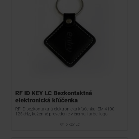
RF ID KEY LC Bezkontaktná
elektronická kľúčenka
RF ID bezkontaktná elektronická kľúčenka, EM 4100,
125kHz, koženné prevedenie v čiernej farbe, logo
RF ID KEY LC