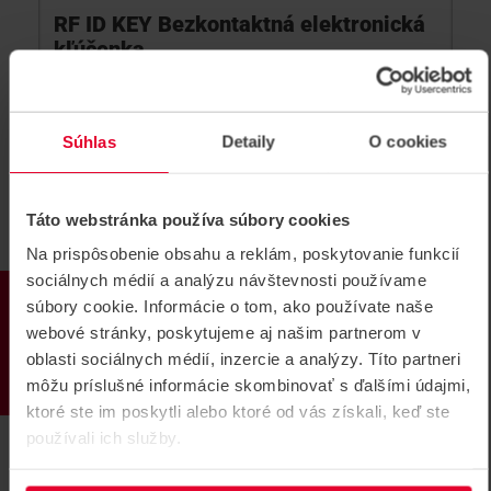
RF ID KEY Bezkontaktná elektronická
kľúčenka
RF ID bezkontaktná elektronická kľúčenka, EM 4100,
125kHz, plast, modrá
RF ID KEY
Súhlas
Detaily
O cookies
Táto webstránka používa súbory cookies
Na prispôsobenie obsahu a reklám, poskytovanie funkcií
sociálnych médií a analýzu návštevnosti používame
PRODUKTY
súbory cookie. Informácie o tom, ako používate naše
webové stránky, poskytujeme aj našim partnerom v
oblasti sociálnych médií, inzercie a analýzy. Títo partneri
môžu príslušné informácie skombinovať s ďalšími údajmi,
ktoré ste im poskytli alebo ktoré od vás získali, keď ste
používali ich služby.