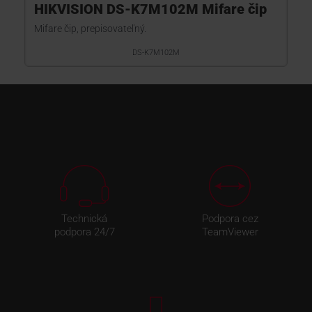
HIKVISION DS-K7M102M Mifare čip
Mifare čip, prepisovateľný.
DS-K7M102M
Technická
Podpora cez
podpora 24/7
TeamViewer