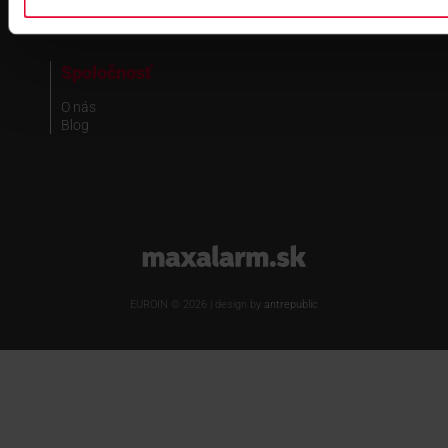
Registrácia
Spoločnosť
O nás
Blog
www.maxalarm.sk
EUROIN © 2026 | design by
antrepublic