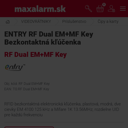
Prejsť
0
www.maxalarm.sk
k
hlavnému
obsahu
VIDEOVRÁTNIKY
Príslušenstvo
Čipy a karty
VOĽNÝ PREDAJ
ENTRY RF Dual EM+MF Key
Bezkontaktná kľúčenka
AKCIA MESIACA
RF Dual EM+MF Key
PRODUKTY
SPOLOČNOSŤ
Obj. kód: RF Dual EM+MF Key
EAN: TG:RF Dual EM+MF Key
ŠKOLENIE
RFID bezkontaktná elektronická kľúčenka, plastová, modrá, dve
cievky EM 4100 125 kHz a Mifare 1K 13.56MHz, rozdielne UID
pre každú frekvenciu
PODPORA