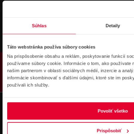
Fakturačné údaje
IČO: 36340804 | DIČ: 2021919658
IČ DPH: SK2021919658
Súhlas
Detaily
IBAN : SK51 1100 0000 0029 4205 9929
zapísané v OR MS Bratislava III,
odd.: Sa, vl. č.: 7597/B
Táto webstránka používa súbory cookies
Na prispôsobenie obsahu a reklám, poskytovanie funkcií soc
Kontakt
PRODUKTY
používame súbory cookie. Informácie o tom, ako používate 
Pobočka Bratislava
našim partnerom v oblasti sociálnych médií, inzercie a analý
Pobočka Dubnica nad Váhom
informácie skombinovať s ďalšími údajmi, ktoré ste im poskyt
Pobočka Košice
Technická podpora
používali ich služby.
Fakturačné údaje
Náš tím
Povoliť všetko
Obchodné informácie
Zákaznická zóna
Obchodné a reklamačné podmienky
Prispôsobiť
Ochrana osobných údajov