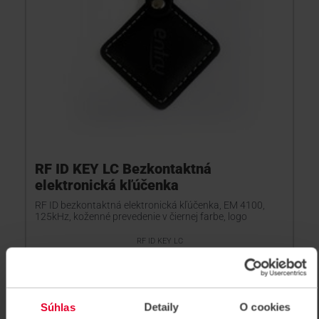
RF ID KEY LC Bezkontaktná
elektronická kľúčenka
RF ID bezkontaktná elektronická kľúčenka, EM 4100,
125kHz, koženné prevedenie v čiernej farbe, logo
RF ID KEY LC
Súhlas
Detaily
O cookies