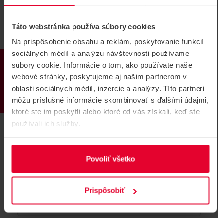
Táto webstránka používa súbory cookies
Na prispôsobenie obsahu a reklám, poskytovanie funkcií
sociálnych médií a analýzu návštevnosti používame
PRODUKTY
súbory cookie. Informácie o tom, ako používate naše
webové stránky, poskytujeme aj našim partnerom v
oblasti sociálnych médií, inzercie a analýzy. Títo partneri
môžu príslušné informácie skombinovať s ďalšími údajmi,
ktoré ste im poskytli alebo ktoré od vás získali, keď ste
používali ich služby.
RF ID KEY black Bezkontaktná
Povoliť všetko
elektronická kľúčenka
RF ID bezkontaktná elektronická kľúčenka, EM 4100,
125kHz, plast, čierna
Prispôsobiť
RF ID KEY black