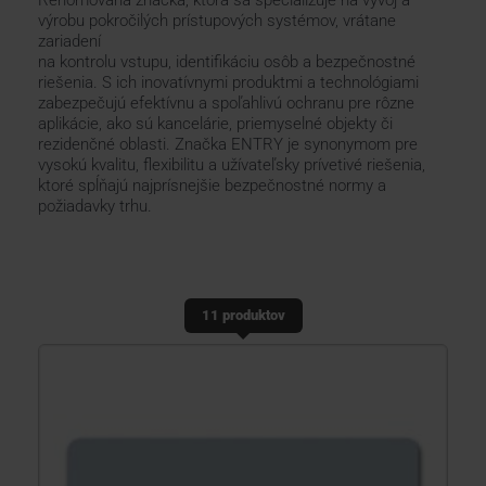
Renomovaná značka, ktorá sa špecializuje na vývoj a
výrobu pokročilých prístupových systémov, vrátane
zariadení
KONTAKTY
na kontrolu vstupu, identifikáciu osôb a bezpečnostné
riešenia. S ich inovatívnymi produktmi a technológiami
zabezpečujú efektívnu a spoľahlivú ochranu pre rôzne
aplikácie, ako sú kancelárie, priemyselné objekty či
rezidenčné oblasti. Značka ENTRY je synonymom pre
vysokú kvalitu, flexibilitu a užívateľsky prívetivé riešenia,
ktoré spĺňajú najprísnejšie bezpečnostné normy a
požiadavky trhu.
11 produktov