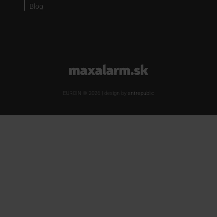
Blog
www.maxalarm.sk
EUROIN © 2026 | design by
antrepublic