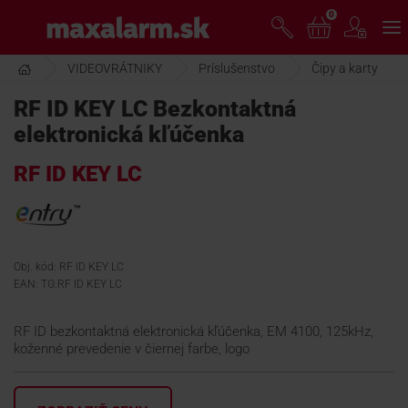
Prejsť
0
www.maxalarm.sk
k
hlavnému
obsahu
VIDEOVRÁTNIKY
Príslušenstvo
Čipy a karty
VOĽNÝ PREDAJ
RF ID KEY LC Bezkontaktná
elektronická kľúčenka
AKCIA MESIACA
RF ID KEY LC
PRODUKTY
SPOLOČNOSŤ
Obj. kód: RF ID KEY LC
EAN: TG:RF ID KEY LC
ŠKOLENIE
RF ID bezkontaktná elektronická kľúčenka, EM 4100, 125kHz,
koženné prevedenie v čiernej farbe, logo
PODPORA