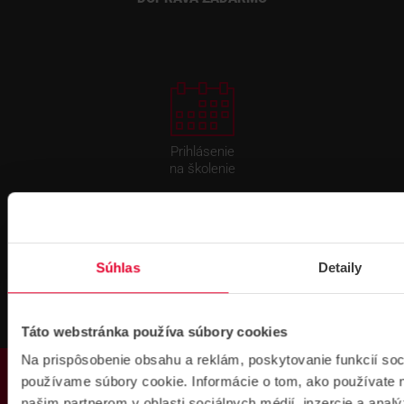
Prihlásenie
na školenie
Súhlas
Detaily
Fakturačné údaje
Táto webstránka používa súbory cookies
Na prispôsobenie obsahu a reklám, poskytovanie funkcií soc
IČO: 36340804 | DIČ: 2021919658
PRODUKTY
IČ DPH: SK2021919658
používame súbory cookie. Informácie o tom, ako používate 
IBAN : SK51 1100 0000 0029 4205 9929
našim partnerom v oblasti sociálnych médií, inzercie a analý