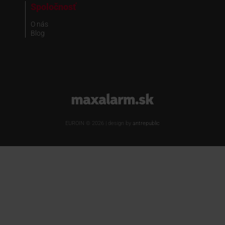
Spoločnosť
O nás
Blog
www.maxalarm.sk
EUROIN © 2026 | design by
antrepublic