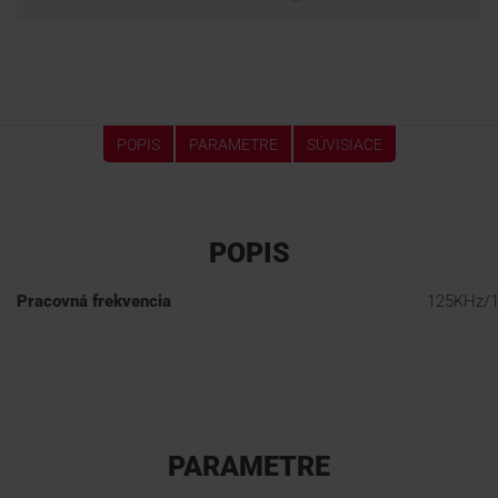
POPIS
PARAMETRE
SÚVISIACE
POPIS
Pracovná frekvencia
125KHz/
PARAMETRE