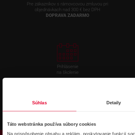
Pre zákazníkov s rámovcovou zmluvou pri
objednávkach nad 300 € bez DPH
DOPRAVA ZADARMO
Prihlásenie
na školenie
Súhlas
Detaily
Táto webstránka používa súbory cookies
Fakturačné údaje
Na prispôsobenie obsahu a reklám, poskytovanie funkcií soc