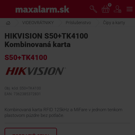
Prejsť
0
www.maxalarm.sk
k
hlavnému
obsahu
VIDEOVRÁTNIKY
Príslušenstvo
Čipy a karty
VOĽNÝ PREDAJ
HIKVISION S50+TK4100
Kombinovaná karta
AKCIA MESIACA
S50+TK4100
PRODUKTY
SPOLOČNOSŤ
Obj. kód: S50+TK4100
EAN: 7362385372831
ŠKOLENIE
Kombinovaná karta RFID 125kHz a MiFare v jednom tenkom
plastovom púzdre bez potlače.
PODPORA