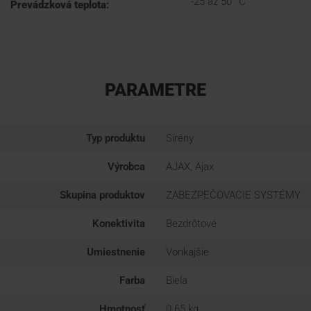
-25 až 50 °C
Prevádzková teplota:
PARAMETRE
Typ produktu
Sirény
Výrobca
AJAX, Ajax
Skupina produktov
ZABEZPEČOVACIE SYSTÉMY
Konektivita
Bezdrôtové
Umiestnenie
Vonkajšie
Farba
Biela
Hmotnosť
0.65 kg