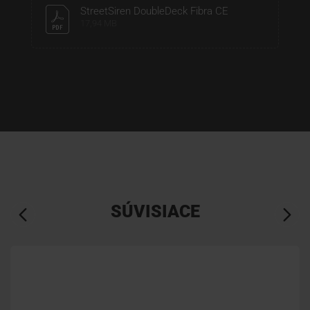
StreetSiren DoubleDeck Fibra CE
17,94 MB
SÚVISIACE