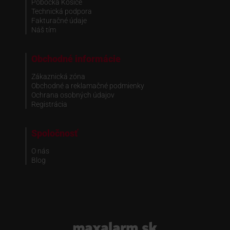
Pobočka Košice
Technická podpora
Fakturačné údaje
Náš tím
Obchodné informácie
Zákaznická zóna
Obchodné a reklamačné podmienky
Ochrana osobných údajov
Registrácia
Spoločnosť
O nás
Blog
www.maxalarm.sk