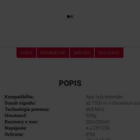
POPIS
PARAMETRE
NÁVODY
SÚVISIACE
POPIS
Kompatibilita:
Ajax hub/extender
Dosah signálu:
až 1500 m v otvorenom pr
Technológia prenosu:
868 MHz
Hmotnosť:
528g
Rozmery v mm:
200x200x51
Napájanie:
4 x CR123A
Ochrana:
IP54