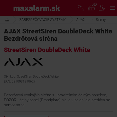
Prejsť
0
www.maxalarm.sk
k
hlavnému
obsahu
ZABEZPEČOVACIE SYSTÉMY
AJAX
Sirény
VOĽNÝ PREDAJ
AJAX StreetSiren DoubleDeck White
Bezdrôtová siréna
AKCIA MESIACA
StreetSiren DoubleDeck White
PRODUKTY
SPOLOČNOSŤ
Obj. kód: StreetSiren DoubleDeck White
EAN: 0810031990627
ŠKOLENIE
Bezdrôtová vonkajšia siréna s upraviteľným čelným panelom,
POZOR - čelný panel (Brandplate) nie je v balení ale predáva sa
samostatne!
PODPORA