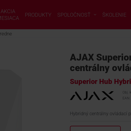
AKCIA
PRODUKTY
SPOLOČNOSŤ
ŠKOLENIE
ESIACA
redne
AJAX Superior
centrálny ovlá
Superior Hub Hybri
Obj. 
EAN:
Hybridný centrálny ovládací p