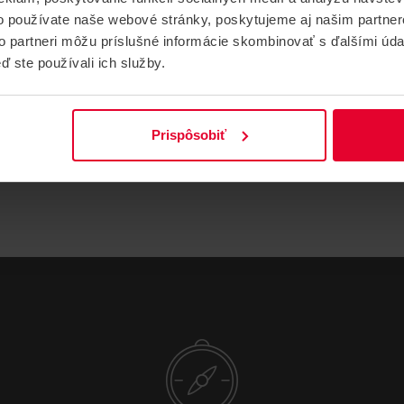
o používate naše webové stránky, poskytujeme aj našim partner
Farba
Biela
to partneri môžu príslušné informácie skombinovať s ďalšími údaj
ď ste používali ich služby.
Superior
Áno
Hmotnosť
1.1 kg
Prispôsobiť