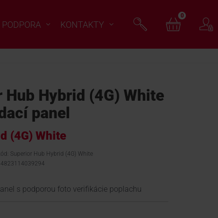
0
PODPORA
KONTAKTY
 Hub Hybrid (4G) White
dací panel
d (4G) White
kód: Superior Hub Hybrid (4G) White
 4823114039294
anel s podporou foto verifikácie poplachu