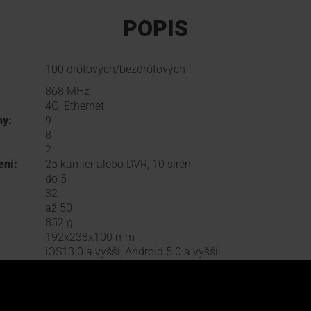
POPIS
100 drôtových/bezdrôtových
868 MHz
4G, Ethernet
ny:
9
8
2
ení:
25 kamier alebo DVR, 10 sirén
do 5
32
až 50
852 g
192x238x100 mm
iOS13.0 a vyšší, Android 5.0 a vyšší