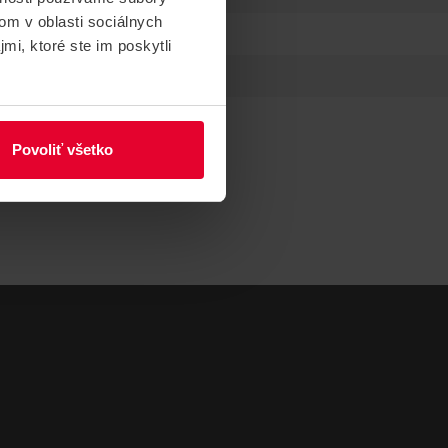
om v oblasti sociálnych
mi, ktoré ste im poskytli
Povoliť všetko