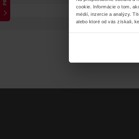
cookie. Informácie o tom, ak
médií, inzercie a analýzy. Tí
alebo ktoré od vás získali, ke