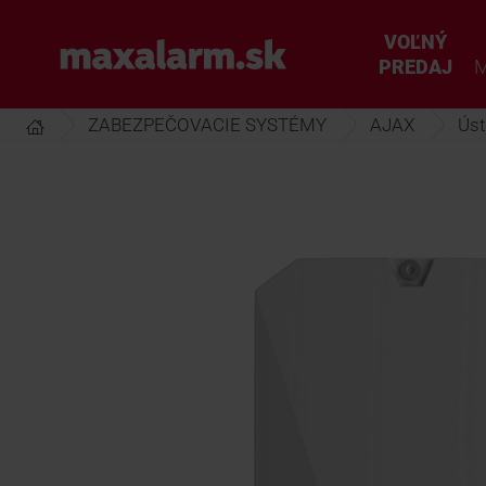
Prejsť
k
VOĽNÝ
www.maxalarm.sk
hlavnému
PREDAJ
M
obsahu
ZABEZPEČOVACIE SYSTÉMY
AJAX
Úst