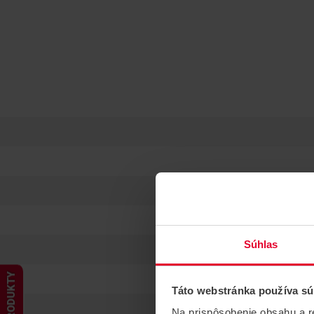
Súhlas
PRODUKTY
Táto webstránka používa sú
Na prispôsobenie obsahu a r