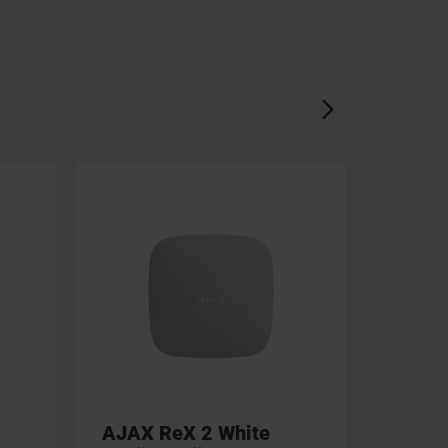
NOVIN
AJAX ReX 2 White
AJAX 