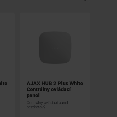
ite
AJAX HUB 2 Plus White
AJAX 
Centrálny ovládací
Centr
panel
panel
Centrálny ovládací panel -
Bezdrôto
bezdrôtový
napájaný
(4G)