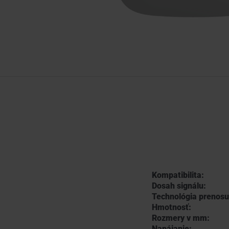
Kompatibilita:
Dosah signálu:
Technológia prenosu
Hmotnosť:
Rozmery v mm:
Napájanie: