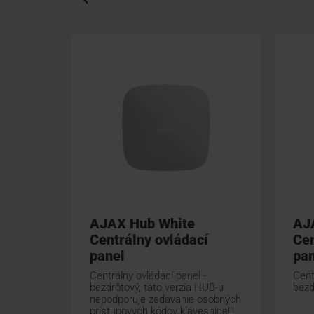
AJAX Hub White
AJ
Centrálny ovládací
Cen
panel
pan
Centrálny ovládací panel -
Cent
bezdrôtový, táto verzia HUB-u
bezd
nepodporuje zadávanie osobných
prístupových kódov klávesnice!!!