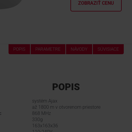
ZOBRAZIŤ CENU
POPIS
PARAMETRE
NÁVODY
SÚVISIACE
POPIS
systém Ajax
až 1800 m v otvorenom priestore
:
868 MHz
330g
163x163x36
110-240V