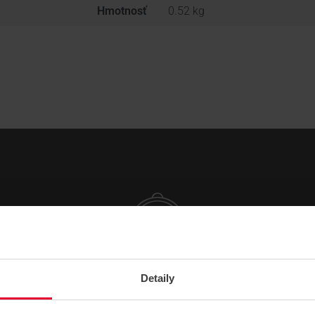
Hmotnosť
0.52 kg
Detaily
NÁVODY A PODPORA