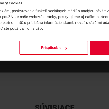
bory cookies
CERTIFIKÁTY
DATASHEETY
NÁVODY
eklám, poskytovanie funkcií sociálnych médií a analýzu návšte
o používate naše webové stránky, poskytujeme aj našim partner
to partneri môžu príslušné informácie skombinovať s ďalšími údaj
ReX CE
ď ste používali ich služby.
22,6 MB
Prispôsobiť
SÚVISIACE