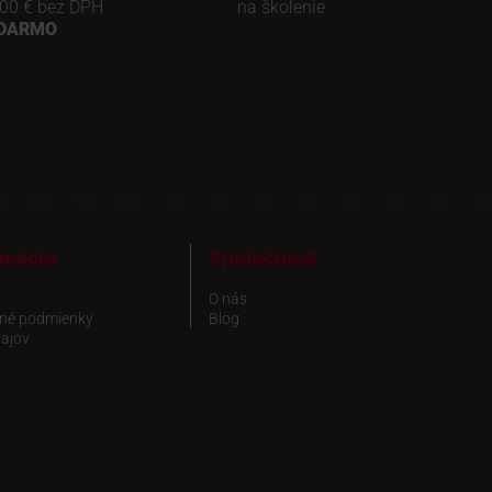
00 € bez DPH
na školenie
ADARMO
rmácie
Spoločnosť
O nás
né podmienky
Blog
ajov