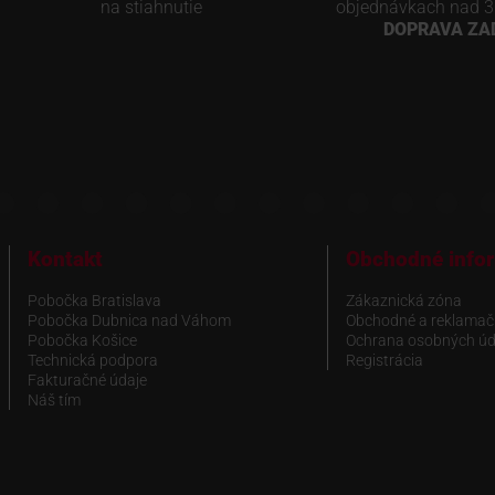
na stiahnutie
objednávkach nad 3
DOPRAVA Z
Kontakt
Obchodné info
Pobočka Bratislava
Zákaznická zóna
Pobočka Dubnica nad Váhom
Obchodné a reklamač
Pobočka Košice
Ochrana osobných úd
Technická podpora
Registrácia
Fakturačné údaje
Náš tím