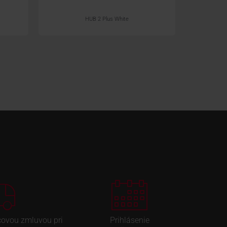
HUB 2 Plus White
covou zmluvou pri
Prihlásenie