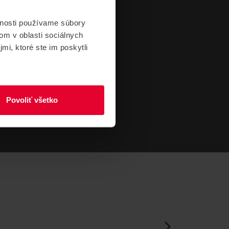
vnosti používame súbory
om v oblasti sociálnych
mi, ktoré ste im poskytli
Povoliť všetko