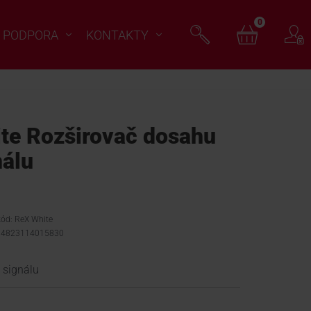
0
PODPORA
KONTAKTY
te Rozširovač dosahu
nálu
kód: ReX White
 4823114015830
 signálu