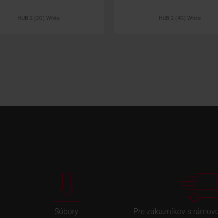
HUB 2 (2G) White
HUB 2 (4G) White
Súbory
Pre zákazníkov s rámov