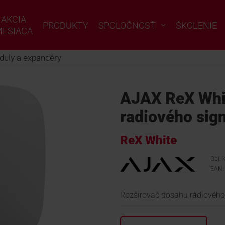
AKCIA
PRODUKTY
SPOLOČNOSŤ
ŠKOLENIE
ESIACA
uly a expandéry
AJAX ReX Whi
radiového sig
ReX White
Obj. 
EAN:
Rozširovač dosahu rádiového