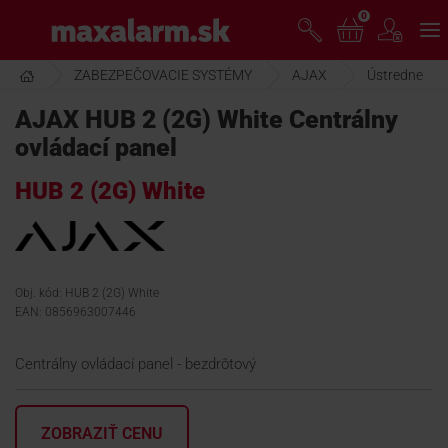
Prejsť
0
www.maxalarm.sk
k
hlavnému
obsahu
ZABEZPEČOVACIE SYSTÉMY
AJAX
Ústredne
VOĽNÝ PREDAJ
AJAX HUB 2 (2G) White Centrálny
ovládací panel
AKCIA MESIACA
HUB 2 (2G) White
PRODUKTY
SPOLOČNOSŤ
Obj. kód: HUB 2 (2G) White
EAN: 0856963007446
ŠKOLENIE
Centrálny ovládací panel - bezdrôtový
PODPORA
ZOBRAZIŤ CENU