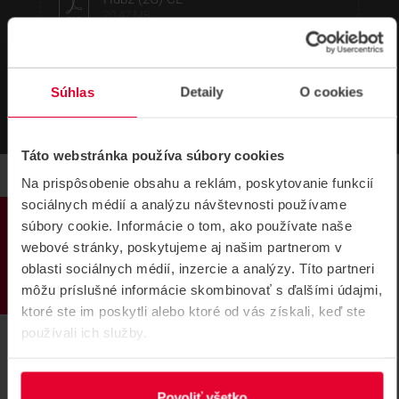
20,47 MB
Súhlas
Detaily
O cookies
Táto webstránka používa súbory cookies
Na prispôsobenie obsahu a reklám, poskytovanie funkcií
sociálnych médií a analýzu návštevnosti používame
PRODUKTY
súbory cookie. Informácie o tom, ako používate naše
webové stránky, poskytujeme aj našim partnerom v
SÚVISIACE
oblasti sociálnych médií, inzercie a analýzy. Títo partneri
môžu príslušné informácie skombinovať s ďalšími údajmi,
ktoré ste im poskytli alebo ktoré od vás získali, keď ste
používali ich služby.
Povoliť všetko