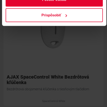
Prispôsobiť
AJAX SpaceControl White Bezdrôtová
kľúčenka
Bezdrôtová obojsmerná kľúčenka s tiesňovým tlačidlom
SpaceControl White