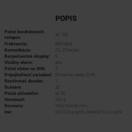
POPIS
Počet bezdrôtových
až 100
vstupov:
Frekvencia:
868 MHz
Komunikácia:
2G, Ethernet
Bezpečnostné skupiny:
9
Vizálny alarm:
áno
Počet slotov na SIM:
2
Pripojiteľnosť zariadení:
25 kamier alebo DVR
Rozširovač dosahu:
1
Scenáre:
32
Počet užívateľov:
až 50
Hmotnosť:
350 g
Rozmery:
163x163x36 mm
Iné:
iOS13.0 a vyšší, Android 5.0 a vyšší