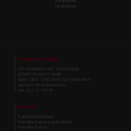
Prihlásenie
na školenie
Fakturačné údaje
IČO: 36340804 | DIČ: 2021919658
IČ DPH: SK2021919658
IBAN : SK51 1100 0000 0029 4205 9929
zapísané v OR MS Bratislava III,
odd.: Sa, vl. č.: 7597/B
Kontakt
Pobočka Bratislava
Pobočka Dubnica nad Váhom
Pobočka Košice