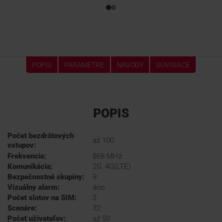
POPIS
PARAMETRE
NÁVODY
SÚVISIACE
POPIS
Počet bezdrôtových
až 100
vstupov:
Frekvencia:
868 MHz
Komunikácia:
2G, 4G(LTE)
Bezpečnostné skupiny:
9
Vizuálny alarm:
áno
Počet slotov na SIM:
2
Scenáre:
32
Počet užívateľov:
až 50