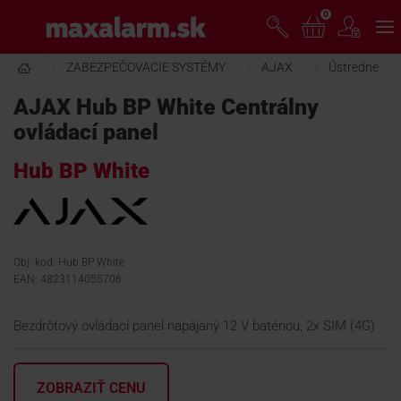
Prejsť
0
www.maxalarm.sk
k
hlavnému
obsahu
ZABEZPEČOVACIE SYSTÉMY
AJAX
Ústredne
VOĽNÝ PREDAJ
AJAX Hub BP White Centrálny
ovládací panel
AKCIA MESIACA
Hub BP White
PRODUKTY
SPOLOČNOSŤ
Obj. kód: Hub BP White
EAN: 4823114055706
ŠKOLENIE
Bezdrôtový ovládací panel napájaný 12 V batériou, 2x SIM (4G)
PODPORA
ZOBRAZIŤ CENU