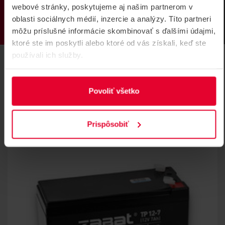
PRODUKTY
webové stránky, poskytujeme aj našim partnerom v
oblasti sociálnych médií, inzercie a analýzy. Títo partneri
môžu príslušné informácie skombinovať s ďalšími údajmi,
ktoré ste im poskytli alebo ktoré od vás získali, keď ste
používali ich služby.
Povoliť všetko
SÚVISIACE
Prispôsobiť