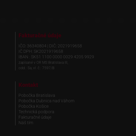
Fakturačné údaje
IČO: 36340804 | DIČ: 2021919658
IČ DPH: SK2021919658
IBAN : SK51 1100 0000 0029 4205 9929
zapísané v OR MS Bratislava III,
odd.: Sa, vl. č.: 7597/B
Kontakt
Pobočka Bratislava
Pobočka Dubnica nad Váhom
Pobočka Košice
Technická podpora
Fakturačné údaje
Náš tím