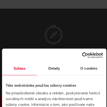
NÁVODY A PODPORA
Súhlas
Detaily
O cookies
CERTIFIKÁTY
DATASHEETY
NÁVODY
Táto webstránka používa súbory cookies
AJAX Hub BP en CE
12,23 MB
Na prispôsobenie obsahu a reklám, poskytovanie funkcií
sociálnych médií a analýzu návštevnosti používame
súbory cookie. Informácie o tom, ako používate naše