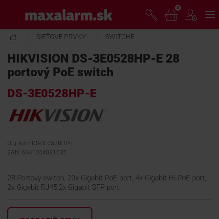
Prejsť
0
www.maxalarm.sk
k
hlavnému
obsahu
SIEŤOVÉ PRVKY
SWITCHE
VOĽNÝ PREDAJ
HIKVISION DS-3E0528HP-E 28
portový PoE switch
AKCIA MESIACA
DS-3E0528HP-E
PRODUKTY
SPOLOČNOSŤ
Obj. kód: DS-3E0528HP-E
EAN: 6941264031635
ŠKOLENIE
28 Portový switch, 20x Gigabit PoE port, 4x Gigabit Hi-PoE port,
2x Gigabit RJ45,2x Gigabit SFP port
PODPORA