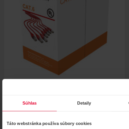
HIKVISION DS-1LN6-UU UTP kábel Cat. 6
UTP kábel Cat. 6
DS-1LN6-UU
Súhlas
Detaily
Táto webstránka používa súbory cookies