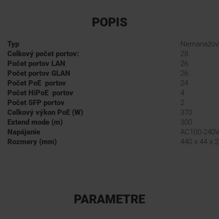
POPIS
Typ
Nemanažova
Celkový počet portov:
28
Počet portov LAN
26
Počet portov GLAN
26
Počet PoE portov
24
Počet HiPoE portov
4
Počet SFP portov
2
Celkový výkon PoE (W)
370
Extend mode (m)
300
Napájanie
AC100-240
Rozmery (mm)
440 x 44 x 
PARAMETRE