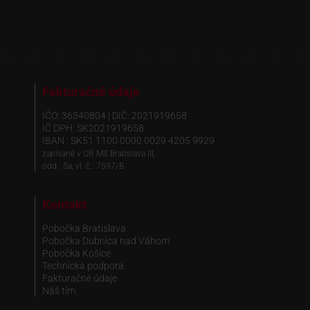
Fakturačné údaje
IČO: 36340804 | DIČ: 2021919658
IČ DPH: SK2021919658
IBAN : SK51 1100 0000 0029 4205 9929
zapísané v OR MS Bratislava III,
odd.: Sa, vl. č.: 7597/B
Kontakt
Pobočka Bratislava
Pobočka Dubnica nad Váhom
Pobočka Košice
Technická podpora
Fakturačné údaje
Náš tím