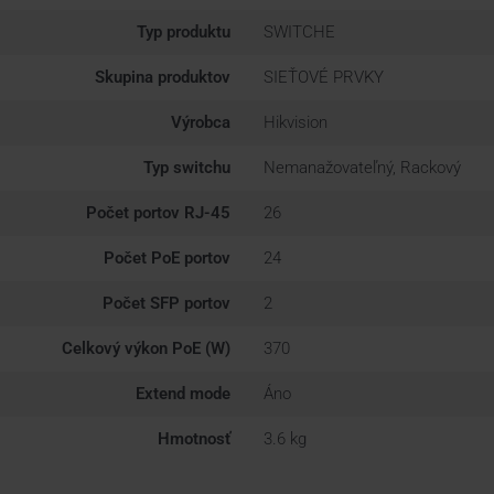
Typ produktu
SWITCHE
Skupina produktov
SIEŤOVÉ PRVKY
Výrobca
Hikvision
Typ switchu
Nemanažovateľný, Rackový
Počet portov RJ-45
26
Počet PoE portov
24
Počet SFP portov
2
Celkový výkon PoE (W)
370
Extend mode
Áno
Hmotnosť
3.6 kg