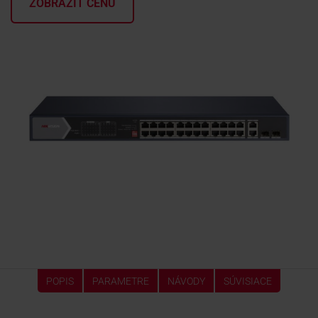
ZOBRAZIŤ CENU
KONTAKTY
POPIS
PARAMETRE
NÁVODY
SÚVISIACE