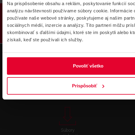
Na prispôsobenie obsahu a reklám, poskytovanie funkcií soc
PRODUKTY
analýzu návštevnosti používame súbory cookie. Informácie 
používate naše webové stránky, poskytujeme aj našim partn
sociálnych médií, inzercie a analýzy. Títo partneri môžu prí
skombinovať s ďalšími údajmi, ktoré ste im poskytli alebo kt
získali, keď ste používali ich služby.
Povoliť všetko
Technická
Podpora cez
podpora 24/7
TeamViewer
Prispôsobiť
Súbory