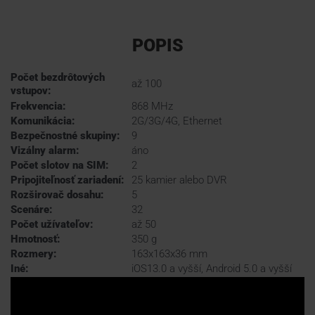
POPIS
Počet bezdrôtových
až 100
vstupov:
Frekvencia:
868 MHz
Komunikácia:
2G/3G/4G, Ethernet
Bezpečnostné skupiny:
9
Vizálny alarm:
áno
Počet slotov na SIM:
2
Pripojiteľnosť zariadení:
25 kamier alebo DVR
Rozširovač dosahu:
5
Scenáre:
32
Počet užívateľov:
až 50
Hmotnosť:
350 g
Rozmery:
163x163x36 mm
Iné:
iOS13.0 a vyšší, Android 5.0 a vyšší