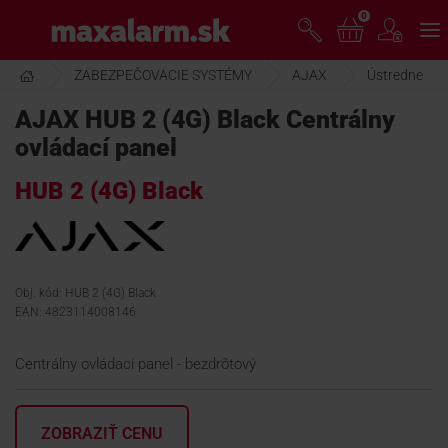
Prejsť
0
www.maxalarm.sk
k
hlavnému
obsahu
ZABEZPEČOVACIE SYSTÉMY
AJAX
Ústredne
VOĽNÝ PREDAJ
AJAX HUB 2 (4G) Black Centrálny
ovládací panel
AKCIA MESIACA
HUB 2 (4G) Black
PRODUKTY
SPOLOČNOSŤ
Obj. kód: HUB 2 (4G) Black
EAN: 4823114008146
ŠKOLENIE
Centrálny ovládací panel - bezdrôtový
PODPORA
ZOBRAZIŤ CENU