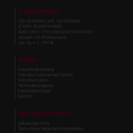
Fakturačné údaje
IČO: 36340804 | DIČ: 2021919658
IČ DPH: SK2021919658
IBAN : SK51 1100 0000 0029 4205 9929
zapísané v OR MS Bratislava III,
odd.: Sa, vl. č.: 7597/B
Kontakt
Pobočka Bratislava
Pobočka Dubnica nad Váhom
Pobočka Košice
Technická podpora
Fakturačné údaje
Náš tím
Obchodné informácie
Zákaznická zóna
Obchodné a reklamačné podmienky