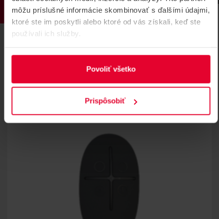
môžu príslušné informácie skombinovať s ďalšími údajmi,
ktoré ste im poskytli alebo ktoré od vás získali, keď ste
používali ich služby.
SÚVISIACE
Povoliť všetko
Prispôsobiť