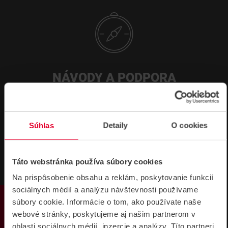
NÁVODY A PODPORA
CERTIFIKÁTY
DATASHEETY
NÁVODY
Súhlas
Detaily
O cookies
Hub 2 (4G) CE
20,82 MB
Táto webstránka používa súbory cookies
Na prispôsobenie obsahu a reklám, poskytovanie funkcií
sociálnych médií a analýzu návštevnosti používame
PRODUKTY
súbory cookie. Informácie o tom, ako používate naše
webové stránky, poskytujeme aj našim partnerom v
oblasti sociálnych médií, inzercie a analýzy. Títo partneri