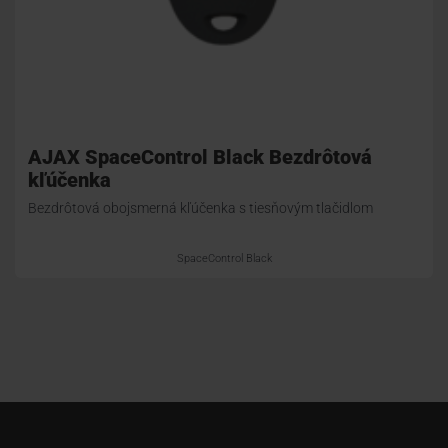
AJAX SpaceControl Black Bezdrôtová
kľúčenka
Bezdrôtová obojsmerná kľúčenka s tiesňovým tlačidlom
SpaceControl Black