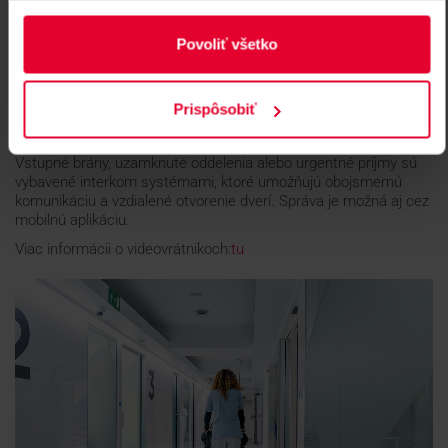
Systém sleduje životné funkcie pacienta, deteguje pád a
automaticky vyvolá pomoc. Integruje sa s mobilnými
Povoliť všetko
zariadeniami a systémom sestra–pacient.
Viac informácii:
tu
Audio/video interkomy
Prispôsobiť
Ponúkame riešenie od firmy
Suprema, Hikvision, Ajax
Vstupné brány, uzamknuté oddelenia alebo urgentné príjmy sú
vybavené interkom systémami, ktoré umožňujú obojsmernú
komunikáciu a vzdialené otvorenie dverí. Správa je možná aj cez
mobilnú aplikáciu.
Viac informácii o videovrátnikoch:
tu