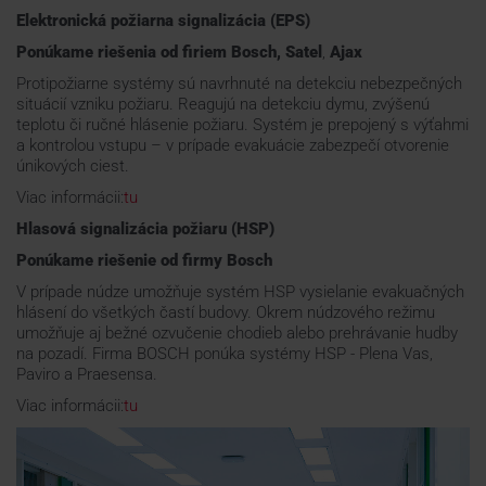
Elektronická požiarna signalizácia (EPS)
Ponúkame riešenia od firiem
Bosch,
Satel
,
Ajax
Protipožiarne systémy sú navrhnuté na detekciu nebezpečných
situácií vzniku požiaru. Reagujú na detekciu dymu, zvýšenú
teplotu či ručné hlásenie požiaru. Systém je prepojený s výťahmi
a kontrolou vstupu – v prípade evakuácie zabezpečí otvorenie
únikových ciest.
Viac informácii:
tu
Hlasová signalizácia požiaru (HSP)
Ponúkame riešenie od firmy
Bosch
V prípade núdze umožňuje systém HSP vysielanie evakuačných
hlásení do všetkých častí budovy. Okrem núdzového režimu
umožňuje aj bežné ozvučenie chodieb alebo prehrávanie hudby
na pozadí. Firma BOSCH ponúka systémy HSP - Plena Vas,
Paviro a Praesensa.
Viac informácii:
tu