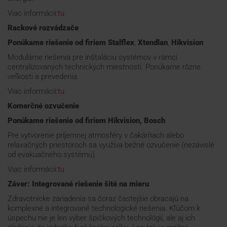
Viac informácii:
tu
Rackové rozvádzače
Ponúkame riešenie od firiem Stalflex
,
Xtendlan
,
Hikvision
Modulárne riešenia pre inštaláciu systémov v rámci
centralizovaných technických miestností. Ponúkame rôzne
veľkosti a prevedenia.
Viac informácii:
tu
Komerčné ozvučenie
Ponúkame riešenie od firiem
Hikvision, Bosch
Pre vytvorenie príjemnej atmosféry v čakárňach alebo
relaxačných priestoroch sa využíva bežné ozvučenie (nezávislé
od evakuačného systému).
Viac informácii:
tu
Záver: Integrované riešenie šité na mieru
Zdravotnícke zariadenia sa čoraz častejšie obracajú na
komplexné a integrované technologické riešenia. Kľúčom k
úspechu nie je len výber špičkových technológií, ale aj ich