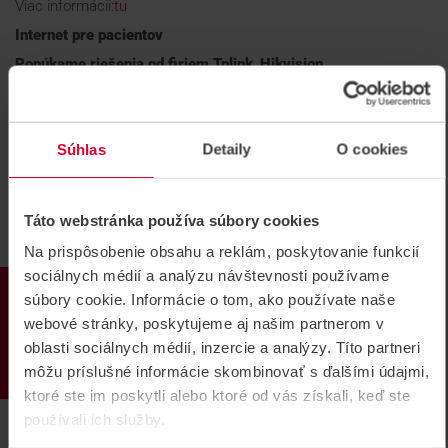
Viac informácii:
tu
Internet pre pacientov
Ponúkame riešenia od firiem
Tplink
,
Hikvision
Bezpečné a stabilné WiFi pokrytie je dnes štandardom.
Umožňuje pacientom aj návštevníkom pripojenie k internetu
počas hospitalizácie, čím zvyšuje komfort pobytu.
Súhlas
Detaily
O cookies
Viac informácii:
tu
Systémy zamerané na pacientov –
Táto webstránka používa súbory cookies
bezpečnosť, starostlivosť a komunikácia
Na prispôsobenie obsahu a reklám, poskytovanie funkcií
Systém sestra–pacient
sociálnych médií a analýzu návštevnosti používame
Ponúkame riešenie od firmy
Hikvision
PRODUKTY
súbory cookie. Informácie o tom, ako používate naše
Systém umožňuje pacientom privolať personál cez tlačidlo pri
webové stránky, poskytujeme aj našim partnerom v
lôžku alebo nositeľný náramok. Notifikácie sa zobrazujú na
oblasti sociálnych médií, inzercie a analýzy. Títo partneri
dispečerských paneloch alebo priamo na mobilných
zariadeniach sestier.
môžu príslušné informácie skombinovať s ďalšími údajmi,
ktoré ste im poskytli alebo ktoré od vás získali, keď ste
RTPMS – monitorovanie pacienta v reálnom čase
používali ich služby.
Ponúkame riešenie od firmy
Hikvision