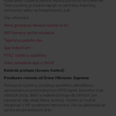
rúška alebo zvýšenú telesnú teplotu pomocou termokamier.
Tieto systémy je možné napojiť na centrálny dispečing
nemocnice alebo na bezpečnostný pult.
Viac informácii:
Nová generácia Hikvision kamier je tu!
WIFI kamera: rýchla inštalácia
Tajomstvo piateho oka
Ajax IndoorCam
PTRZ: rýchlo a spoľahlivo
Video zariadenia Ajax s ONVIF
Kontrola prístupu (Access Control)
Ponúkame riešenia od firiem Hikvision
,
Suprema
Prístupové systémy umožňujú spoľahlivú identifikáciu
zamestnancov prostredníctvom RFID kariet, biometrie (tvár,
odtlačok prsta, dlaň) a riadenie prístupu do citlivých zón
(operačné sály, sklad liekov, archívy). Systém je možné
integrovať s HR systémom nemocnice, čím sa zjednodušuje
správa používateľských práv.