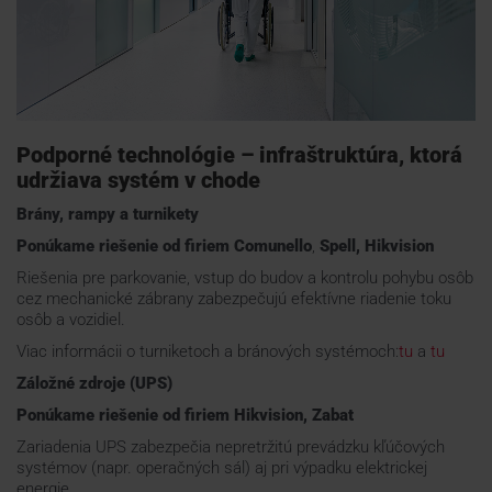
Podporné technológie – infraštruktúra, ktorá
udržiava systém v chode
Brány, rampy a turnikety
Ponúkame riešenie od firiem
Comunello
,
Spell, Hikvision
Riešenia pre parkovanie, vstup do budov a kontrolu pohybu osôb
cez mechanické zábrany zabezpečujú efektívne riadenie toku
osôb a vozidiel.
Viac informácii o turniketoch a bránových systémoch:
tu
a
tu
Záložné zdroje (UPS)
Ponúkame riešenie od firiem
Hikvision, Zabat
Zariadenia UPS zabezpečia nepretržitú prevádzku kľúčových
systémov (napr. operačných sál) aj pri výpadku elektrickej
energie.