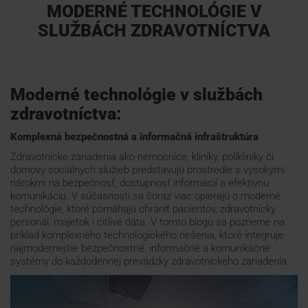
MODERNÉ TECHNOLÓGIE V
SLUŽBÁCH ZDRAVOTNÍCTVA
Webináre
ŠKOLENIE
Moderné technológie v službách
zdravotníctva:
PODPORA
Komplexná bezpečnostná a informačná infraštruktúra
Zdravotnícke zariadenia ako nemocnice, kliniky, polikliniky či
KONTAKTY
domovy sociálnych služieb predstavujú prostredie s vysokými
nárokmi na bezpečnosť, dostupnosť informácií a efektívnu
komunikáciu. V súčasnosti sa čoraz viac opierajú o moderné
technológie, ktoré pomáhajú chrániť pacientov, zdravotnícky
personál, majetok i citlivé dáta. V tomto blogu sa pozrieme na
príklad komplexného technologického riešenia, ktoré integruje
najmodernejšie bezpečnostné, informačné a komunikačné
systémy do každodennej prevádzky zdravotníckeho zariadenia.