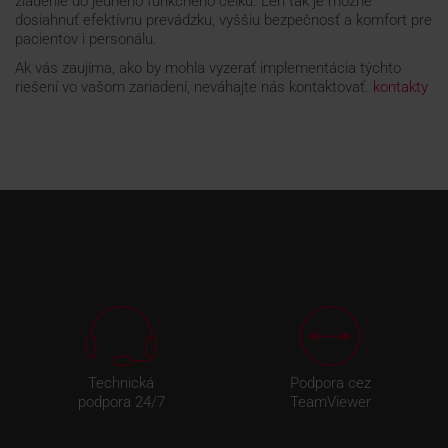
zladenie do jedného funkčného celku. Len tak je možné
dosiahnuť efektívnu prevádzku, vyššiu bezpečnosť a komfort pre
pacientov i personálu.
Ak vás zaujíma, ako by mohla vyzerať implementácia týchto
riešení vo vašom zariadení, neváhajte nás kontaktovať.
kontakty
Technická
Podpora cez
podpora 24/7
TeamViewer