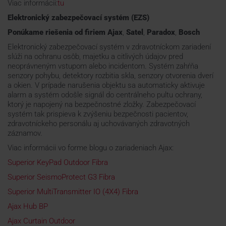
Viac informácii:
tu
Elektronický zabezpečovací systém (EZS)
Ponúkame riešenia od firiem Ajax
,
Satel
,
Paradox
,
Bosch
Elektronický zabezpečovací systém v zdravotníckom zariadení
slúži na ochranu osôb, majetku a citlivých údajov pred
neoprávneným vstupom alebo incidentom. Systém zahŕňa
senzory pohybu, detektory rozbitia skla, senzory otvorenia dverí
a okien. V prípade narušenia objektu sa automaticky aktivuje
alarm a systém odošle signál do centrálneho pultu ochrany,
ktorý je napojený na bezpečnostné zložky. Zabezpečovací
systém tak prispieva k zvýšeniu bezpečnosti pacientov,
zdravotníckeho personálu aj uchovávaných zdravotných
záznamov.
Viac informácii vo forme blogu o zariadeniach Ajax:
Superior KeyPad Outdoor Fibra
Superior SeismoProtect G3 Fibra
Superior MultiTransmitter IO (4X4) Fibra
Ajax Hub BP
Ajax Curtain Outdoor