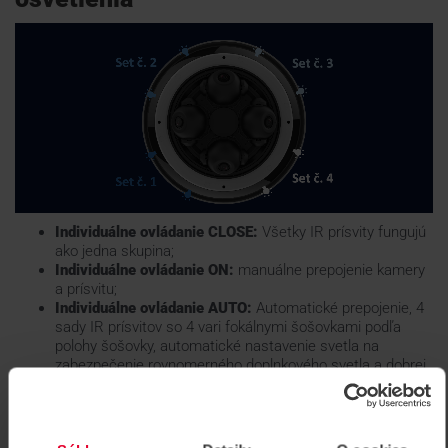
Individuálne ovládanie CLOSE:
Všetky IR prísvity fungujú
ako jedna skupina;
Individuálne ovládanie ON:
manuálne prepojenie kamery
a prísvitu;
Individuálne ovládanie AUTO:
Automatické prepojenie, 4
sady IR prísvitov so 4 vari fokálnymi šošovkami podľa
polohy šošovky, automatické nastavenie svetla na
zabezpečenie rovnomerného doplnkového svetla a dobrej
kvality obrazu.