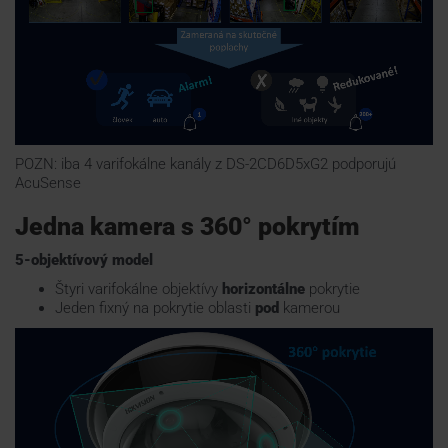
POZN: iba 4 varifokálne kanály z DS-2CD6D5xG2 podporujú
AcuSense
Jedna kamera s 360° pokrytím
5-objektívový model
Štyri varifokálne objektívy
horizontálne
pokrytie
Jeden fixný na pokrytie oblasti
pod
kamerou