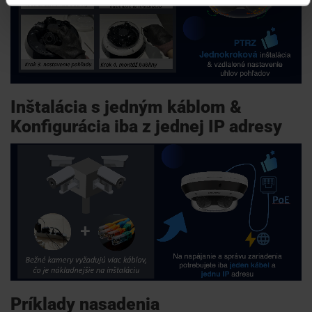
Inštalácia s jedným káblom &
Konfigurácia iba z jednej IP adresy
Príklady nasadenia