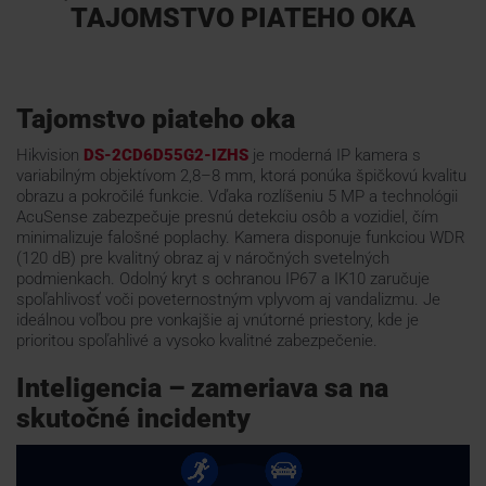
TAJOMSTVO PIATEHO OKA
Webináre
Tajomstvo piateho oka
ŠKOLENIE
Hikvision
DS-2CD6D55G2-IZHS
je moderná IP kamera s
variabilným objektívom 2,8–8 mm, ktorá ponúka špičkovú kvalitu
PODPORA
obrazu a pokročilé funkcie. Vďaka rozlíšeniu 5 MP a technológii
AcuSense zabezpečuje presnú detekciu osôb a vozidiel, čím
minimalizuje falošné poplachy. Kamera disponuje funkciou WDR
(120 dB) pre kvalitný obraz aj v náročných svetelných
KONTAKTY
podmienkach. Odolný kryt s ochranou IP67 a IK10 zaručuje
spoľahlivosť voči poveternostným vplyvom aj vandalizmu. Je
ideálnou voľbou pre vonkajšie aj vnútorné priestory, kde je
prioritou spoľahlivé a vysoko kvalitné zabezpečenie.
Inteligencia – zameriava sa na
skutočné incidenty