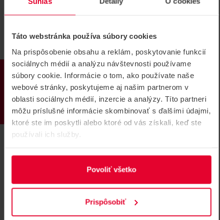
Súhlas
Detaily
O cookies
Táto webstránka používa súbory cookies
Na prispôsobenie obsahu a reklám, poskytovanie funkcií
sociálnych médií a analýzu návštevnosti používame
PRODUKTY
súbory cookie. Informácie o tom, ako používate naše
webové stránky, poskytujeme aj našim partnerom v
oblasti sociálnych médií, inzercie a analýzy. Títo partneri
môžu príslušné informácie skombinovať s ďalšími údajmi,
ktoré ste im poskytli alebo ktoré od vás získali, keď ste
Jednokroková inštalácia pomocou
používali ich služby.
PTRZ
Povoliť všetko
Prispôsobiť