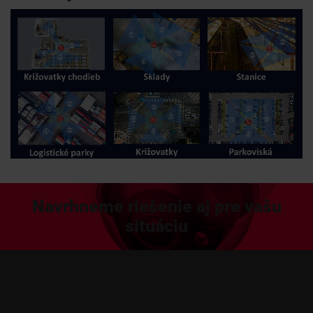
Navrhneme riešenie aj pre vašu
situáciu