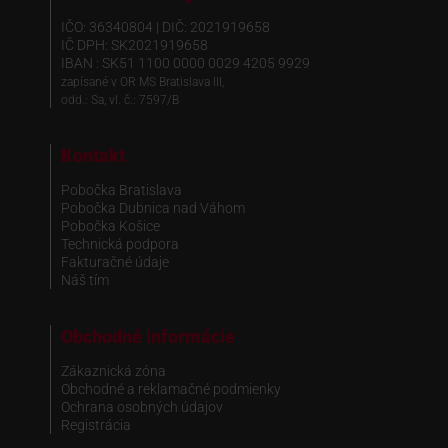
IČO: 36340804 | DIČ: 2021919658
IČ DPH: SK2021919658
IBAN : SK51 1100 0000 0029 4205 9929
zapísané v OR MS Bratislava III,
odd.: Sa, vl. č.: 7597/B
Kontakt
Pobočka Bratislava
Pobočka Dubnica nad Váhom
Pobočka Košice
Technická podpora
Fakturačné údaje
Náš tím
Obchodné informácie
Zákaznická zóna
Obchodné a reklamačné podmienky
Ochrana osobných údajov
Registrácia