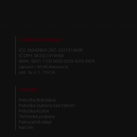
Fakturačné údaje
IČO: 36340804 | DIČ: 2021919658
IČ DPH: SK2021919658
IBAN : SK51 1100 0000 0029 4205 9929
zapísané v OR MS Bratislava III,
odd.: Sa, vl. č.: 7597/B
Kontakt
Pobočka Bratislava
Pobočka Dubnica nad Váhom
Pobočka Košice
Technická podpora
Fakturačné údaje
Náš tím