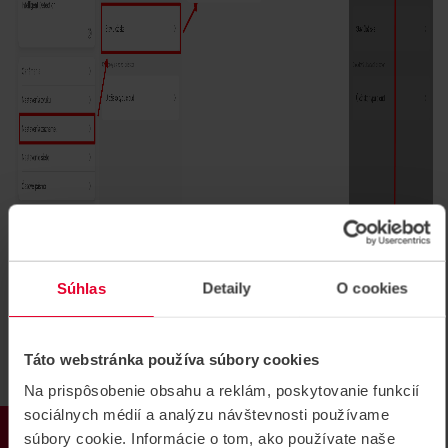
Súhlas
Detaily
O cookies
Táto webstránka používa súbory cookies
Kameru je možné pridať aj do NVR s menom "admin" a heslom
Na prispôsobenie obsahu a reklám, poskytovanie funkcií
zo štítka zariadenia.
sociálnych médií a analýzu návštevnosti používame
Kamera je určená hlavne na konfiguráciu pomocou mobilnej
súbory cookie. Informácie o tom, ako používate naše
aplikácie, tým pádom nemá WEB rozhranie a obšírnejšia