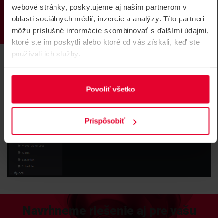
PRODUKTY
webové stránky, poskytujeme aj našim partnerom v
konfigurácia je možná iba cez iVMS4200.
oblasti sociálnych médií, inzercie a analýzy. Títo partneri
môžu príslušné informácie skombinovať s ďalšími údajmi,
ktoré ste im poskytli alebo ktoré od vás získali, keď ste
používali ich služby.
Povoliť všetko
Prispôsobiť
Navrhneme riešenie aj pre vašu