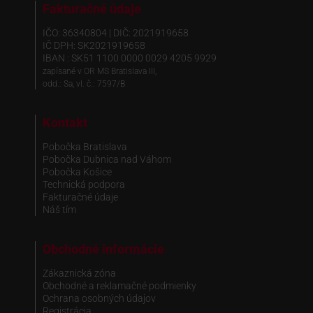
Fakturačné údaje
IČO: 36340804 | DIČ: 2021919658
IČ DPH: SK2021919658
IBAN : SK51 1100 0000 0029 4205 9929
zapísané v OR MS Bratislava III,
odd.: Sa, vl. č.: 7597/B
Kontakt
Pobočka Bratislava
Pobočka Dubnica nad Váhom
Pobočka Košice
Technická podpora
Fakturačné údaje
Náš tím
Obchodné informácie
Zákaznická zóna
Obchodné a reklamačné podmienky
Ochrana osobných údajov
Registrácia