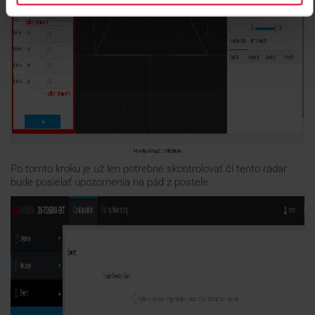
Po tomto kroku je už len potrebné skontrolovať či tento radar
bude posielať upozornenia na pád z postele: