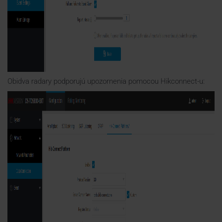
Obidva radary podporujú upozornenia pomocou Hikconnect-u: