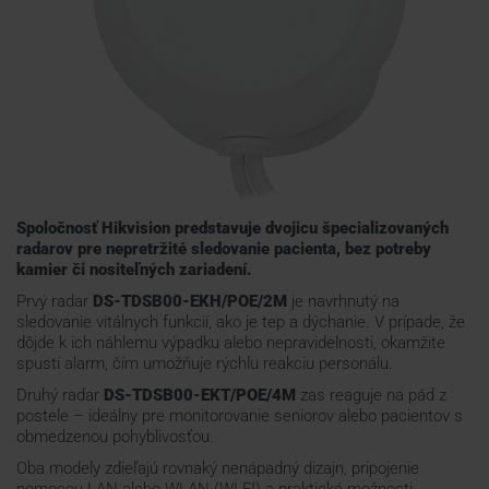
Webináre
ŠKOLENIE
PODPORA
Spoločnosť Hikvision predstavuje dvojicu špecializovaných
radarov pre nepretržité sledovanie pacienta, bez potreby
KONTAKTY
kamier či nositeľných zariadení.
Prvý radar
DS-TDSB00-EKH/POE/2M
je navrhnutý na
sledovanie vitálnych funkcií, ako je tep a dýchanie. V prípade, že
dôjde k ich náhlemu výpadku alebo nepravidelnosti, okamžite
spustí alarm, čím umožňuje rýchlu reakciu personálu.
Druhý radar
DS-TDSB00-EKT/POE/4M
zas reaguje na pád z
postele – ideálny pre monitorovanie seniorov alebo pacientov s
obmedzenou pohyblivosťou.
Oba modely zdieľajú rovnaký nenápadný dizajn, pripojenie