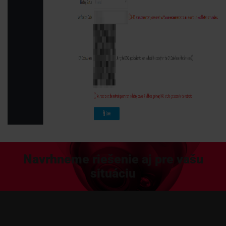
Navrhneme riešenie aj pre vašu
situáciu