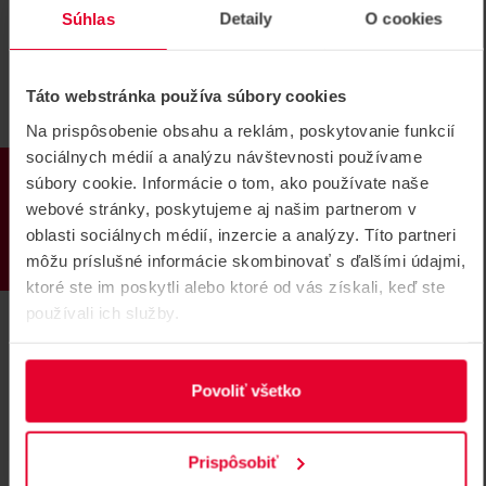
IP adresy alebo DNS – je dôležité správne nastaviť detekčnú
Súhlas
Detaily
O cookies
oblasť radaru. Zariadeniu je potrebné presne určiť, ktorú časť
miestnosti má sledovať. Táto oblasť by mala zahŕňať nielen
samotné lôžko, ale aj priestor okolo postele, kam by mohla
osoba v prípade pádu dopadnúť:
Táto webstránka používa súbory cookies
Na prispôsobenie obsahu a reklám, poskytovanie funkcií
sociálnych médií a analýzu návštevnosti používame
PRODUKTY
súbory cookie. Informácie o tom, ako používate naše
webové stránky, poskytujeme aj našim partnerom v
oblasti sociálnych médií, inzercie a analýzy. Títo partneri
môžu príslušné informácie skombinovať s ďalšími údajmi,
ktoré ste im poskytli alebo ktoré od vás získali, keď ste
používali ich služby.
Povoliť všetko
Prispôsobiť