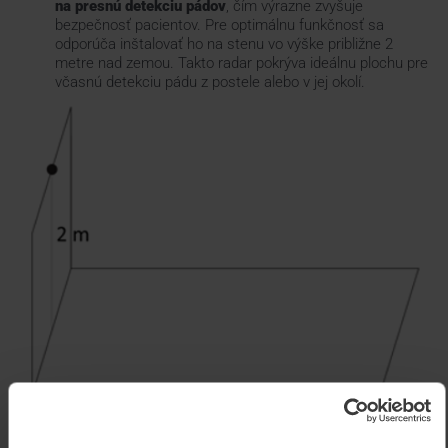
na presnú detekciu pádov
, čím výrazne zvyšuje
bezpečnosť pacientov. Pre optimálnu funkčnosť sa
odporúča inštalovať ho na stenu vo výške približne 2
metre nad zemou. Takto radar pokrýva ideálnu plochu pre
včasnú detekciu pádu z postele alebo v jej okolí.
Po úspešnej inštalácii a nakonfigurovaní TCP/IP – teda zadania