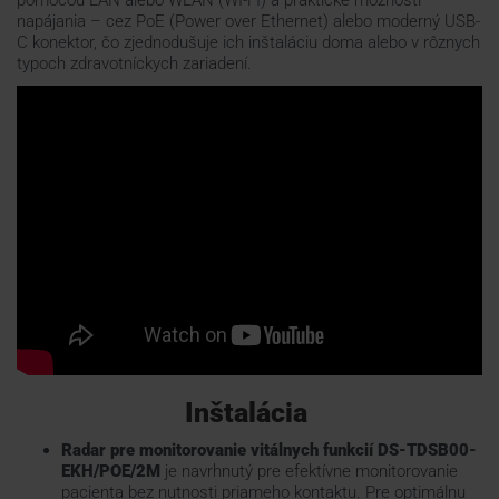
pomocou LAN alebo WLAN (WI-FI) a praktické možnosti
napájania – cez PoE (Power over Ethernet) alebo moderný USB-
C konektor, čo zjednodušuje ich inštaláciu doma alebo v rôznych
typoch zdravotníckych zariadení.
Inštalácia
Radar pre monitorovanie vitálnych funkcií DS-TDSB00-
EKH/POE/2M
je navrhnutý pre efektívne monitorovanie
pacienta bez nutnosti priameho kontaktu. Pre optimálnu