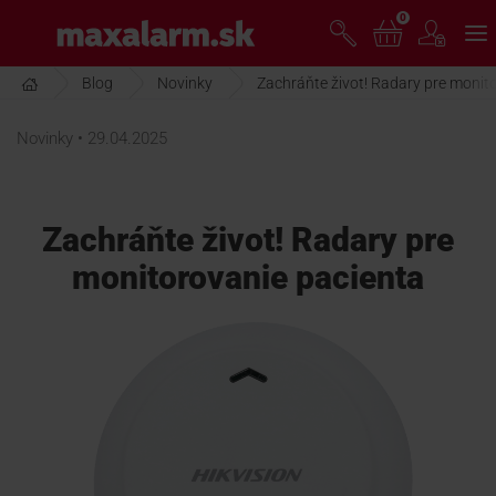
Prejsť
0
www.maxalarm.sk
k
hlavnému
obsahu
Blog
Novinky
Zachráňte život! Radary pre monit
VOĽNÝ PREDAJ
Novinky • 29.04.2025
AKCIA MESIACA
Zachráňte život! Radary pre
PRODUKTY
monitorovanie pacienta
SPOLOČNOSŤ
O nás
Blog