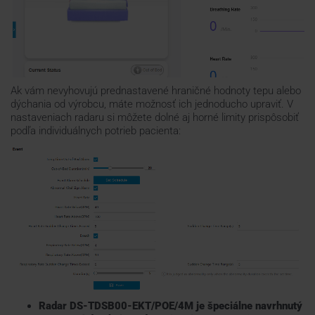
Ak vám nevyhovujú prednastavené hraničné hodnoty tepu alebo
dýchania od výrobcu, máte možnosť ich jednoducho upraviť. V
nastaveniach radaru si môžete dolné aj horné limity prispôsobiť
podľa individuálnych potrieb pacienta:
Radar DS-TDSB00-EKT/POE/4M je špeciálne navrhnutý