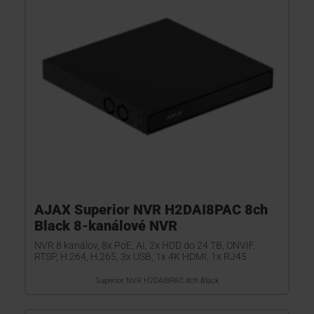
AJAX Superior NVR H2DAI8PAC 8ch
Black 8-kanálové NVR
NVR 8 kanálov, 8x PoE, AI, 2x HDD do 24 TB, ONVIF,
RTSP, H.264, H.265, 3x USB, 1x 4K HDMI, 1x RJ45
Superior NVR H2DAI8PAC 8ch Black