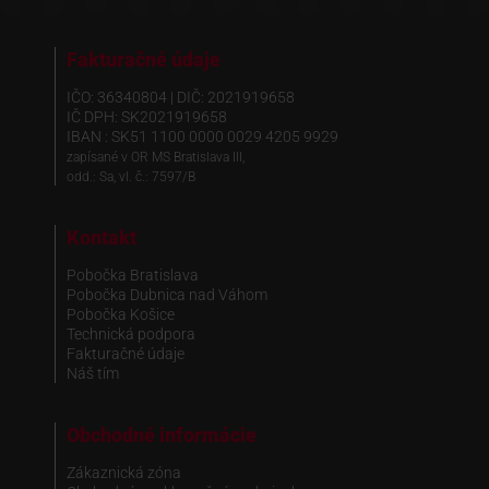
Fakturačné údaje
IČO: 36340804 | DIČ: 2021919658
IČ DPH: SK2021919658
IBAN : SK51 1100 0000 0029 4205 9929
zapísané v OR MS Bratislava III,
odd.: Sa, vl. č.: 7597/B
Kontakt
Pobočka Bratislava
Pobočka Dubnica nad Váhom
Pobočka Košice
Technická podpora
Fakturačné údaje
Náš tím
Obchodné informácie
Zákaznická zóna