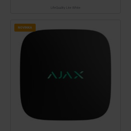
LifeQuality Lite White
NOVINKA