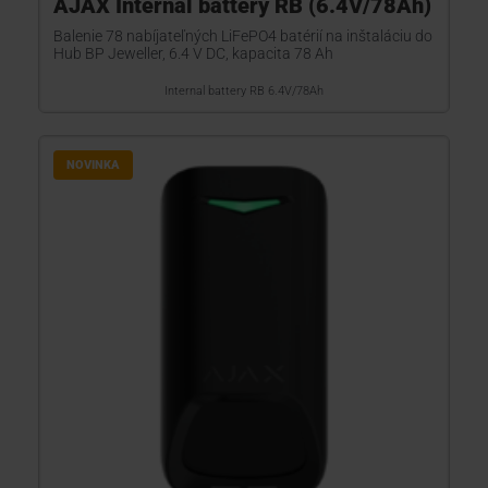
AJAX Internal battery RB (6.4V/78Ah)
Balenie 78 nabíjateľných LiFePO4 batérií na inštaláciu do
Hub BP Jeweller, 6.4 V DC, kapacita 78 Ah
Internal battery RB 6.4V/78Ah
NOVINKA