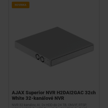
NOVINKA
AJAX Superior NVR H2DAI2GAC 32ch
White 32-kanálové NVR
NVR 32 kanálov, AI, 2x HDD do 24 TB, ONVIF, RTSP,