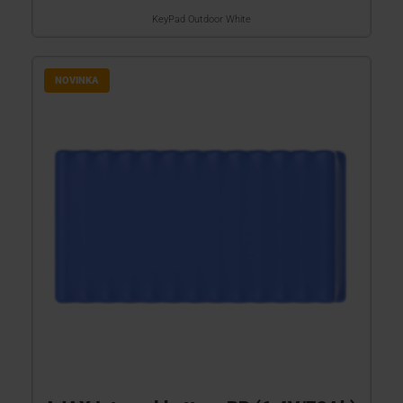
KeyPad Outdoor White
NOVINKA