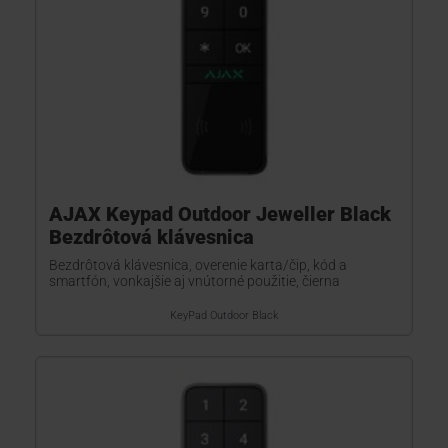
AJAX Keypad Outdoor Jeweller Black
Bezdrôtová klávesnica
Bezdrôtová klávesnica, overenie karta/čip, kód a
smartfón, vonkajšie aj vnútorné použitie, čierna
KeyPad Outdoor Black