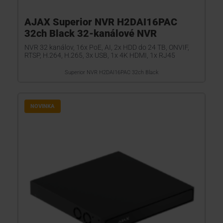
AJAX Superior NVR H2DAI16PAC
32ch Black 32-kanálové NVR
NVR 32 kanálov, 16x PoE, AI, 2x HDD do 24 TB, ONVIF,
RTSP, H.264, H.265, 3x USB, 1x 4K HDMI, 1x RJ45
Superior NVR H2DAI16PAC 32ch Black
NOVINKA