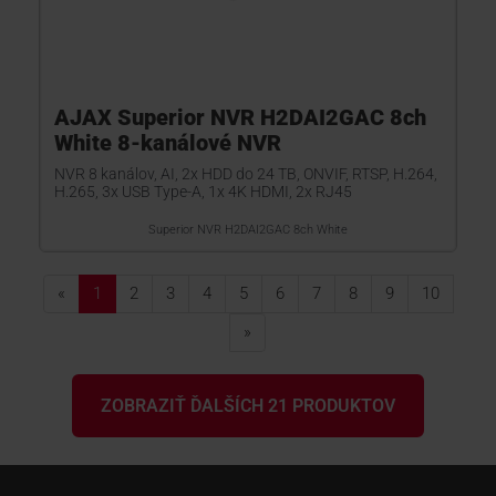
AJAX Superior NVR H2DAI2GAC 8ch
White 8-kanálové NVR
NVR 8 kanálov, AI, 2x HDD do 24 TB, ONVIF, RTSP, H.264,
H.265, 3x USB Type-A, 1x 4K HDMI, 2x RJ45
Superior NVR H2DAI2GAC 8ch White
«
1
2
3
4
5
6
7
8
9
10
»
ZOBRAZIŤ ĎALŠÍCH 21 PRODUKTOV