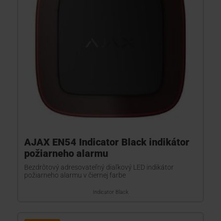
AJAX EN54 Indicator Black indikátor
požiarneho alarmu
Bezdrôtový adresovateľný diaľkový LED indikátor
požiarneho alarmu v čiernej farbe
Indicator Black