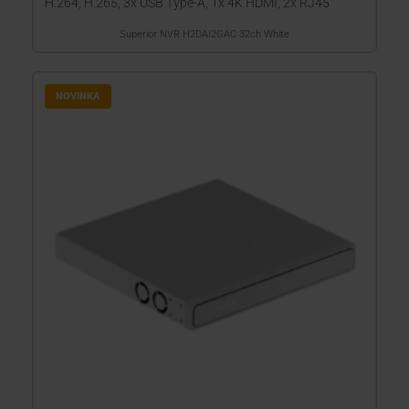
H.264, H.265, 3x USB Type-A, 1x 4K HDMI, 2x RJ45
Superior NVR H2DAI2GAC 32ch White
NOVINKA