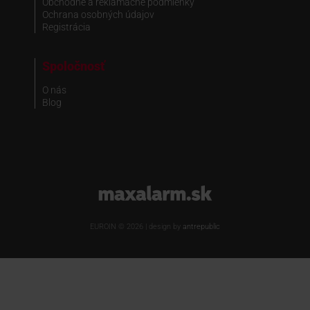
Obchodné a reklamačné podmienky
Ochrana osobných údajov
Registrácia
Spoločnosť
O nás
Blog
www.maxalarm.sk
EUROIN © 2026 | design by
antrepublic