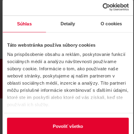
Súhlas
Detaily
O cookies
Táto webstránka používa súbory cookies
Na prispôsobenie obsahu a reklám, poskytovanie funkcií
sociálnych médií a analýzu návštevnosti používame
PRODUKTY
súbory cookie. Informácie o tom, ako používate naše
AJAX Superior NVR H2DAI16PAC
webové stránky, poskytujeme aj našim partnerom v
16ch White 16-kanálové NVR
oblasti sociálnych médií, inzercie a analýzy. Títo partneri
NVR 16 kanálov, 16x PoE, AI, 2x HDD do 24 TB, ONVIF,
môžu príslušné informácie skombinovať s ďalšími údajmi,
RTSP, H.264, H.265, 3x USB, 1x 4K HDMI, 1x RJ45
ktoré ste im poskytli alebo ktoré od vás získali, keď ste
Superior NVR H2DAI16PAC 16ch White
používali ich služby.
NOVINKA
Povoliť všetko