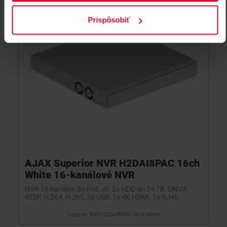
Prispôsobiť
AJAX Superior NVR H2DAI8PAC 16ch
White 16-kanálové NVR
NVR 16 kanálov, 8x PoE, AI, 2x HDD do 24 TB, ONVIF,
RTSP, H.264, H.265, 3x USB, 1x 4K HDMI, 1x RJ45
Superior NVR H2DAI8PAC 16ch White