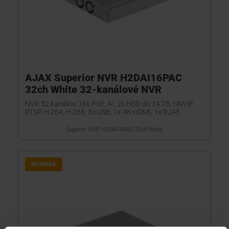
AJAX Superior NVR H2DAI16PAC
32ch White 32-kanálové NVR
NVR 32 kanálov, 16x PoE, AI, 2x HDD do 24 TB, ONVIF,
RTSP, H.264, H.265, 3x USB, 1x 4K HDMI, 1x RJ45
Superior NVR H2DAI16PAC 32ch White
NOVINKA