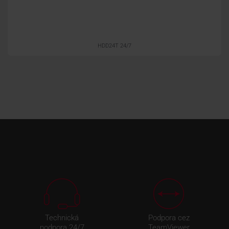
HDD24T 24/7
Technická
Podpora cez
podpora 24/7
TeamViewer