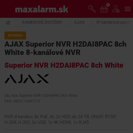
Prejsť
0
www.maxalarm.sk
k
hlavnému
obsahu
KAMEROVÉ SYSTÉMY
AJAX
IP kamerové systé
VOĽNÝ PREDAJ
NOVINKA
AJAX Superior NVR H2DAI8PAC 8ch
AKCIA MESIACA
White 8-kanálové NVR
Superior NVR H2DAI8PAC 8ch White
PRODUKTY
SPOLOČNOSŤ
Obj. kód: Superior NVR H2DAI8PAC 8ch White
EAN: 4823114087172
ŠKOLENIE
NVR 8 kanálov, 8x PoE, AI, 2x HDD do 24 TB, ONVIF, RTSP,
H.264, H.265, 3x USB, 1x 4K HDMI, 1x RJ45
PODPORA