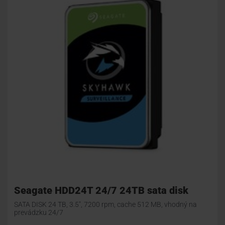
Seagate HDD24T 24/7 24TB sata disk
SATA DISK 24 TB, 3.5", 7200 rpm, cache 512 MB, vhodný na
prevádzku 24/7