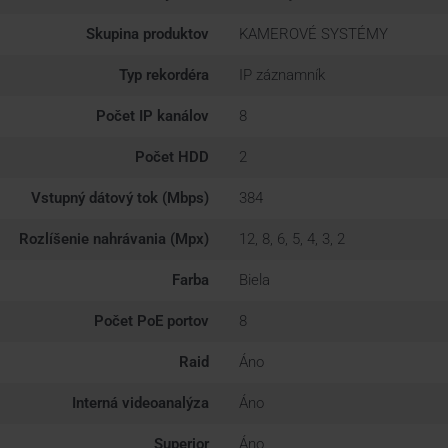
Skupina produktov
KAMEROVÉ SYSTÉMY
Typ rekordéra
IP záznamník
Počet IP kanálov
8
Počet HDD
2
Vstupný dátový tok (Mbps)
384
Rozlíšenie nahrávania (Mpx)
12, 8, 6, 5, 4, 3, 2
Farba
Biela
Počet PoE portov
8
Raid
Áno
Interná videoanalýza
Áno
Superior
Áno