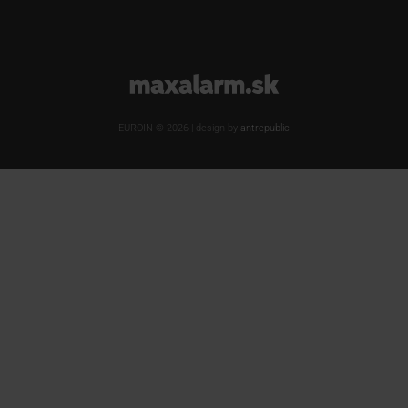
www.maxalarm.sk
EUROIN © 2026 | design by
antrepublic