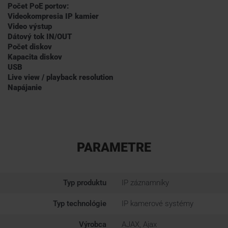
Počet PoE portov:
Videokompresia IP kamier
Video výstup
Dátový tok IN/OUT
Počet diskov
Kapacita diskov
USB
Live view / playback resolution
Napájanie
PARAMETRE
Typ produktu
IP záznamníky
Typ technológie
IP kamerové systémy
Výrobca
AJAX, Ajax