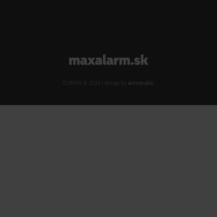
www.maxalarm.sk
EUROIN © 2026 | design by
antrepublic