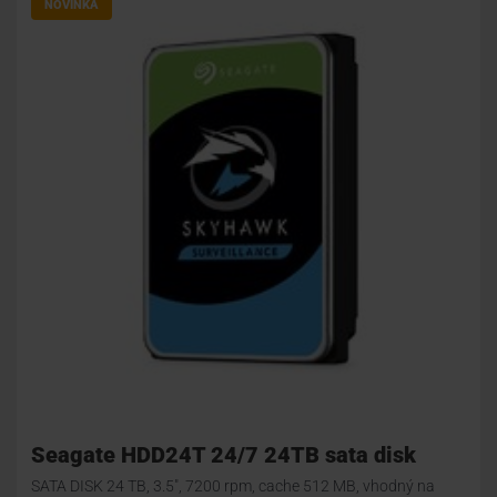
NOVINKA
Seagate HDD24T 24/7 24TB sata disk
SATA DISK 24 TB, 3.5", 7200 rpm, cache 512 MB, vhodný na