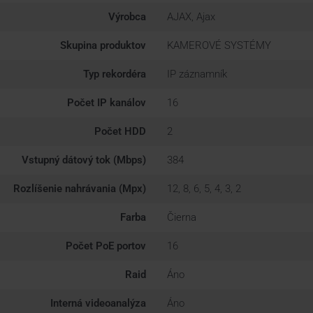
Výrobca
AJAX, Ajax
Skupina produktov
KAMEROVÉ SYSTÉMY
Typ rekordéra
IP záznamník
Počet IP kanálov
16
Počet HDD
2
Vstupný dátový tok (Mbps)
384
Rozlíšenie nahrávania (Mpx)
12, 8, 6, 5, 4, 3, 2
Farba
Čierna
Počet PoE portov
16
Raid
Áno
Interná videoanalýza
Áno