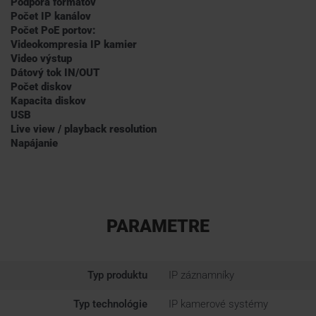
Podpora formátov
Počet IP kanálov
Počet PoE portov:
Videokompresia IP kamier
Video výstup
Dátový tok IN/OUT
Počet diskov
Kapacita diskov
USB
Live view / playback resolution
Napájanie
PARAMETRE
Typ produktu
IP záznamníky
Typ technológie
IP kamerové systémy