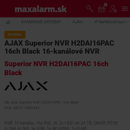
Prejsť
0
www.maxalarm.sk
k
hlavnému
obsahu
KAMEROVÉ SYSTÉMY
AJAX
IP kamerové systé
VOĽNÝ PREDAJ
NOVINKA
AJAX Superior NVR H2DAI16PAC
AKCIA MESIACA
16ch Black 16-kanálové NVR
Superior NVR H2DAI16PAC 16ch
PRODUKTY
Black
SPOLOČNOSŤ
Obj. kód: Superior NVR H2DAI16PAC 16ch Black
ŠKOLENIE
EAN: 4823114082443
PODPORA
NVR 16 kanálov, 16x PoE, AI, 2x HDD do 24 TB, ONVIF, RTSP,
H.264, H.265, 3x USB, 1x 4K HDMI, 1x RJ45