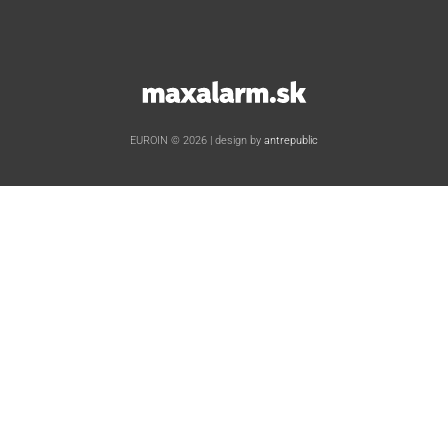
www.maxalarm.sk
EUROIN © 2026 | design by
antrepublic