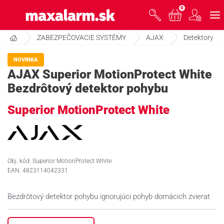
Prejsť
0
www.maxalarm.sk
k
hlavnému
obsahu
ZABEZPEČOVACIE SYSTÉMY
AJAX
Detektory
VOĽNÝ PREDAJ
NOVINKA
AJAX Superior MotionProtect White
AKCIA MESIACA
Bezdrôtový detektor pohybu
Superior MotionProtect White
PRODUKTY
SPOLOČNOSŤ
Obj. kód: Superior MotionProtect White
EAN: 4823114042331
ŠKOLENIE
Bezdrôtový detektor pohybu ignorujúci pohyb domácich zvierat
PODPORA