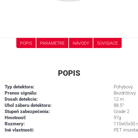
POPIS
PARAMETRE
NÁVODY
SÚVISIACE
POPIS
Typ detektora:
Pohybový
Prenos signálu:
Bezdrôtový
Dosah detekcie:
12 m
Uhol záberu detektora:
88.5°
Stupeň zabezpečenia:
Grade 2
Hmotnosť:
97g
Rozmery:
110x65x50
Iné vlastnosti:
PET imunita