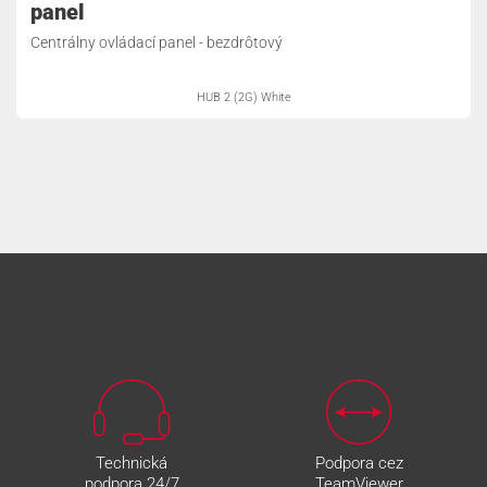
panel
Centrálny ovládací panel - bezdrôtový
HUB 2 (2G) White
Technická
Podpora cez
podpora 24/7
TeamViewer