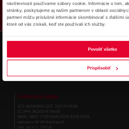
PRODUKTY
návštevnosti používame súbory cookie. Informácie o tom, 
stránky, poskytujeme aj našim partnerom v oblasti sociálnych
partneri môžu príslušné informácie skombinovať s ďalšími úda
ktoré od vás získali, keď ste používali ich služby.
Prihlásenie
na školenie
Povoliť všetko
Prispôsobiť
Fakturačné údaje
IČO: 36340804 | DIČ: 2021919658
IČ DPH: SK2021919658
IBAN : SK51 1100 0000 0029 4205 9929
zapísané v OR MS Bratislava III,
odd.: Sa, vl. č.: 7597/B