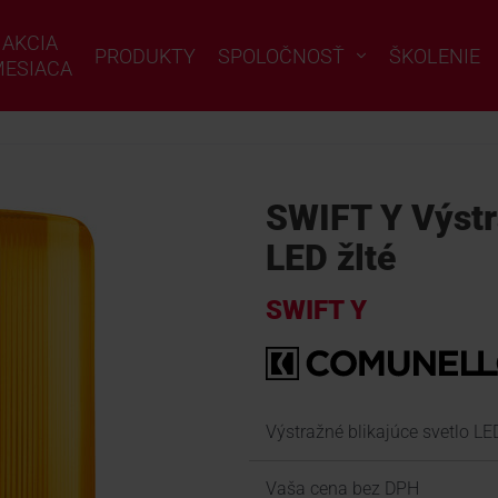
AKCIA
PRODUKTY
SPOLOČNOSŤ
ŠKOLENIE
ESIACA
SWIFT Y Výstr
LED žlté
SWIFT Y
Výstražné blikajúce svetlo LED
Vaša cena bez DPH