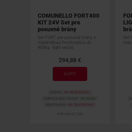
COMUNELLO FORT400
FO
KIT 24V Set pre
LIG
posuvné brány
br
Set FORT pre posuvné brány s
Set 
maximálnou hmotnosťou do
max.
400kg - light verzia
294,88 €
KÚPIŤ
KOŠICE
NA OBJEDNÁVKU
DUBNICA NAD VÁHOM
SKLADOM
D
BRATISLAVA
NA OBJEDNÁVKU
FORT400 KIT 24V