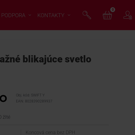
0
PODPORA
KONTAKTY
ažné blikajúce svetlo
Obj. kód: SWIFT Y
EAN: 8028390289937
 žlté
Koncová cena bez DPH