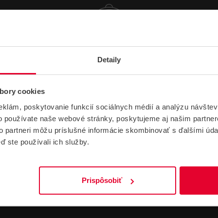
Detaily
NÁVODY A PODPORA
bory cookies
CERTIFIKÁTY
DATASHEETY
NÁVODY
eklám, poskytovanie funkcií sociálnych médií a analýzu návšte
o používate naše webové stránky, poskytujeme aj našim partner
to partneri môžu príslušné informácie skombinovať s ďalšími údaj
SWIFT Y en CE
ď ste používali ich služby.
106 kB
Prispôsobiť