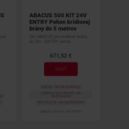
US
ABACUS 500 KIT 24V
ENTRY Pohon krídlovej
brány do 5 metrov
ové
Set ABACUS pre krídlové brány
do 5m - ENTRY verzia
671,52 €
KÚPIŤ
KOŠICE
NA OBJEDNÁVKU
DUBNICA NAD VÁHOM
NA
OM
OBJEDNÁVKU
U
BRATISLAVA
NA OBJEDNÁVKU
ABACUS 500 KIT 24V ENTRY