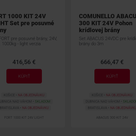
RT 1000 KIT 24V
COMUNELLO ABAC
HT Set pre posuvné
300 KIT 24V Pohon
ány
krídlovej brány
FORT pre posuvné brány, 24V,
Set ABACUS 24VDC pre krídl
 1000kg - light verzia
brány do 3m
416,56 €
666,47 €
KÚPIŤ
KÚPIŤ
KOŠICE
NA OBJEDNÁVKU
KOŠICE
NA OBJEDNÁVKU
UBNICA NAD VÁHOM
SKLADOM
DUBNICA NAD VÁHOM
SKLAD
BRATISLAVA
NA OBJEDNÁVKU
BRATISLAVA
NA OBJEDNÁVK
FORT 1000 KIT 24V LIGHT
ABACUS 300 KIT 24V