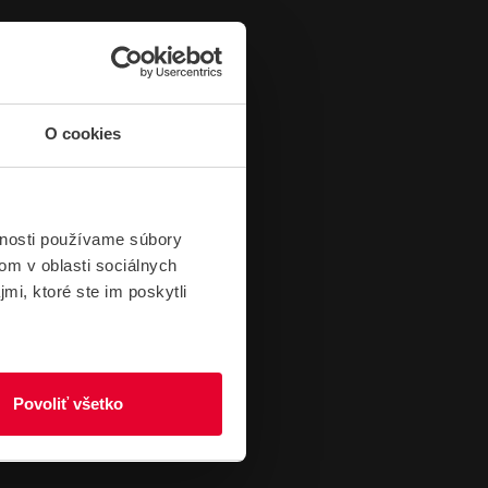
O cookies
vnosti používame súbory
om v oblasti sociálnych
mi, ktoré ste im poskytli
Povoliť všetko