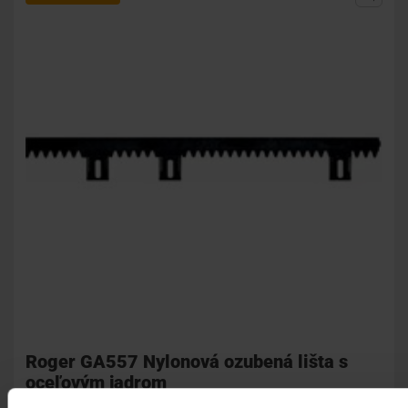
Roger GA557 Nylonová ozubená lišta s
oceľovým jadrom