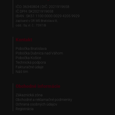
IČO: 36340804 | DIČ: 2021919658
IČ DPH: SK2021919658
IBAN : SK51 1100 0000 0029 4205 9929
zapísané v OR MS Bratislava III,
odd.: Sa, vl. č.: 7597/B
Kontakt
Pobočka Bratislava
Pobočka Dubnica nad Váhom
Pobočka Košice
Technická podpora
Fakturačné údaje
Náš tím
Obchodné informácie
Zákaznická zóna
Obchodné a reklamačné podmienky
Ochrana osobných údajov
Registrácia