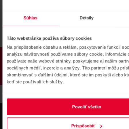
Nylonová ozubená lišta s oceľovým jadrom, profilu M4, dĺžka 1
meter, max 800 KG
9,50 €
Súhlas
Detaily
KÚPIŤ
Táto webstránka používa súbory cookies
KOŠICE
NA CESTE
DUBNICA NAD VÁHOM
SKLADOM
Na prispôsobenie obsahu a reklám, poskytovanie funkcií soc
PRODUKTY
BRATISLAVA
NA CESTE
analýzu návštevnosti používame súbory cookie. Informácie 
používate naše webové stránky, poskytujeme aj našim partn
Roger GA557
sociálnych médií, inzercie a analýzy. Títo partneri môžu prí
skombinovať s ďalšími údajmi, ktoré ste im poskytli alebo kto
keď ste používali ich služby.
Povoliť všetko
Prispôsobiť