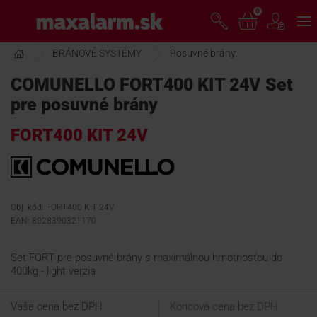
Prejsť
0
www.maxalarm.sk
k
hlavnému
obsahu
BRÁNOVÉ SYSTÉMY
Posuvné brány
VOĽNÝ PREDAJ
COMUNELLO FORT400 KIT 24V Set
pre posuvné brány
AKCIA MESIACA
FORT400 KIT 24V
PRODUKTY
SPOLOČNOSŤ
Obj. kód: FORT400 KIT 24V
EAN: 8028390321170
ŠKOLENIE
Set FORT pre posuvné brány s maximálnou hmotnosťou do
400kg - light verzia
PODPORA
Vaša cena bez DPH
Koncová cena bez DPH