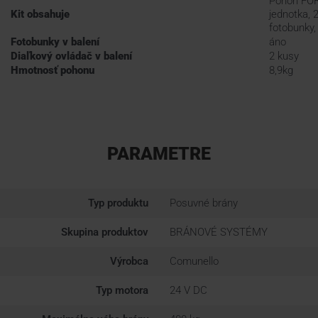
Pohon FOR
Kit obsahuje
jednotka, 
fotobunky,
Fotobunky v balení
áno
Diaľkový ovládač v balení
2 kusy
Hmotnosť pohonu
8,9kg
PARAMETRE
Typ produktu
Posuvné brány
Skupina produktov
BRÁNOVÉ SYSTÉMY
Výrobca
Comunello
Typ motora
24 V DC