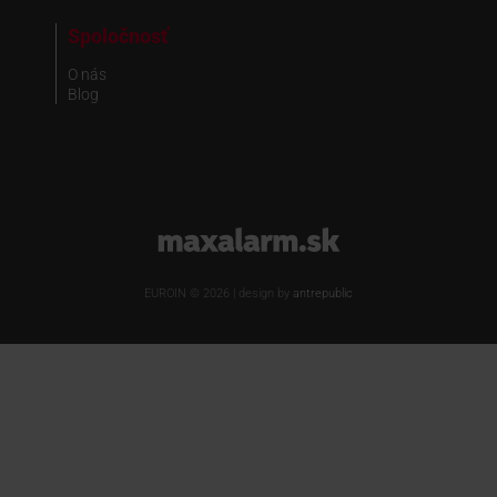
Spoločnosť
O nás
Blog
www.maxalarm.sk
EUROIN © 2026 | design by
antrepublic