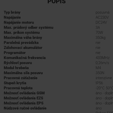
POPIS
Typ brány
posuvná
Napájanie
AC230V
Napájanie motoru
DC24V
Max. prúdový odber systému
3A
Max. príkon systému
70W
Maximálna váha brány
350kg
Paralelná prevádzka
nie
Zálohovací akumulátor
nie
Programátor
nie
Komunikačná frekvencia
433MHz
Rýchlosť posuvu
0,26m/s
Modul hrebeňa
M4
Maximálna sila posuvu
350N
Pracovné záťaženie
intenzívne
Stupeň krytia
IP56
Pracovná teplota
-20°C 50°
Možnosť ovládania GSM
áno - dopl
Možnosť ovládania EZS
áno - dopl
Možnosť ovládania EPS
áno - dopl
Núdzové ručné ovládanie
áno