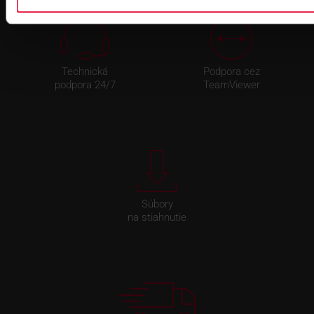
Technická
Podpora cez
podpora 24/7
TeamViewer
Súbory
na stiahnutie