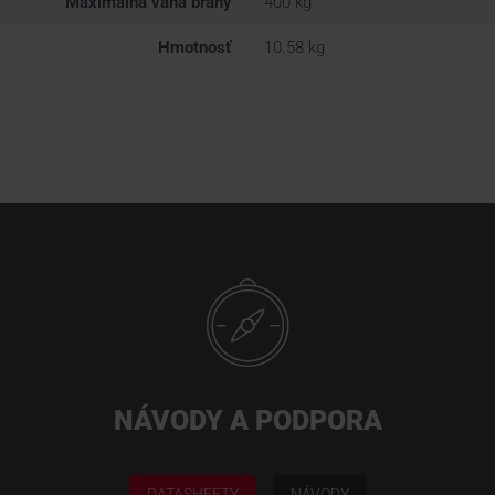
Maximálna váha brány
400 kg
Hmotnosť
10.58 kg
NÁVODY A PODPORA
DATASHEETY
NÁVODY