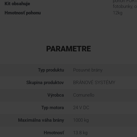
pohon FORT 
Kit obsahuje
fotobunky, 
Hmotnosť pohonu
12kg
PARAMETRE
Typ produktu
Posuvné brány
Skupina produktov
BRÁNOVÉ SYSTÉMY
Výrobca
Comunello
Typ motora
24 V DC
Maximálna váha brány
1000 kg
Hmotnosť
13.8 kg