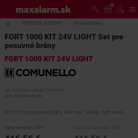
Prejsť
0
www.maxalarm.sk
k
hlavnému
obsahu
BRÁNOVÉ SYSTÉMY
Posuvné brány
VOĽNÝ PREDAJ
FORT 1000 KIT 24V LIGHT Set pre
posuvné brány
AKCIA MESIACA
FORT 1000 KIT 24V LIGHT
PRODUKTY
SPOLOČNOSŤ
Obj. kód: FORT 1000 KIT 24V LIGHT
EAN: 8028390444138
ŠKOLENIE
Set FORT pre posuvné brány, 24V, max. 1000kg - light verzia
Vaša cena bez DPH
Koncová cena bez DPH
PODPORA