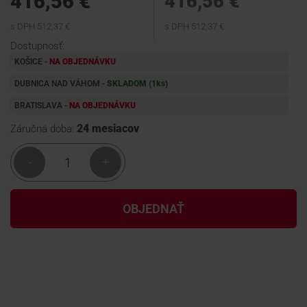
416,56 €
416,56 €
s DPH 512,37 €
s DPH 512,37 €
KONTAKTY
Dostupnosť:
KOŠICE -
NA OBJEDNÁVKU
DUBNICA NAD VÁHOM -
SKLADOM (1
ks
)
BRATISLAVA -
NA OBJEDNÁVKU
24 mesiacov
Záručná doba:
-
+
OBJEDNAŤ