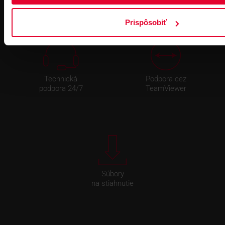
Prispôsobiť
Technická
Podpora cez
podpora 24/7
TeamViewer
Súbory
na stiahnutie