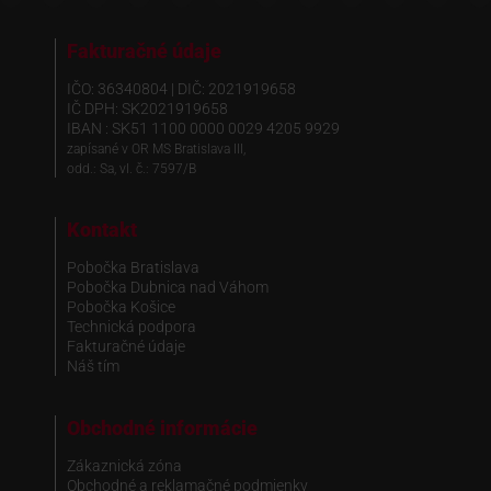
Fakturačné údaje
IČO: 36340804 | DIČ: 2021919658
IČ DPH: SK2021919658
IBAN : SK51 1100 0000 0029 4205 9929
zapísané v OR MS Bratislava III,
odd.: Sa, vl. č.: 7597/B
Kontakt
Pobočka Bratislava
Pobočka Dubnica nad Váhom
Pobočka Košice
Technická podpora
Fakturačné údaje
Náš tím
Obchodné informácie
Zákaznická zóna
Obchodné a reklamačné podmienky