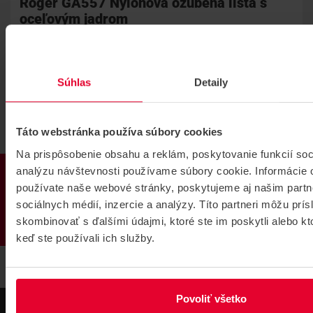
Roger GA557 Nylonová ozubená lišta s
oceľovým jadrom
Nylonová ozubená lišta s oceľovým jadrom, profilu M4, dĺžka 1
meter, max 800 KG
9,50 €
Súhlas
Detaily
KÚPIŤ
Táto webstránka používa súbory cookies
KOŠICE
NA CESTE
DUBNICA NAD VÁHOM
SKLADOM
Na prispôsobenie obsahu a reklám, poskytovanie funkcií soc
PRODUKTY
BRATISLAVA
NA CESTE
analýzu návštevnosti používame súbory cookie. Informácie 
používate naše webové stránky, poskytujeme aj našim partn
Roger GA557
sociálnych médií, inzercie a analýzy. Títo partneri môžu prí
skombinovať s ďalšími údajmi, ktoré ste im poskytli alebo kto
keď ste používali ich služby.
Povoliť všetko