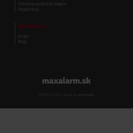
Ochrana osobných údajov
Registrácia
Spoločnosť
O nás
Blog
www.maxalarm.sk
EUROIN © 2026 | design by
antrepublic