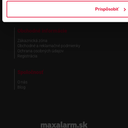
Technická podpora
Prispôsobiť
Fakturačné údaje
Náš tím
Obchodné informácie
Zákaznická zóna
Obchodné a reklamačné podmienky
Ochrana osobných údajov
Registrácia
Spoločnosť
O nás
Blog
www.maxalarm.sk