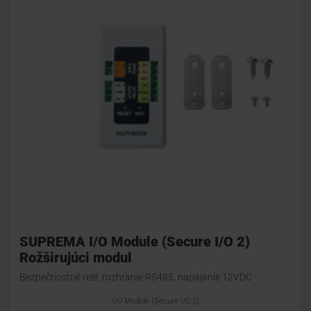
SUPREMA I/O Module (Secure I/O 2)
Rožširujúci modul
Bezpečnostné relé, rozhranie RS485, napájanie 12VDC
I/O Module (Secure I/O 2)