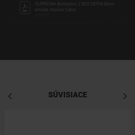
SUPREMA BioStation 2 BS2-OEPW Biom
etrická čítačka Súbor
6,94 MB
SÚVISIACE