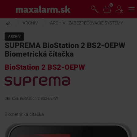
Prejsť
0
www.maxalarm.sk
k
hlavnému
obsahu
ARCHÍV
ARCHÍV - ZABEZPEČOVACIE SYSTÉMY
VOĽNÝ PREDAJ
ARCHÍV
SUPREMA BioStation 2 BS2-OEPW
AKCIA MESIACA
Biometrická čítačka
BioStation 2 BS2-OEPW
PRODUKTY
SPOLOČNOSŤ
Obj. kód: BioStation 2 BS2-OEPW
ŠKOLENIE
Biometrická čítačka
PODPORA