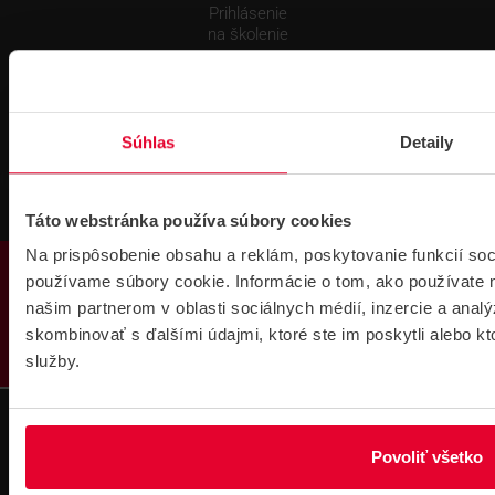
Prihlásenie
na školenie
Súhlas
Detaily
Táto webstránka používa súbory cookies
Fakturačné údaje
Na prispôsobenie obsahu a reklám, poskytovanie funkcií soc
PRODUKTY
IČO: 36340804 | DIČ: 2021919658
používame súbory cookie. Informácie o tom, ako používate 
IČ DPH: SK2021919658
našim partnerom v oblasti sociálnych médií, inzercie a analý
IBAN : SK51 1100 0000 0029 4205 9929
skombinovať s ďalšími údajmi, ktoré ste im poskytli alebo kto
zapísané v OR MS Bratislava III,
odd.: Sa, vl. č.: 7597/B
služby.
Kontakt
Pobočka Bratislava
Povoliť všetko
Pobočka Dubnica nad Váhom
Pobočka Košice