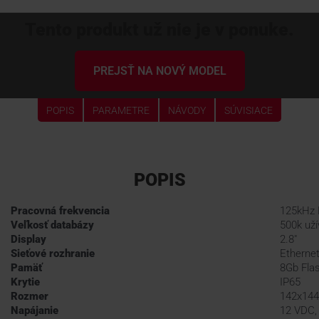
Tento produkt už nie je v ponuke.
PREJSŤ NA NOVÝ MODEL
POPIS
PARAMETRE
NÁVODY
SÚVISIACE
POPIS
Pracovná frekvencia
125kHz
Veľkosť databázy
500k uží
Display
2.8"
Sieťové rozhranie
Ethernet
Pamäť
8Gb Fla
Krytie
IP65
Rozmer
142x144
Napájanie
12 VDC,