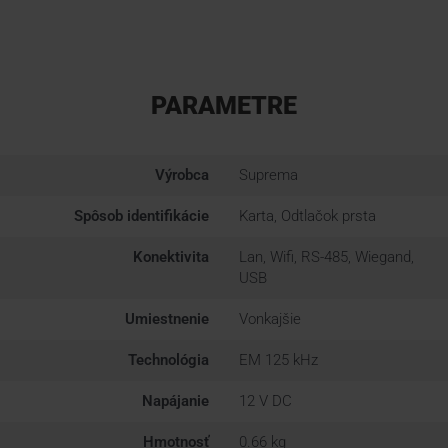
PARAMETRE
Výrobca
Suprema
Spôsob identifikácie
Karta, Odtlačok prsta
Konektivita
Lan, Wifi, RS-485, Wiegand,
USB
Umiestnenie
Vonkajšie
Technológia
EM 125 kHz
Napájanie
12 V DC
Hmotnosť
0.66 kg