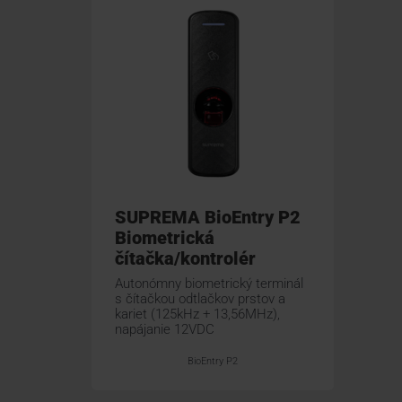
SUPREMA BioEntry P2
Biometrická
čítačka/kontrolér
Autonómny biometrický terminál
s čítačkou odtlačkov prstov a
kariet (125kHz + 13,56MHz),
napájanie 12VDC
BioEntry P2