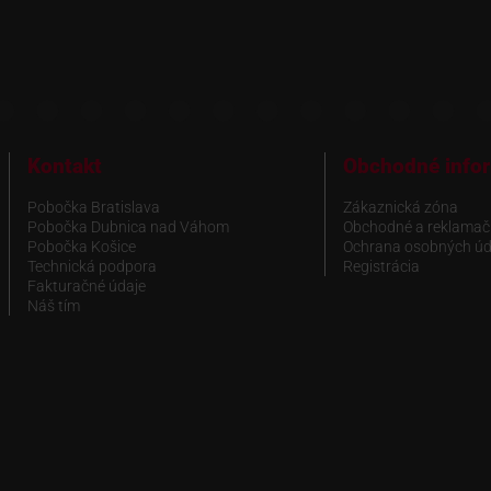
Kontakt
Obchodné info
Pobočka Bratislava
Zákaznická zóna
Pobočka Dubnica nad Váhom
Obchodné a reklamač
Pobočka Košice
Ochrana osobných úd
Technická podpora
Registrácia
Fakturačné údaje
Náš tím