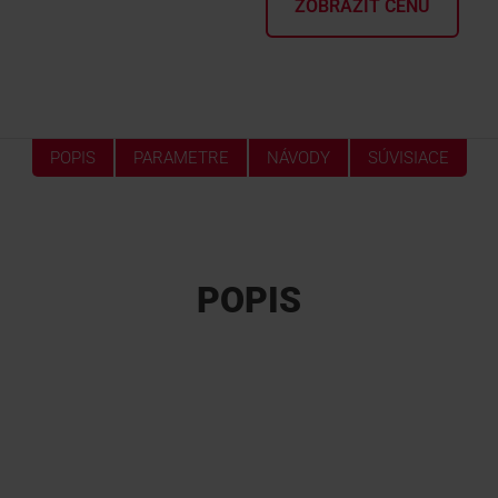
ZOBRAZIŤ CENU
POPIS
PARAMETRE
NÁVODY
SÚVISIACE
POPIS