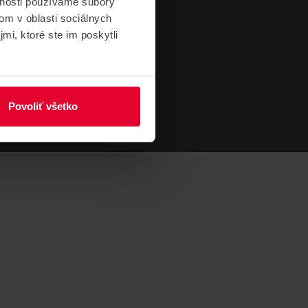
vnosti používame súbory
om v oblasti sociálnych
mi, ktoré ste im poskytli
Povoliť všetko