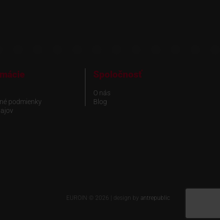
rmácie
Spoločnosť
O nás
né podmienky
Blog
ajov
EUROIN © 2026 | design by
antrepublic