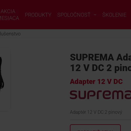
AKCIA
PRODUKTY
SPOLOČNOSŤ
ŠKOLENIE
ESIACA
slušenstvo
SUPREMA Adap
12 V DC 2 pin
Adapter 12 V DC
Adaptér 12 V DC 2 pinový