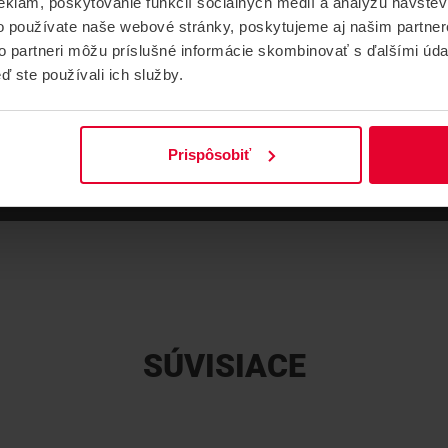
eklám, poskytovanie funkcií sociálnych médií a analýzu návšte
Adapter 12 V DC en CE
o používate naše webové stránky, poskytujeme aj našim partner
238,59 kB
to partneri môžu príslušné informácie skombinovať s ďalšími údaj
ď ste používali ich služby.
Prispôsobiť
SÚVISIACE