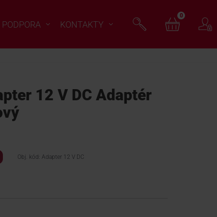
0
PODPORA
KONTAKTY
ter 12 V DC Adaptér
ový
Obj. kód: Adapter 12 V DC