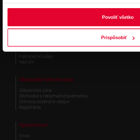
zapísané v OR MS Bratislava III,
odd.: Sa, vl. č.: 7597/B
Povoliť všetko
Kontakt
Pobočka Bratislava
Prispôsobiť
Pobočka Dubnica nad Váhom
Pobočka Košice
Technická podpora
Fakturačné údaje
Náš tím
Obchodné informácie
Zákaznická zóna
Obchodné a reklamačné podmienky
Ochrana osobných údajov
Registrácia
Spoločnosť
O nás