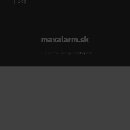
Blog
www.maxalarm.sk
EUROIN © 2026 | design by
antrepublic