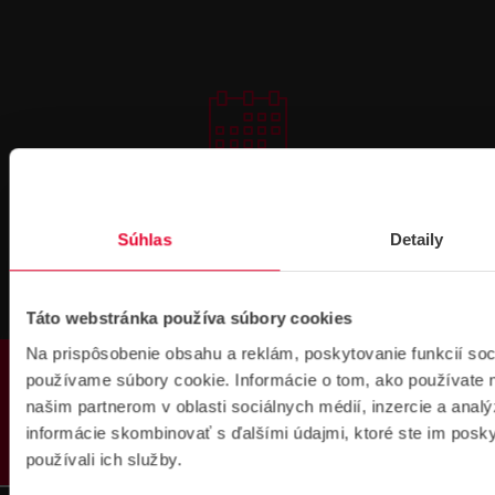
Prihlásenie
na školenie
Súhlas
Detaily
Táto webstránka používa súbory cookies
Na prispôsobenie obsahu a reklám, poskytovanie funkcií soc
PRODUKTY
používame súbory cookie. Informácie o tom, ako používate 
Fakturačné údaje
našim partnerom v oblasti sociálnych médií, inzercie a analý
informácie skombinovať s ďalšími údajmi, ktoré ste im poskyt
IČO: 36340804 | DIČ: 2021919658
IČ DPH: SK2021919658
používali ich služby.
IBAN : SK51 1100 0000 0029 4205 9929