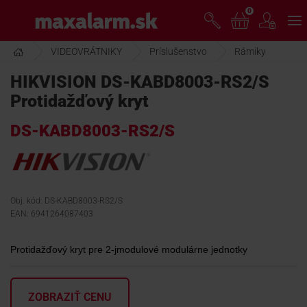
Prejsť
0
www.maxalarm.sk
k
hlavnému
obsahu
VIDEOVRÁTNIKY
Príslušenstvo
Rámiky
VOĽNÝ PREDAJ
HIKVISION DS-KABD8003-RS2/S
Protidažďový kryt
AKCIA MESIACA
DS-KABD8003-RS2/S
PRODUKTY
SPOLOČNOSŤ
Obj. kód: DS-KABD8003-RS2/S
EAN: 6941264087403
ŠKOLENIE
Protidažďový kryt pre 2-jmodulové modulárne jednotky
PODPORA
ZOBRAZIŤ CENU