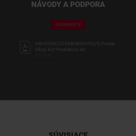
NÁVODY A PODPORA
DATASHEETY
HIKVISION DS-KABD8003-RS2/S Protida
žďový kryt Produktový list
861,68 kB
SÚVISIACE