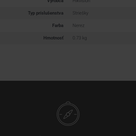
Výrobca
Hikvision
Typ príslušenstva
Striešky
Farba
Nerez
Hmotnosť
0.73 kg