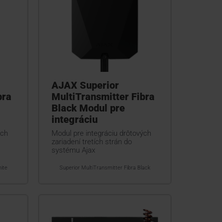
AJAX Superior
bra
MultiTransmitter Fibra
Black Modul pre
integráciu
ých
Modul pre integráciu drôtových
zariadení tretích strán do
systému Ajax
ite
Superior MultiTransmitter Fibra Black