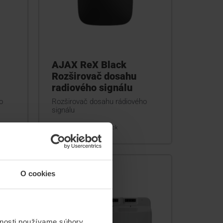
AJAX ReX Black
Rozširovač dosahu
radiového signálu
o
Rozširovač dosahu rádiového
signálu
ReX Black
O cookies
vnosti používame súbory