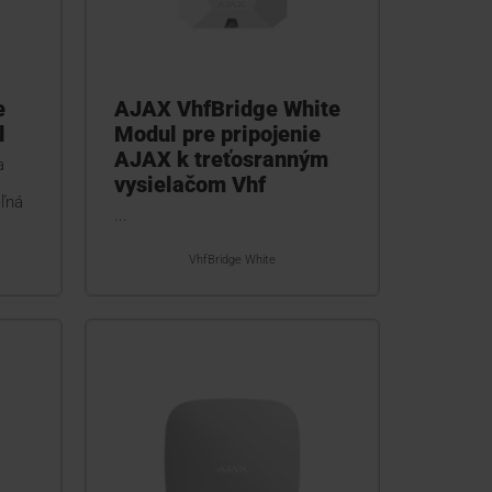
e
AJAX VhfBridge White
l
Modul pre pripojenie
AJAX k treťosranným
a
vysielačom Vhf
eľná
...
VhfBridge White