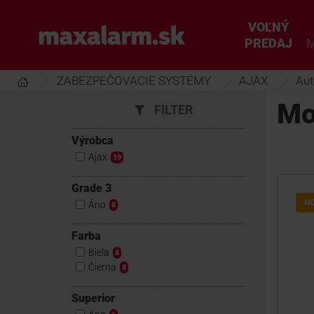
Prejsť
k
VOĽNÝ
www.maxalarm.sk
hlavnému
PREDAJ
M
obsahu
ZABEZPEČOVACIE SYSTÉMY
AJAX
Aut
Mo
FILTER
Výrobca
Ajax
19
Grade 3
N
Áno
8
Farba
Biela
8
Čierna
8
Superior