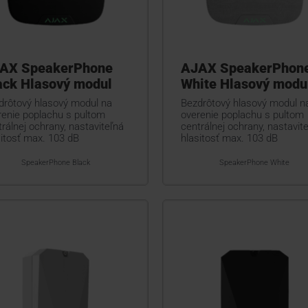
AX SpeakerPhone
AJAX SpeakerPhon
ack Hlasový modul
White Hlasový modu
drôtový hlasový modul na
Bezdrôtový hlasový modul n
renie poplachu s pultom
overenie poplachu s pultom
rálnej ochrany, nastaviteľná
centrálnej ochrany, nastavit
sitosť max. 103 dB
hlasitosť max. 103 dB
SpeakerPhone Black
SpeakerPhone White