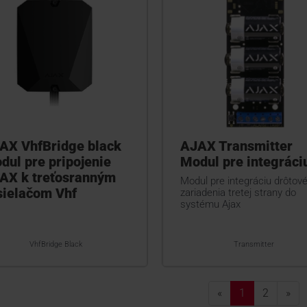
AX VhfBridge black
AJAX Transmitter
dul pre pripojenie
Modul pre integráci
AX k treťosranným
Modul pre integráciu drôtov
sielačom Vhf
zariadenia tretej strany do
systému Ajax
VhfBridge Black
Transmitter
«
1
2
»