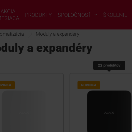
AKCIA
PRODUKTY
SPOLOČNOSŤ
ŠKOLENIE
ESIACA
omatizácia
Moduly a expandéry
duly a expandéry
22 produktov
OVINKA
NOVINKA