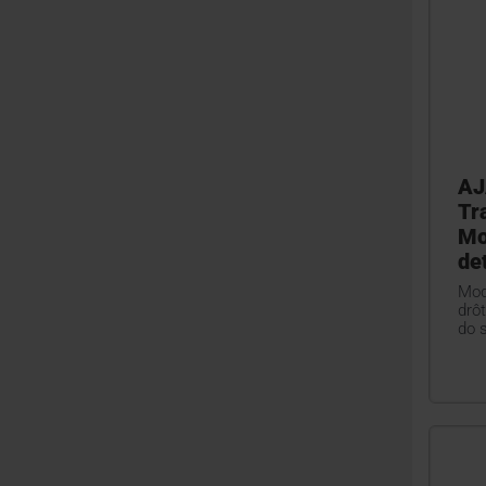
AJ
Tr
Mo
de
Mod
drôt
do 