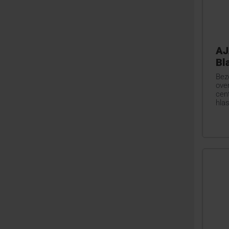
AJ
Bl
Bez
ove
cent
hla