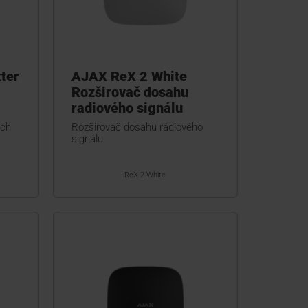
ter
AJAX ReX 2 White
Rozširovač dosahu
radiového signálu
ých
Rozširovač dosahu rádiového
signálu
ReX 2 White