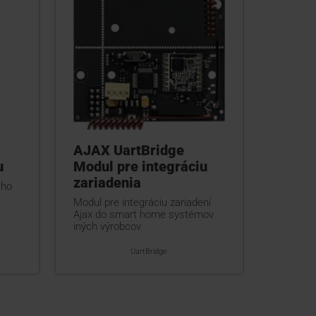
AJAX UartBridge
u
Modul pre integráciu
zariadenia
ého
Modul pre integráciu zariadení
Ajax do smart home systémov
iných výrobcov
UartBridge