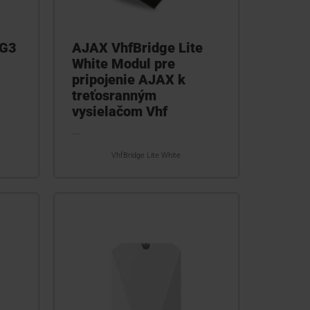
 G3
AJAX VhfBridge Lite
White Modul pre
pripojenie AJAX k
treťosranným
vysielačom Vhf
...
VhfBridge Lite White