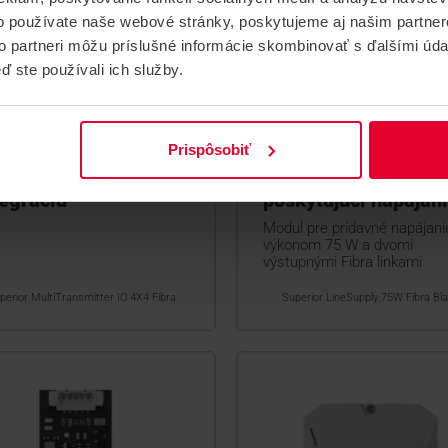
o používate naše webové stránky, poskytujeme aj našim partner
to partneri môžu príslušné informácie skombinovať s ďalšími údaj
ď ste používali ich služby.
AX Superior
AJAX Superior
Prispôsobiť
ltiTransmitter IO
LineSupply 75W Fib
4 Fibra Modul pre
Black Modul
tegráciu
poskytujúci napájan
Modul pre prídavné napájani
výkonom 75 W a dvomi
výstupnými Fibra linkami
perior MultiTransmitter IO 4X4 Fibra
Superior LineSupply 75W Fibra Bl