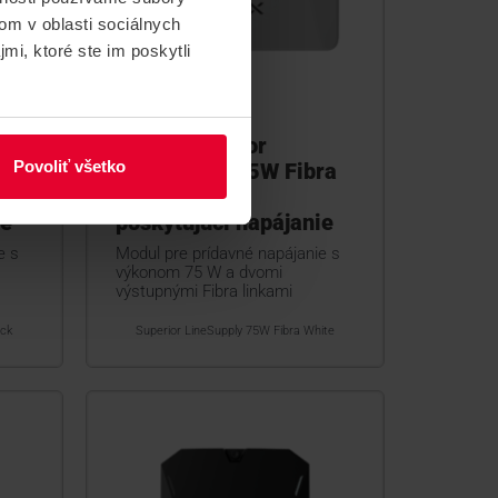
om v oblasti sociálnych
mi, ktoré ste im poskytli
AJAX Superior
Povoliť všetko
ra
LineSupply 75W Fibra
White Modul
ie
poskytujúci napájanie
e s
Modul pre prídavné napájanie s
výkonom 75 W a dvomi
výstupnými Fibra linkami
ack
Superior LineSupply 75W Fibra White