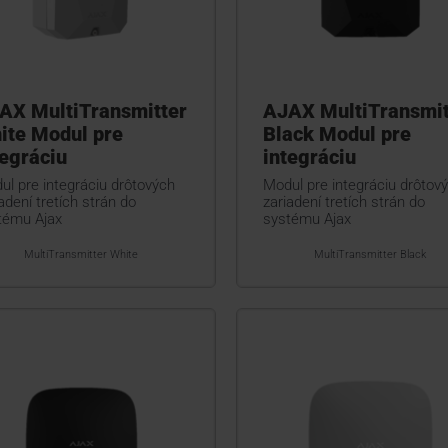
AX MultiTransmitter
AJAX MultiTransmit
ite Modul pre
Black Modul pre
tegráciu
integráciu
ul pre integráciu drôtových
Modul pre integráciu drôtov
adení tretích strán do
zariadení tretích strán do
tému Ajax
systému Ajax
MultiTransmitter White
MultiTransmitter Black