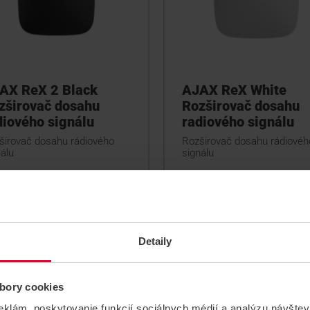
AX ReX 2 Black
AJAX ReX White
zširovač dosahu
Rozširovač dosahu
diového signálu
radiového signálu
širovač dosahu rádiového
Rozširovač dosahu rádiovéh
álu
signálu
ReX 2 Black
ReX White
Detaily
bory cookies
eklám, poskytovanie funkcií sociálnych médií a analýzu návšte