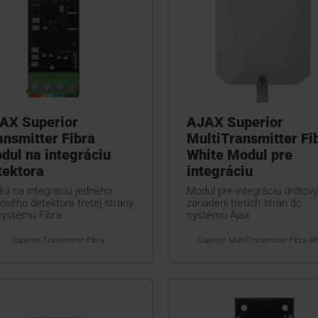
AX Superior
AJAX Superior
ansmitter Fibra
MultiTransmitter Fi
dul na integráciu
White Modul pre
tektora
integráciu
ul na integráciu jedného
Modul pre integráciu drôtov
ového detektora tretej strany
zariadení tretích strán do
systému Fibra
systému Ajax
Superior Transmitter Fibra
Superior MultiTransmitter Fibra Wh