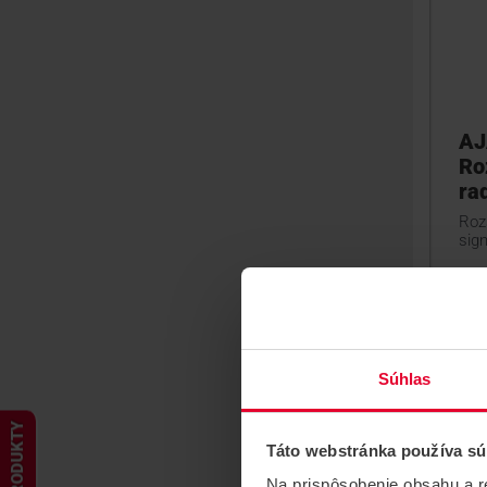
AJ
Ro
ra
Roz
sign
Súhlas
PRODUKTY
Táto webstránka používa sú
Na prispôsobenie obsahu a r