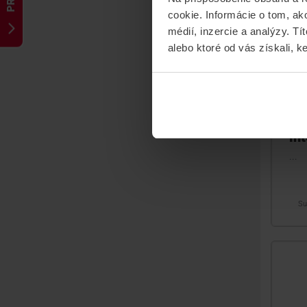
cookie. Informácie o tom, ak
médií, inzercie a analýzy. Tí
alebo ktoré od vás získali, ke
AJ
Mu
4X
in
...
Su