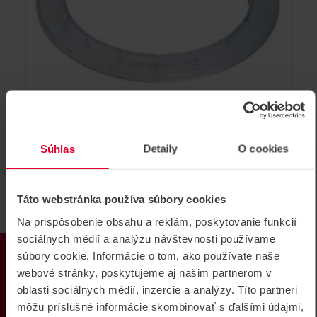
Bosch FAA-500-TR-P Okrajový
Súhlas
Detaily
O cookies
prstenec s farebnými krúžkami
Okrajový prstenec s farebnými krúžkami pre rad 500,
520
Táto webstránka používa súbory cookies
FAA-500-TR-P
Na prispôsobenie obsahu a reklám, poskytovanie funkcií
sociálnych médií a analýzu návštevnosti používame
PRODUKTY
súbory cookie. Informácie o tom, ako používate naše
webové stránky, poskytujeme aj našim partnerom v
oblasti sociálnych médií, inzercie a analýzy. Títo partneri
môžu príslušné informácie skombinovať s ďalšími údajmi,