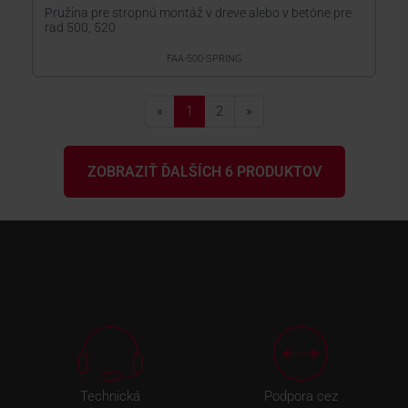
Pružina pre stropnú montáž v dreve alebo v betóne pre
rad 500, 520
FAA-500-SPRING
«
1
2
»
ZOBRAZIŤ ĎALŠÍCH 6 PRODUKTOV
Technická
Podpora cez