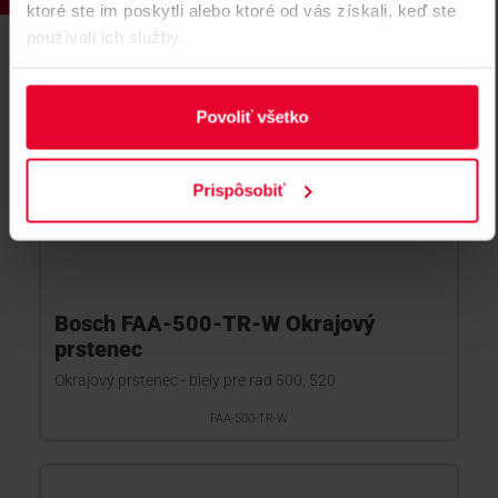
ktoré ste im poskytli alebo ktoré od vás získali, keď ste
používali ich služby.
Povoliť všetko
Prispôsobiť
Bosch FAA-500-TR-W Okrajový
prstenec
Okrajový prstenec - biely pre rad 500, 520
FAA-500-TR-W