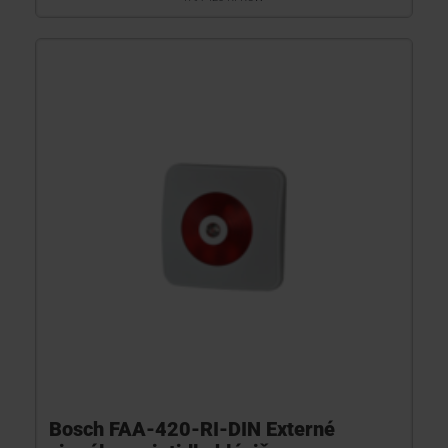
Bosch FAA-420-RI-DIN Externé