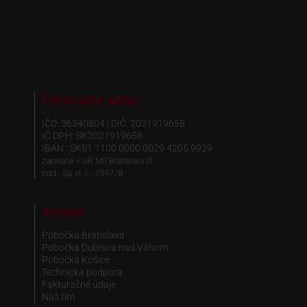
Fakturačné údaje
IČO: 36340804 | DIČ: 2021919658
IČ DPH: SK2021919658
IBAN : SK51 1100 0000 0029 4205 9929
zapísané v OR MS Bratislava III,
odd.: Sa, vl. č.: 7597/B
Kontakt
Pobočka Bratislava
Pobočka Dubnica nad Váhom
Pobočka Košice
Technická podpora
Fakturačné údaje
Náš tím