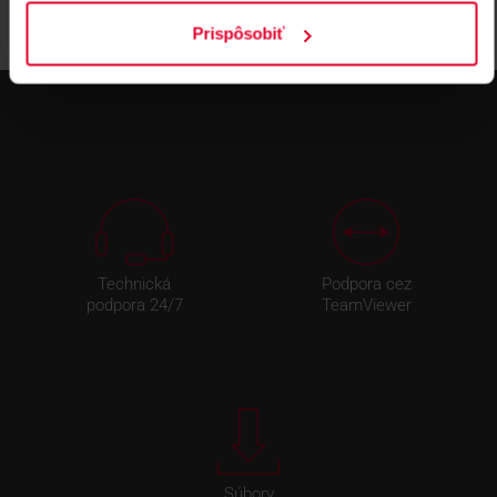
Prispôsobiť
Technická
Podpora cez
podpora 24/7
TeamViewer
Súbory