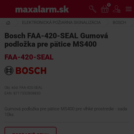
Prejsť
0
www.maxalarm.sk
k
hlavnému
obsahu
ELEKTRONICKÁ POŽIARNA SIGNALIZÁCIA
BOSCH
VOĽNÝ PREDAJ
Bosch FAA-420-SEAL Gumová
podložka pre pätice MS400
AKCIA MESIACA
FAA-420-SEAL
PRODUKTY
SPOLOČNOSŤ
Obj. kód: FAA-420-SEAL
EAN: 8717332808830
ŠKOLENIE
Gumová podložka pre pätice MS400 pre vlhké prostredie - sada
10ks
PODPORA