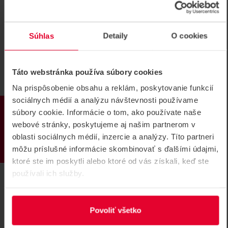
Súhlas
Detaily
O cookies
Táto webstránka používa súbory cookies
Na prispôsobenie obsahu a reklám, poskytovanie funkcií
sociálnych médií a analýzu návštevnosti používame
PRODUKTY
súbory cookie. Informácie o tom, ako používate naše
webové stránky, poskytujeme aj našim partnerom v
oblasti sociálnych médií, inzercie a analýzy. Títo partneri
môžu príslušné informácie skombinovať s ďalšími údajmi,
Bosch MS 400 B Pätica hlásiča rady 420
ktoré ste im poskytli alebo ktoré od vás získali, keď ste
Pätica hlásiča rady 420 s logom BOSCH
používali ich služby.
MS 400 B
Povoliť všetko