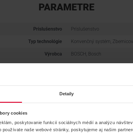
PARAMETRE
Prislušenstvo
Príslušenstvo
Typ technológie
Konvenčný systém, Zbernico
Výrobca
BOSCH, Bosch
Skupina produktov
ELEKTRONICKÁ POŽIARNA S
Detaily
bory cookies
eklám, poskytovanie funkcií sociálnych médií a analýzu návšte
o používate naše webové stránky, poskytujeme aj našim partner