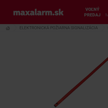
Prejsť
k
VOĽNÝ
www.maxalarm.sk
hlavnému
PREDAJ
M
obsahu
ELEKTRONICKÁ POŽIARNA SIGNALIZÁCIA