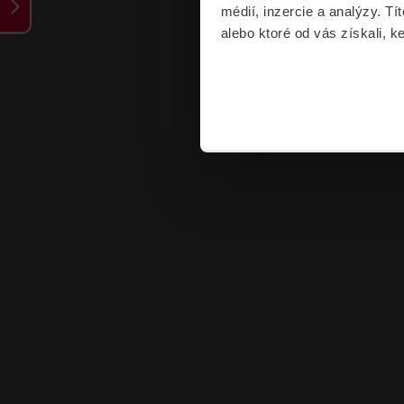
médií, inzercie a analýzy. Tí
alebo ktoré od vás získali, ke