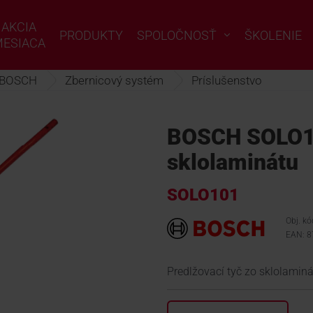
AKCIA
PRODUKTY
SPOLOČNOSŤ
ŠKOLENIE
ESIACA
BOSCH
Zbernicový systém
Príslušenstvo
BOSCH SOLO10
sklolaminátu
SOLO101
Obj. k
EAN: 
Predlžovací tyč zo sklolamin