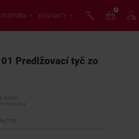
0
PODPORA
KONTAKTY
1 Predlžovací tyč zo
ód: SOLO101
8717332003594
átu (1m)