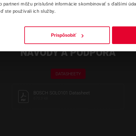
to partneri môžu príslušné informácie skombinovať s ďalšími údaj
ď ste používali ich služby.
Prispôsobiť
NÁVODY A PODPORA
DATASHEETY
BOSCH SOLO101 Datasheet
670,3 kB