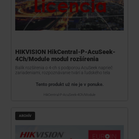
HIKVISION HikCentral-P-AcuSeek-
4Ch/Module modul rozšírenia
Balík rozšírenia o 4-ch s podporou AcuSeek naprieč
zariadeniami, rozpoznávanie tvárí a ľudského tela
Tento produkt už nie je v ponuke.
HikCentral-P-AcuSeek-4Ch/Module
ARCHÍV