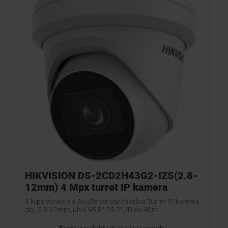
HIKVISION DS-2CD2H43G2-IZS(2.8-
12mm) 4 Mpx turret IP kamera
4 Mpx vonkajšia AcuSense varifokálna Turret IP kamera,
obj. 2.8-12mm, uhol 95.8°-29.2°, IR do 40m