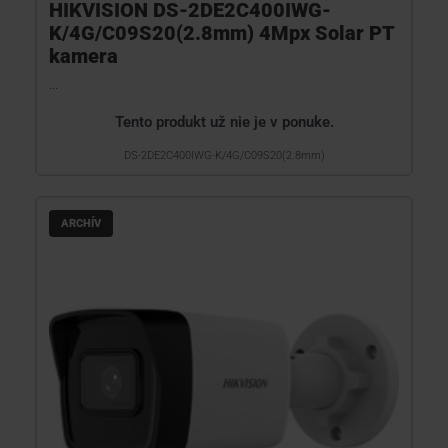
HIKVISION DS-2DE2C400IWG-
K/4G/C09S20(2.8mm) 4Mpx Solar PT
kamera
...
Tento produkt už nie je v ponuke.
DS-2DE2C400IWG-K/4G/C09S20(2.8mm)
ARCHÍV