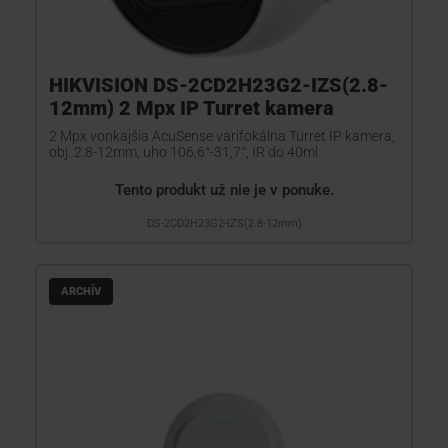
HIKVISION DS-2CD2H23G2-IZS(2.8-
12mm) 2 Mpx IP Turret kamera
2 Mpx vonkajšia AcuSense varifokálna Turret IP kamera,
obj. 2.8-12mm, uho 106,6°-31,7°, IR do 40ml
Tento produkt už nie je v ponuke.
DS-2CD2H23G2-IZS(2.8-12mm)
ARCHÍV