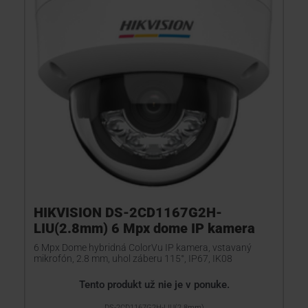
HIKVISION DS-2CD1167G2H-
LIU(2.8mm) 6 Mpx dome IP kamera
6 Mpx Dome hybridná ColorVu IP kamera, vstavaný
mikrofón, 2.8 mm, uhol záberu 115°, IP67, IK08
Tento produkt už nie je v ponuke.
DS-2CD1167G2H-LIU(2.8mm)