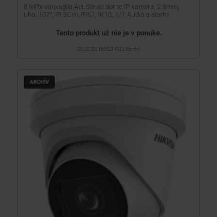
8 MPx vonkajšia AcuSense dome IP kamera, 2.8mm,
uhol 107°, IR 30 m, IP67, IK10, 1/1 Audio a alarm
Tento produkt už nie je v ponuke.
DS-2CD2183G2-IS(2.8mm)
ARCHÍV