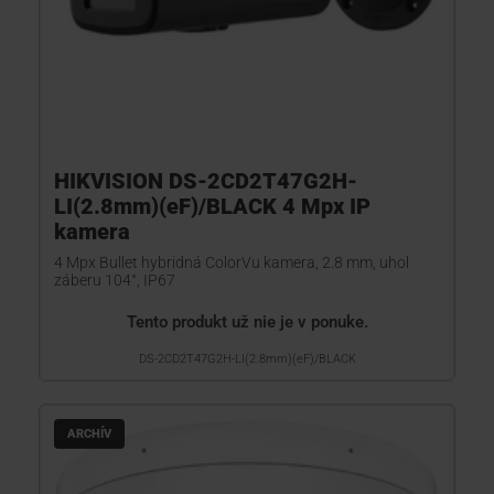
HIKVISION DS-2CD2T47G2H-
LI(2.8mm)(eF)/BLACK 4 Mpx IP
kamera
4 Mpx Bullet hybridná ColorVu kamera, 2.8 mm, uhol
záberu 104°, IP67
Tento produkt už nie je v ponuke.
DS-2CD2T47G2H-LI(2.8mm)(eF)/BLACK
ARCHÍV