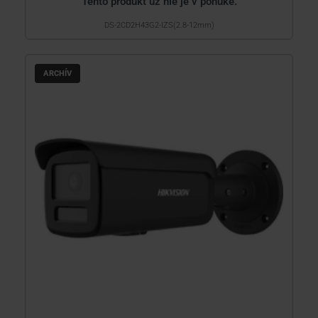
Tento produkt už nie je v ponuke.
DS-2CD2H43G2-IZS(2.8-12mm)
ARCHÍV