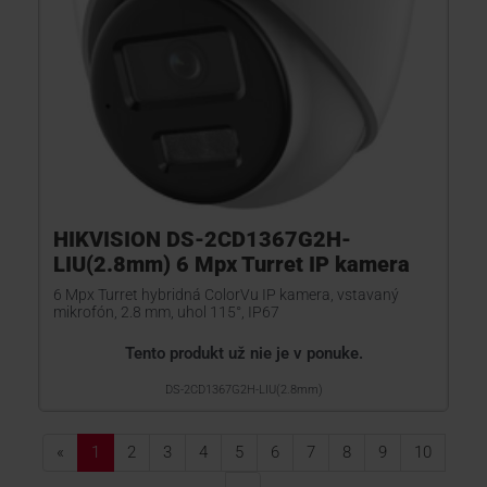
HIKVISION DS-2CD1367G2H-
LIU(2.8mm) 6 Mpx Turret IP kamera
6 Mpx Turret hybridná ColorVu IP kamera, vstavaný
mikrofón, 2.8 mm, uhol 115°, IP67
Tento produkt už nie je v ponuke.
DS-2CD1367G2H-LIU(2.8mm)
«
1
2
3
4
5
6
7
8
9
10