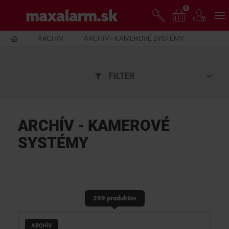
Prejsť
0
www.maxalarm.sk
k
hlavnému
obsahu
ARCHÍV
ARCHÍV - KAMEROVÉ SYSTÉMY
VOĽNÝ PREDAJ
FILTER
AKCIA MESIACA
PRODUKTY
ARCHÍV - KAMEROVÉ
SYSTÉMY
SPOLOČNOSŤ
ŠKOLENIE
299 produktov
PODPORA
ARCHÍV