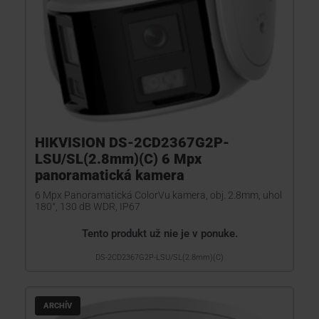
HIKVISION DS-2CD2367G2P-
LSU/SL(2.8mm)(C) 6 Mpx
panoramatická kamera
6 Mpx Panoramatická ColorVu kamera, obj. 2.8mm, uhol
180°, 130 dB WDR, IP67
Tento produkt už nie je v ponuke.
DS-2CD2367G2P-LSU/SL(2.8mm)(C)
ARCHÍV