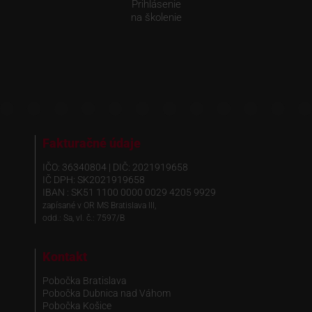
Prihlásenie
na školenie
Fakturačné údaje
IČO: 36340804 | DIČ: 2021919658
IČ DPH: SK2021919658
IBAN : SK51 1100 0000 0029 4205 9929
zapísané v OR MS Bratislava III,
odd.: Sa, vl. č.: 7597/B
Kontakt
Pobočka Bratislava
Pobočka Dubnica nad Váhom
Pobočka Košice