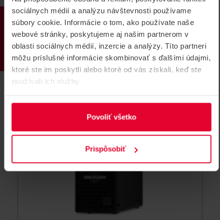
Klientské PC podpora do ...
sociálnych médií a analýzu návštevnosti používame
PRODUKTY
súbory cookie. Informácie o tom, ako používate naše
Tento produkt už nie je v ponuke.
webové stránky, poskytujeme aj našim partnerom v
HikCentral-Workstation/HW5L/32Ch(C)
oblasti sociálnych médií, inzercie a analýzy. Títo partneri
môžu príslušné informácie skombinovať s ďalšími údajmi,
ktoré ste im poskytli alebo ktoré od vás získali, keď ste
ARCHÍV
používali ich služby.
Povoliť všetko
Prispôsobiť