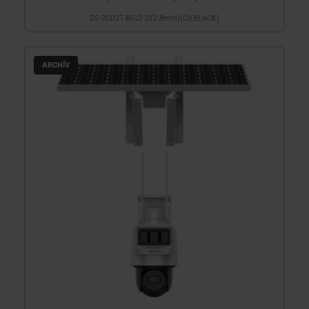
DS-2CD2T46G2-2I(2.8mm)(C)(BLACK)
ARCHÍV