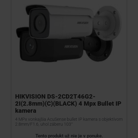
HIKVISION DS-2CD2T46G2-
2I(2.8mm)(C)(BLACK) 4 Mpx Bullet IP
kamera
4 MPx vonkajšia AcuSense bullet IP kamera s objektívom
2.8mm/F1.6, uhol záberu 103°
Tento produkt už nie je v ponuke.