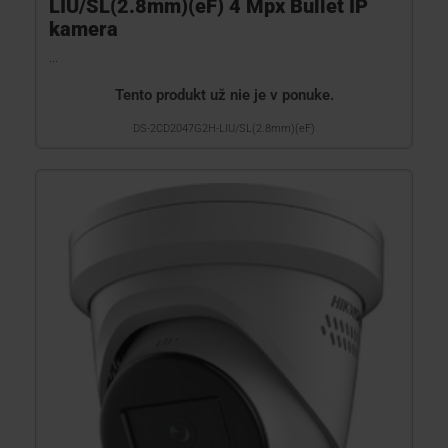
LIU/SL(2.8mm)(eF) 4 Mpx Bullet IP
kamera
...
Tento produkt už nie je v ponuke.
DS-2CD2047G2H-LIU/SL(2.8mm)(eF)