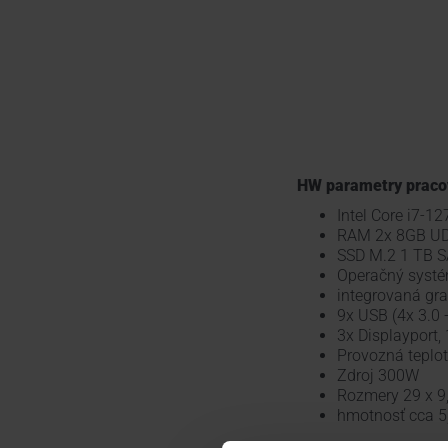
HW parametry pracov
Intel Core i7-1
RAM 2x 8GB U
SSD M.2 1 TB 
Operačný systé
integrovaná gr
9x USB (4x 3.0 +
3x Displayport,
Provozná teplot
Zdroj 300W
Rozmery 29 x 9
hmotnosť cca 5