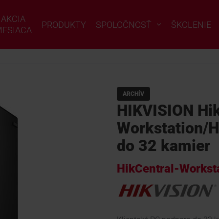
AKCIA
PRODUKTY
SPOLOČNOSŤ
ŠKOLENIE
ESIACA
ARCHÍV
HIKVISION Hik
Workstation/H
do 32 kamier
HikCentral-Workst