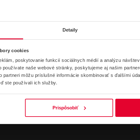
Detaily
PARAMETRE
bory cookies
eklám, poskytovanie funkcií sociálnych médií a analýzu návšte
o používate naše webové stránky, poskytujeme aj našim partner
Hmotnosť
7.13 kg
to partneri môžu príslušné informácie skombinovať s ďalšími údaj
ď ste používali ich služby.
Prispôsobiť