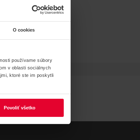
O cookies
vnosti používame súbory
om v oblasti sociálnych
mi, ktoré ste im poskytli
Povoliť všetko