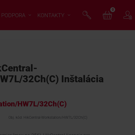
0
PODPORA
KONTAKTY
Central-
W7L/32Ch(C) Inštalácia
ation/HW7L/32Ch(C)
Obj. kód: HikCentral-Workstation/HW7L/32Ch(C)