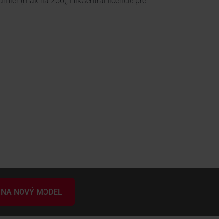
mier (max na 256), HikCentral licencie pre
 NA NOVÝ MODEL