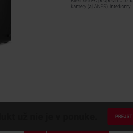
Klientské PC podpora do 32 ka
kamery (aj ANPR), interkomy
ukt už nie je v ponuke.
PREJSŤ