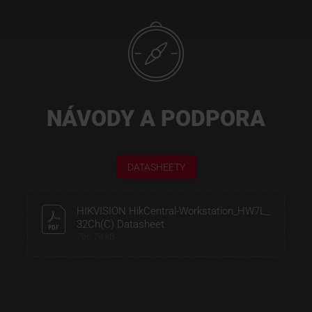
NÁVODY A PODPORA
DATASHEETY
HIKVISION HikCentral-Workstation_HW7L_
32Ch(C) Datasheet
766,74 kB