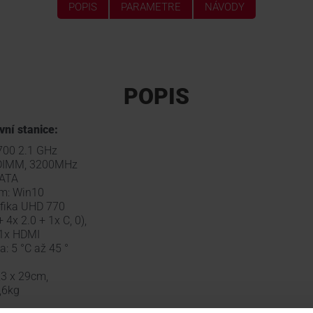
POPIS
PARAMETRE
NÁVODY
POPIS
ní stanice:
2700 2.1 GHz
DIMM, 3200MHz
SATA
m: Win10
afika UHD 770
 4x 2.0 + 1x C, 0),
 1x HDMI
a: 5 °C až 45 °
,3 x 29cm,
,6kg