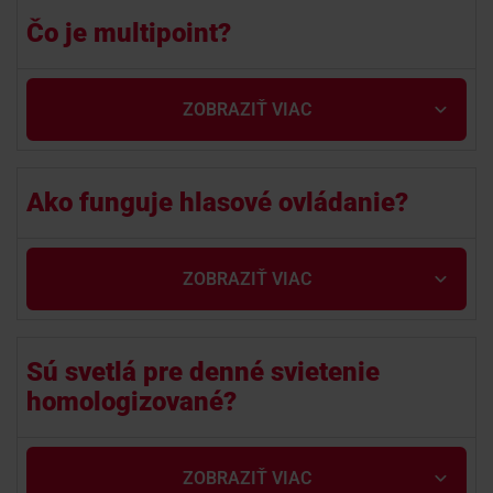
Čo je multipoint?
Pomoc na diaľku
ZOBRAZIŤ VIAC
Technická podpora 24/7
Kalendár akcií
Ako funguje hlasové ovládanie?
How To návody
ZOBRAZIŤ VIAC
Dokumenty
Sú svetlá pre denné svietenie
homologizované?
Na stiahnutie
ZOBRAZIŤ VIAC
KONTAKTY