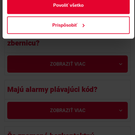
Povoliť všetko
ZOBRAZIŤ VIAC
Prispôsobiť
Ako zistím či vozidlo má CAN BUS
zbernicu?
ZOBRAZIŤ VIAC
Majú alarmy plávajúci kód?
ZOBRAZIŤ VIAC