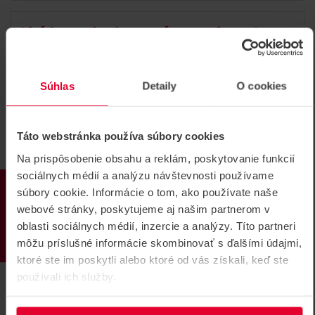
Aký je to dvojcestný autoalarm?
ZOBRAZIŤ VIAC
Súhlas
Detaily
O cookies
Táto webstránka používa súbory cookies
Dokážem autoalarm ovládať aj
originálnym diaľkovým ovládačom
Na prispôsobenie obsahu a reklám, poskytovanie funkcií
sociálnych médií a analýzu návštevnosti používame
od vozidla?
PRODUKTY
súbory cookie. Informácie o tom, ako používate naše
webové stránky, poskytujeme aj našim partnerom v
oblasti sociálnych médií, inzercie a analýzy. Títo partneri
ZOBRAZIŤ VIAC
môžu príslušné informácie skombinovať s ďalšími údajmi,
ktoré ste im poskytli alebo ktoré od vás získali, keď ste
používali ich služby.
Čo je to CAN BUS?