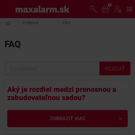
Prejsť
0
www.maxalarm.sk
k
hlavnému
obsahu
Podpora
FAQ
VOĽNÝ PREDAJ
FAQ
AKCIA MESIACA
Čo
PRODUKTY
hľadáte?,...
SPOLOČNOSŤ
Aký je rozdiel medzi prenosnou a
zabudovateľnou sadou?
ŠKOLENIE
ZOBRAZIŤ VIAC
PODPORA