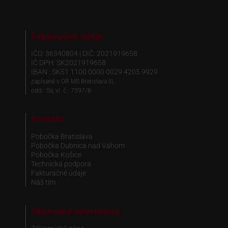
Fakturačné údaje
IČO: 36340804 | DIČ: 2021919658
IČ DPH: SK2021919658
IBAN : SK51 1100 0000 0029 4205 9929
zapísané v OR MS Bratislava III,
odd.: Sa, vl. č.: 7597/B
Kontakt
Pobočka Bratislava
Pobočka Dubnica nad Váhom
Pobočka Košice
Technická podpora
Fakturačné údaje
Náš tím
Obchodné informácie