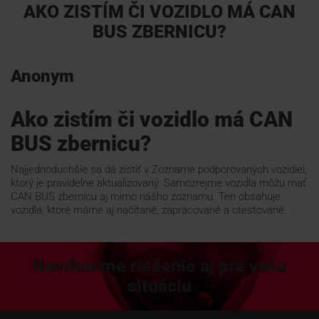
AKO ZISTÍM ČI VOZIDLO MÁ CAN
BUS ZBERNICU?
Pomoc na diaľku
Anonym
Technická podpora 24/7
Ako zistím či vozidlo má CAN
Kalendár akcií
BUS zbernicu?
Najjednoduchšie sa dá zistiť v Zozname podporovaných vozidiel,
How To návody
ktorý je pravidelne aktualizovaný. Samozrejme vozidla môžu mať
CAN BUS zbernicu aj mimo nášho zoznamu. Ten obsahuje
vozidlá, ktoré máme aj načítané, zapracované a otestované.
Dokumenty
Navrhneme riešenie aj pre vašu
Na stiahnutie
situáciu
KONTAKTY