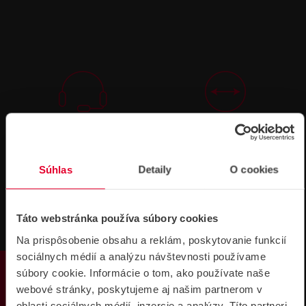
Technická
Podpora cez
podpora 24/7
TeamViewer
Súhlas
Detaily
O cookies
Táto webstránka používa súbory cookies
Na prispôsobenie obsahu a reklám, poskytovanie funkcií
Súbory
sociálnych médií a analýzu návštevnosti používame
PRODUKTY
na stiahnutie
súbory cookie. Informácie o tom, ako používate naše
webové stránky, poskytujeme aj našim partnerom v
oblasti sociálnych médií, inzercie a analýzy. Títo partneri