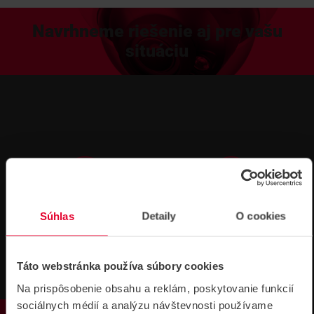
Navrhneme riešenie aj pre vašu
situáciu
Technická
Podpora cez
Súhlas
Detaily
O cookies
podpora 24/7
TeamViewer
Táto webstránka používa súbory cookies
Na prispôsobenie obsahu a reklám, poskytovanie funkcií
sociálnych médií a analýzu návštevnosti používame