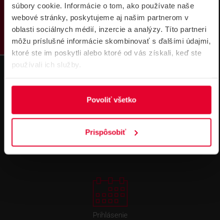
PRODUKTY
súbory cookie. Informácie o tom, ako používate naše
webové stránky, poskytujeme aj našim partnerom v
Súbory
oblasti sociálnych médií, inzercie a analýzy. Títo partneri
na stiahnutie
môžu príslušné informácie skombinovať s ďalšími údajmi,
ktoré ste im poskytli alebo ktoré od vás získali, keď ste
používali ich služby.
Povoliť všetko
Pre zákazníkov s rámovcovou zmluvou pri
objednávkach nad 300 € bez DPH
DOPRAVA ZADARMO
Prispôsobiť
Prihlásenie