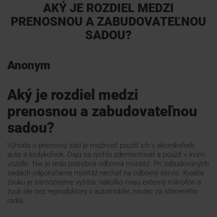
AKÝ JE ROZDIEL MEDZI
PRENOSNOU A ZABUDOVATEĽNOU
Pomoc na diaľku
SADOU?
Technická podpora 24/7
Anonym
Kalendár akcií
Aký je rozdiel medzi
prenosnou a zabudovateľnou
How To návody
sadou?
Výhoda u prenosný sád je možnosť použiť ich v akomkoľvek
Dokumenty
aute a kedykoľvek. Dajú sa rýchlo zdemontovať a použiť v inom
vozidle. Nie je teda potrebná odborná montáž. Pri zabudovaných
sadách odporúčame montáž nechať na odborný servis. Kvalita
Na stiahnutie
zvuku je samozrejme vyššia, nakoľko majú externý mikrofón a
zvuk ide cez reproduktory v automobile, naviac za stlmeného
rádia.
KONTAKTY