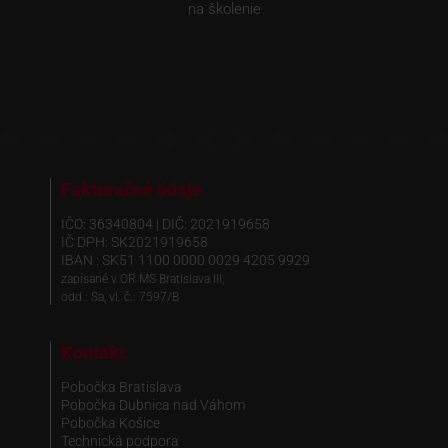
na školenie
Fakturačné údaje
IČO: 36340804 | DIČ: 2021919658
IČ DPH: SK2021919658
IBAN : SK51 1100 0000 0029 4205 9929
zapísané v OR MS Bratislava III,
odd.: Sa, vl. č.: 7597/B
Kontakt
Pobočka Bratislava
Pobočka Dubnica nad Váhom
Pobočka Košice
Technická podpora