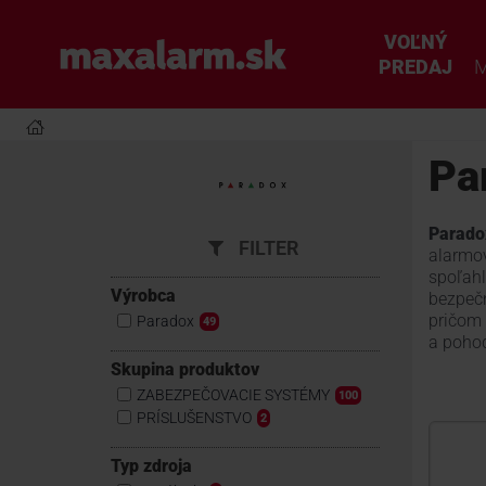
Prejsť
k
VOĽNÝ
www.maxalarm.sk
hlavnému
PREDAJ
M
obsahu
Pa
Parado
FILTER
alarmov
spoľahl
Výrobca
bezpečn
pričom 
Paradox
49
a pohod
Skupina produktov
ZABEZPEČOVACIE SYSTÉMY
100
PRÍSLUŠENSTVO
2
Typ zdroja