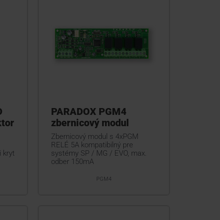
D
PARADOX PGM4
tor
zbernicový modul
Zbernicový modul s 4xPGM
RELÉ 5A kompatibilný pre
 kryt
systémy SP / MG / EVO, max.
odber 150mA
PGM4