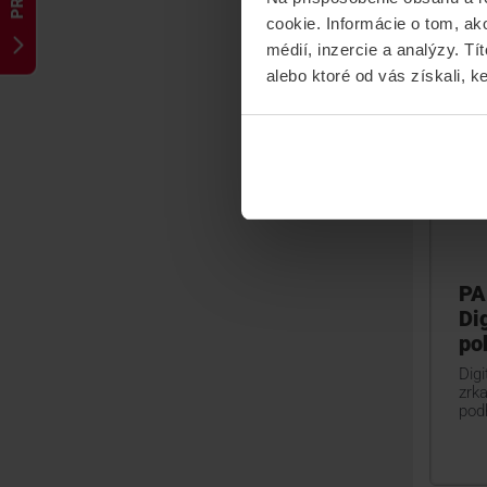
cookie. Informácie o tom, ak
médií, inzercie a analýzy. Tí
alebo ktoré od vás získali, ke
PA
Di
po
Digi
zrk
pod