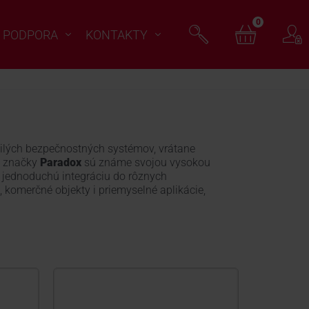
0
PODPORA
KONTAKTY
čilých bezpečnostných systémov, vrátane
y značky
Paradox
sú známe svojou vysokou
h jednoduchú integráciu do rôznych
 komerčné objekty i priemyselné aplikácie,