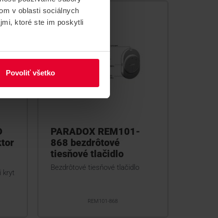
om v oblasti sociálnych
mi, ktoré ste im poskytli
Povoliť všetko
D
PARADOX REM101-
tor
868 bezdrôtové
tiesňové tlačidlo
Bezdrôtové tiesňové tlačidlo
 kryt
REM101-868