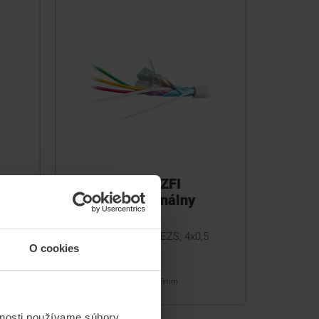
7
PARADOX VEZFI
TE
4x0,5mm Signálny
kábel
adu
Signálny kábel pre EZS, 4x0,5
mm, 100m
O cookies
VEZFI 4x0,5mm
vnosti používame súbory