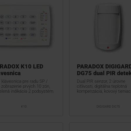
RADOX K10 LED
PARADOX DIGIGAR
ávesnica
DG75 dual PIR detek
 klávesnica pre radu SP /
Dual PIR senzor, 2 úrovne
 zobrazenie prvých 10 zón,
citlivosti, digitálna teplotná
elená indikácia 2 podsystém.
kompenzácia, kovový tieniaci
K10
DIGIGARD DG75