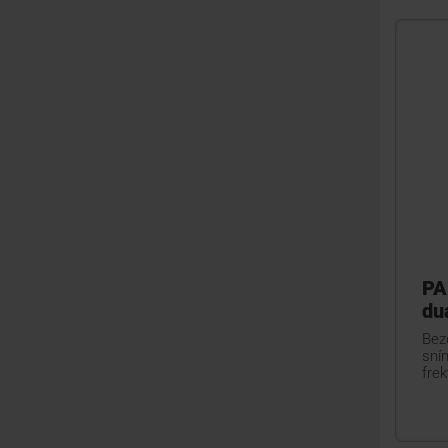
PA
du
Bezd
sní
fre