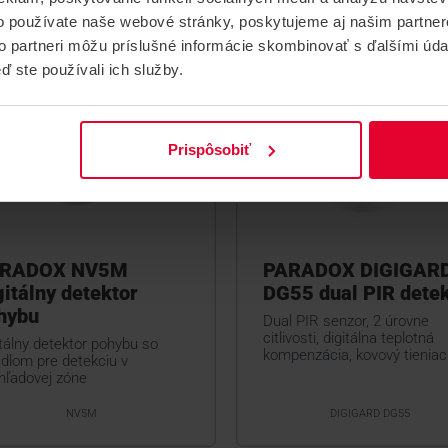
o používate naše webové stránky, poskytujeme aj našim partner
to partneri môžu príslušné informácie skombinovať s ďalšími údaj
ď ste používali ich služby.
Prispôsobiť
RADOX NV5M
PARADOX DIGIGAR
gitálny detektor
DG55 dual PIR detek
hybu
Dual PIR senzor, 2 úrovne
citlivosti, digitálna teplotná
tálny detektor pohybu so
kompenzácia, kovový tieniaci
adlom pre detekciu v
hľadovej zóne
NV5M
DIGIGARD DG55