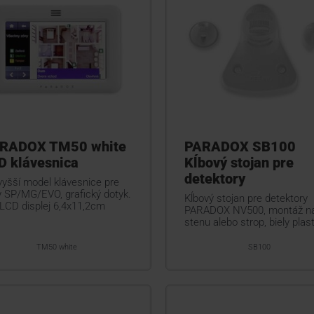
RADOX TM50 white
PARADOX SB100
D klávesnica
Kĺbový stojan pre
detektory
vyšší model klávesnice pre
y SP/MG/EVO, grafický dotyk.
Kĺbový stojan pre detektory
 LCD displej 6,4x11,2cm
PARADOX NV500, montáž n
stenu alebo strop, biely plas
TM50 white
SB100