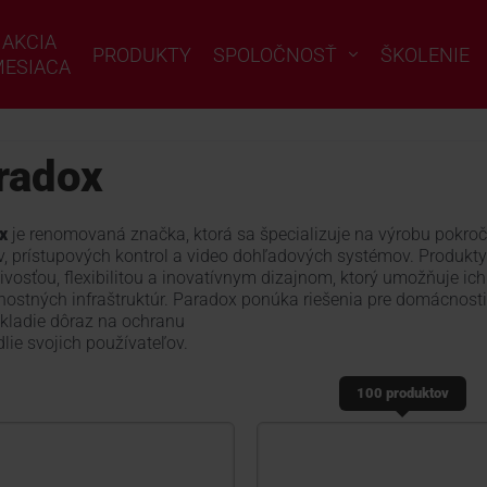
AKCIA
PRODUKTY
SPOLOČNOSŤ
ŠKOLENIE
ESIACA
radox
x
je renomovaná značka, ktorá sa špecializuje na výrobu pokro
, prístupových kontrol a video dohľadových systémov. Produkt
ivosťou, flexibilitou a inovatívnym dizajnom, ktorý umožňuje ic
ostných infraštruktúr. Paradox ponúka riešenia pre domácnosti,
kladie dôraz na ochranu
lie svojich používateľov.
100 produktov