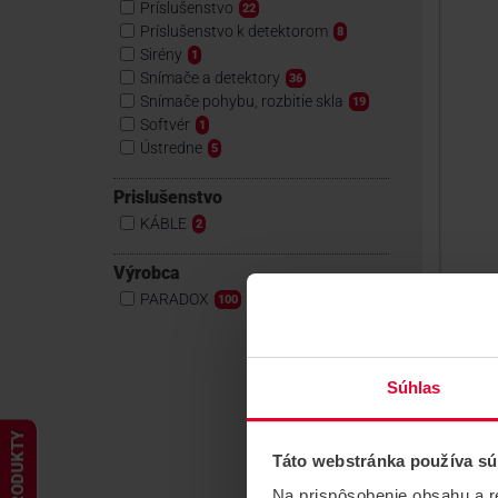
Príslušenstvo
22
Príslušenstvo k detektorom
8
Sirény
1
Snímače a detektory
36
Snímače pohybu, rozbitie skla
19
Softvér
1
Ústredne
5
Prislušenstvo
KÁBLE
2
Výrobca
PA
PARADOX
100
rá
Rád
SP/
kom
Súhlas
prip
PRODUKTY
Táto webstránka používa sú
Na prispôsobenie obsahu a r