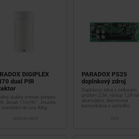
RADOX DIGIPLEX
PARADOX PS25
70 dual PIR
doplnkový zdroj
tektor
Doplnkový zdroj s celkovým
prúdom 2,5A, výstup 1,2A na
itálny duálny snímač pohybu
akumulátor, zbernicová
IR, dosah 11m/90 °, imunita
komunikácia s ústredňo
i zvieratám do cca 40kg
DIGIPLEX DM70
PS25