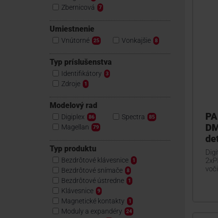
Zbernicová
7
Umiestnenie
Vnútorné
Vonkajšie
25
8
Typ príslušenstva
Identifikátory
3
Zdroje
1
Modelový rad
PA
Digiplex
Spectra
86
85
DM
Magellan
79
de
Typ produktu
Dig
Bezdrôtové klávesnice
2xP
1
voč
Bezdrôtové snímače
8
Bezdrôtové ústredne
1
Klávesnice
9
Magnetické kontakty
1
Moduly a expandéry
24