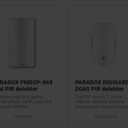
RADOX PMD2P-868
PARADOX DIGIGAR
al PIR detektor
DG65 PIR detektor
rôtový digitálny duálny
Dual PIR senzor, 2 úrovne
mač pohybu 2xPIR, pracovná
citlivosti, digitálna teplotná
kvencia 868Mhz
kompenzácia, kovový tieniaci
PMD2P-868
DIGIGARD DG65