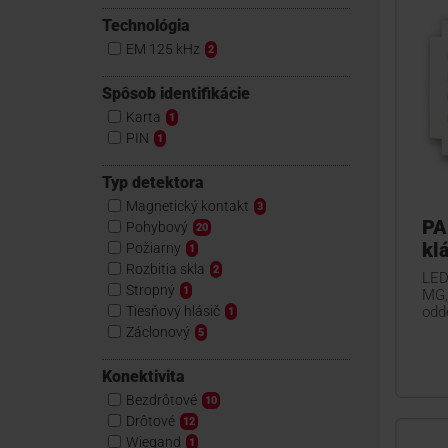
Technológia
EM 125 kHz
2
Spôsob identifikácie
Karta
1
PIN
1
Typ detektora
Magnetický kontakt
3
PA
Pohybový
20
kl
Požiarny
1
Rozbitia skla
2
LED
Stropný
1
MG,
Tiesňový hlásič
odd
1
Záclonový
5
Konektivita
Bezdrôtové
10
Drôtové
12
Wiegand
1