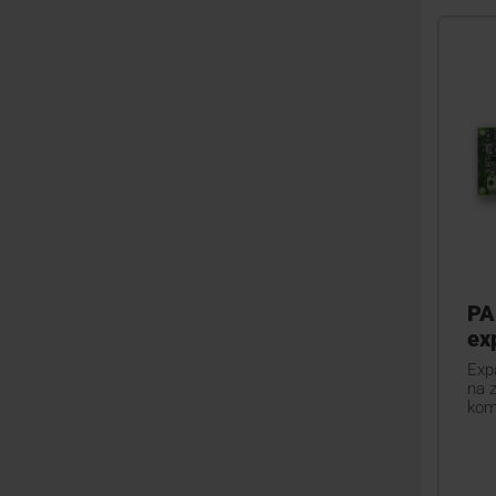
PA
ex
Expa
na 
kom