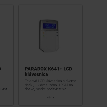
D
PARADOX K641+ LCD
klávesnica
Textová LCD klávesnica s dvoma
riadk., 1 kláves. zóna, 1PGM na
 kryt
doske, modré podsvietenie
K641+