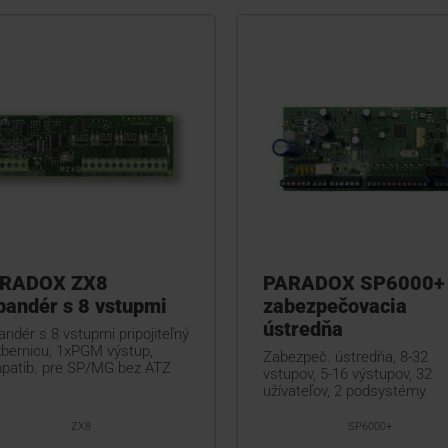
RADOX ZX8
PARADOX SP6000+
pandér s 8 vstupmi
zabezpečovacia
ústredňa
ndér s 8 vstupmi pripojiteľný
zbernicu, 1xPGM výstup,
Zabezpeč. ústredňa, 8-32
patib. pre SP/MG bez ATZ
vstupov, 5-16 výstupov, 32
užívateľov, 2 podsystémy
ZX8
SP6000+