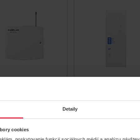
RADOX RTX3R-868
PARADOX PCS265V
diová nadstavba
komunikátor GSM/L
iová nadstavba pre radu
Komunikátor GSM/LTE pre r
EVO s dvojcestnou
SP+/MG+/EVO, nepodporuje
unikáciou, umožňuje
VDMP3
Detaily
ojenie bezdrôt.
RTX3R-868
PCS265V7
bory cookies
eklám, poskytovanie funkcií sociálnych médií a analýzu návšte