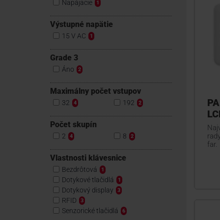
Napájacie
1
Výstupné napätie
15 V AC
1
Grade 3
Áno
2
Maximálny počet vstupov
PA
32
192
4
2
LC
Počet skupín
Naj
rad
2
8
4
2
far.
Vlastnosti klávesnice
Bezdrôtová
1
Dotykové tlačidlá
1
Dotykový display
3
RFID
3
Senzorické tlačidlá
6