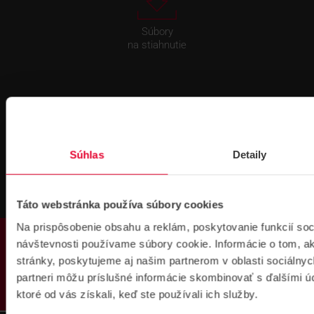
Súbory
na stiahnutie
Súhlas
Detaily
Pre zákazníkov s rámovcovou zmluvou pri
objednávkach nad 300 € bez DPH
DOPRAVA ZADARMO
Táto webstránka používa súbory cookies
Na prispôsobenie obsahu a reklám, poskytovanie funkcií soc
PRODUKTY
návštevnosti používame súbory cookie. Informácie o tom, 
stránky, poskytujeme aj našim partnerom v oblasti sociálnych
partneri môžu príslušné informácie skombinovať s ďalšími úda
ktoré od vás získali, keď ste používali ich služby.
Prihlásenie