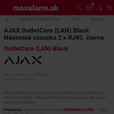
Prejsť
0
www.maxalarm.sk
k
hlavnému
obsahu
DOMÁCA AUTOMATIZÁCIA
AJAX
Zásuvky
VOĽNÝ PREDAJ
AJAX OutletCore (LAN) Black
Nástenná zásuvka 2 x RJ45, čierna
AKCIA MESIACA
OutletCore (LAN) Black
PRODUKTY
SPOLOČNOSŤ
Obj. kód: OutletCore (LAN) Black
EAN: 4823114073502
ŠKOLENIE
Bežná nástenná dvojportová RJ45 zásuvka, čierna. Nedá sa
pridať ani ovládať v Ajax aplikácii, má rovnaký dizajn ako smart
zásuvky a vypínače.
PODPORA
Poznámka:
Jedná sa o samostatný
OutletCore (LAN)
, – kryty