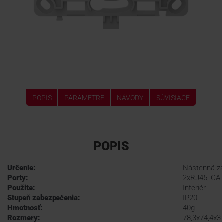
POPIS
PARAMETRE
NÁVODY
SÚVISIACE
POPIS
Určenie:
Nástenná zá
Porty:
2xRJ45, CAT
Použite:
Interiér
Stupeň zabezpečenia:
IP20
Hmotnosť:
40g
Rozmery:
78,3x74,4x