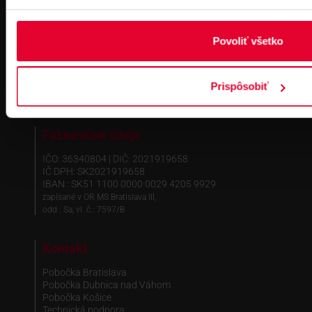
na školenie
Povoliť všetko
Prispôsobiť
Fakturačné údaje
IČO: 36340804 | DIČ: 2021919658
IČ DPH: SK2021919658
IBAN : SK51 1100 0000 0029 4205 9929
zapísané v OR MS Bratislava III,
odd.: Sa, vl. č.: 7597/B
Kontakt
Pobočka Bratislava
Pobočka Dubnica nad Váhom
Pobočka Košice
Technická podpora