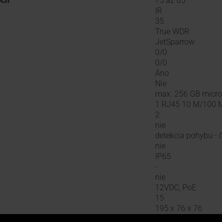
och
75 až 85
IR
35
True WDR
JetSparrow
0/0
0/0
Áno
Nie
max. 256 GB micr
1 RJ45 10 M/100 M
2
nie
detekcia pohybu - č
nie
IP65
-
nie
12VDC, PoE
15
195 x 76 x 76