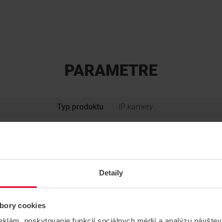
PARAMETRE
Typ produktu
IP kamery
Typ technológie
IP kamerové systémy
Výrobca
AJAX, Ajax
Skupina produktov
KAMEROVÉ SYSTÉMY
Detaily
Tvar
Bullet
bory cookies
Rozlíšenie (Mpx)
8
eklám, poskytovanie funkcií sociálnych médií a analýzu návšte