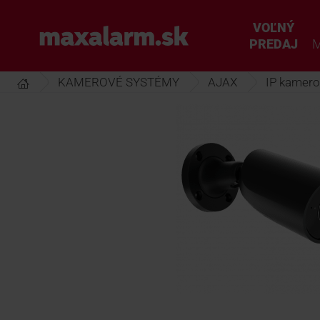
Prejsť
k
VOĽNÝ
www.maxalarm.sk
hlavnému
PREDAJ
M
obsahu
KAMEROVÉ SYSTÉMY
AJAX
IP kamero