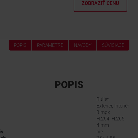
ZOBRAZIŤ CENU
POPIS
PARAMETRE
NÁVODY
SÚVISIACE
POPIS
Bullet
Exteriér, Interiér
8 mpx
H.264, H.265
4 mm
ív
nie