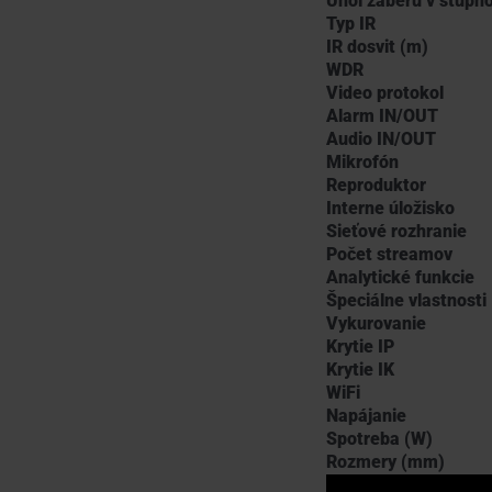
Uhol záberu v stupň
Typ IR
IR dosvit (m)
WDR
Video protokol
Alarm IN/OUT
Audio IN/OUT
Mikrofón
Reproduktor
Interne úložisko
Sieťové rozhranie
Počet streamov
Analytické funkcie
Špeciálne vlastnosti
Vykurovanie
Krytie IP
Krytie IK
WiFi
Napájanie
Spotreba (W)
Rozmery (mm)