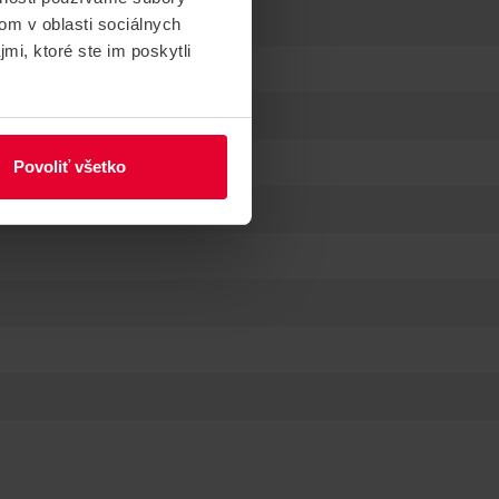
om v oblasti sociálnych
mi, ktoré ste im poskytli
Povoliť všetko