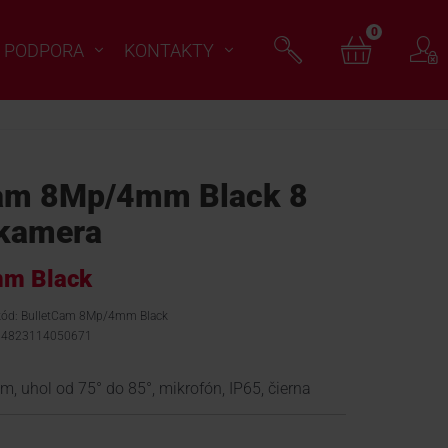
0
PODPORA
KONTAKTY
am 8Mp/4mm Black 8
 kamera
mm Black
 kód: BulletCam 8Mp/4mm Black
 4823114050671
m, uhol od 75° do 85°, mikrofón, IP65, čierna