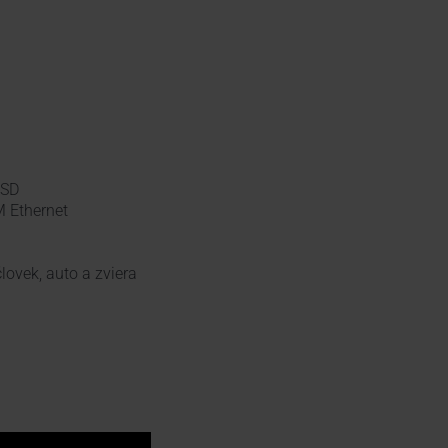
oSD
 Ethernet
lovek, auto a zviera