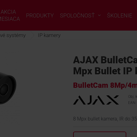
AKCIA
PRODUKTY
SPOLOČNOSŤ
ŠKOLENIE
ESIACA
vé systémy
IP kamery
AJAX BulletC
Mpx Bullet IP
BulletCam 8Mp/4
Obj.
EAN:
8 Mpx bullet kamera, IR do 35