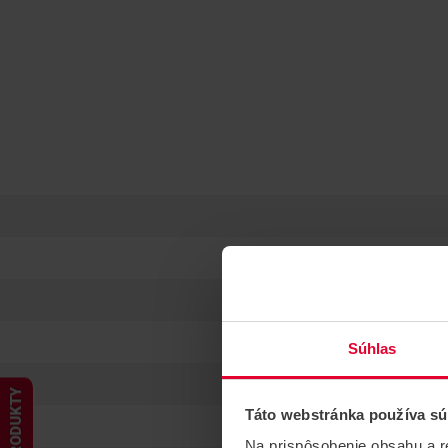
Súhlas
PRODUKTY
Táto webstránka používa sú
Na prispôsobenie obsahu a r