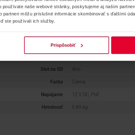
Objektív (mm)
4
o používate naše webové stránky, poskytujeme aj našim partner
to partneri môžu príslušné informácie skombinovať s ďalšími údaj
Prísvit typ
IR
ď ste používali ich služby.
Prísvit (m)
35
Krytie IP
IP 65
Prispôsobiť
Mikrofón
Áno
Slot na SD
Áno
Farba
Čierna
Napájanie
12 V DC, PoE
Hmotnosť
0.89 kg