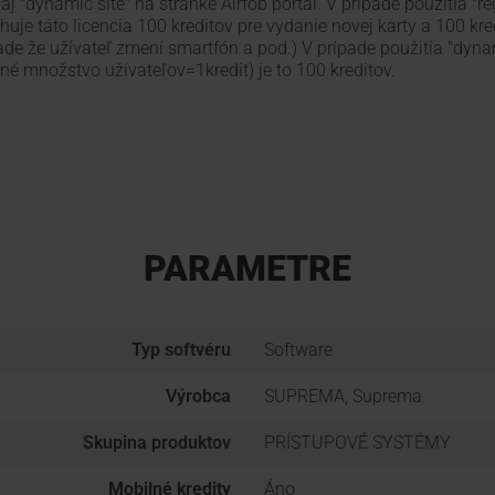
" aj "dynamic site" na stránke Airfob portal. V prípade použitia "re
huje táto licencia 100 kreditov pre vydanie novej karty a 100 kr
pade že užívateľ zmení smartfón a pod.) V prípade použitia "dyna
 množstvo užívateľov=1kredit) je to 100 kreditov.
PARAMETRE
Typ softvéru
Software
Výrobca
SUPREMA, Suprema
Skupina produktov
PRÍSTUPOVÉ SYSTÉMY
Mobilné kredity
Áno