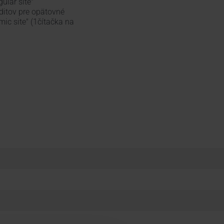
gular site"
editov pre opätovné
mic site" (1čítačka na