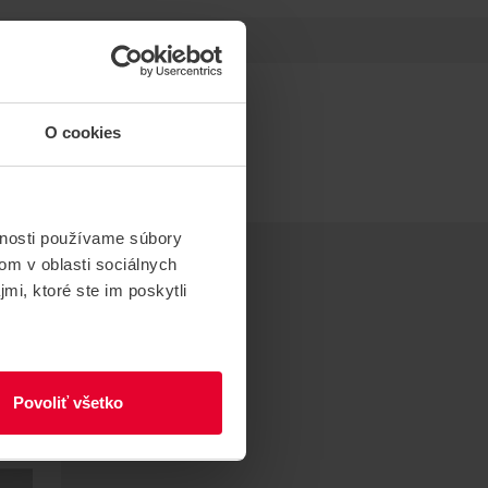
O cookies
vnosti používame súbory
om v oblasti sociálnych
mi, ktoré ste im poskytli
Povoliť všetko