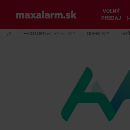
Prejsť
k
VOĽNÝ
www.maxalarm.sk
hlavnému
PREDAJ
M
obsahu
PRÍSTUPOVÉ SYSTÉMY
SUPREMA
Sof