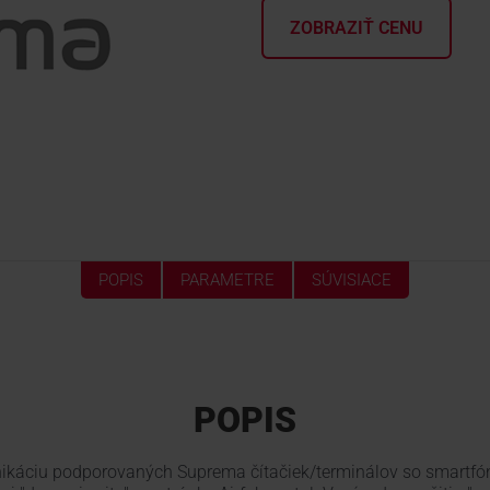
ZOBRAZIŤ CENU
POPIS
PARAMETRE
SÚVISIACE
POPIS
nikáciu podporovaných Suprema čítačiek/terminálov so smartfón