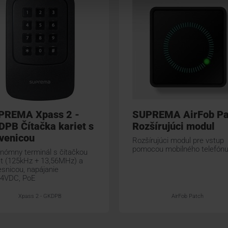
PREMA Xpass 2 -
SUPREMA AirFob Pa
PB Čítačka kariet s
Rozšírujúci modul
venicou
Rozšírujúci modul pre vstup
pomocou mobilného telefón
nómny terminál s čítačkou
et (125kHz + 13,56MHz) a
esnicou, napájanie
24VDC, PoE
Xpass 2 - GKDPB
AirFob Patch