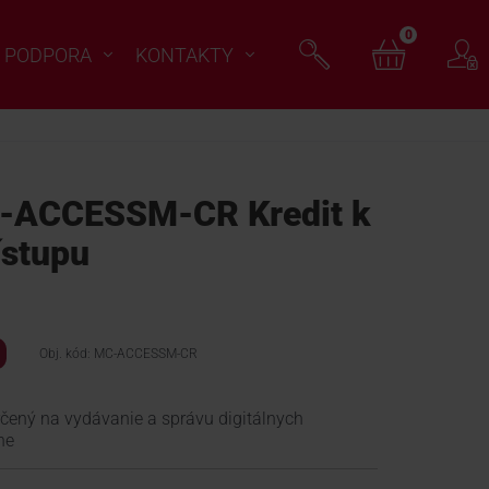
0
PODPORA
KONTAKTY
ACCESSM-CR Kredit k
ístupu
Obj. kód: MC-ACCESSM-CR
rčený na vydávanie a správu digitálnych
ne