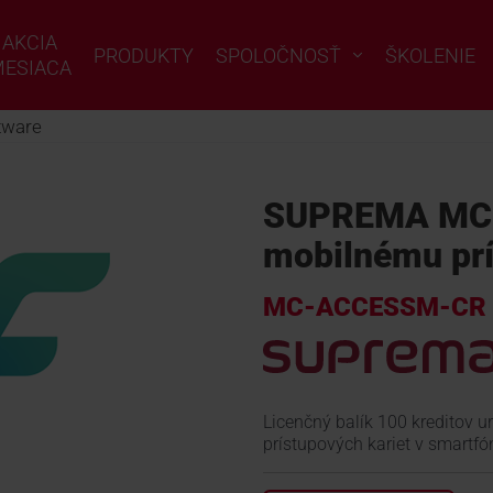
AKCIA
PRODUKTY
SPOLOČNOSŤ
ŠKOLENIE
ESIACA
tware
SUPREMA MC-
mobilnému pr
MC-ACCESSM-CR
Licenčný balík 100 kreditov u
prístupových kariet v smartfó