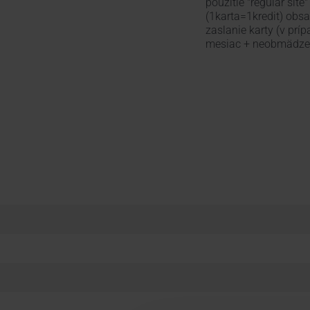
použitie "regular site
(1karta=1kredit) obsa
zaslanie karty (v prí
mesiac + neobmädzené