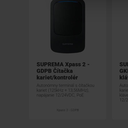
SUPREMA Xpass 2 -
SU
GDPB Čítačka
GKD
kariet/kontrolér
klá
Autonómny terminál s čítačkou
Auto
kariet (125kHz + 13,56MHz),
kari
napájanie 12/24VDC, PoE
kláv
12/
Xpass 2 - GDPB